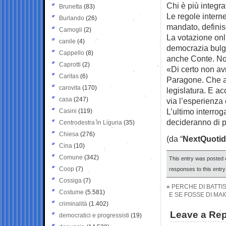
Chi è più integra
Brunetta
(83)
Le regole interne
Burlando
(26)
mandato, definisc
Camogli
(2)
La votazione onl
canile
(4)
democrazia bulga
Cappello
(8)
anche Conte. No
Caprotti
(2)
«Di certo non av
Caritas
(6)
Paragone. Che all
carovita
(170)
legislatura. E ac
casa
(247)
via l’esperienza
L’ultimo interrog
Casini
(119)
decideranno di p
Centrodestra in Liguria
(35)
Chiesa
(276)
(da “
NextQuotid
Cina
(10)
Comune
(342)
This entry was posted 
Coop
(7)
responses to this entr
Cossiga
(7)
«
PERCHE DI BATTIS
Costume
(5.581)
E SE FOSSE DI MA
criminalità
(1.402)
Leave a Rep
democratici e progressisti
(19)