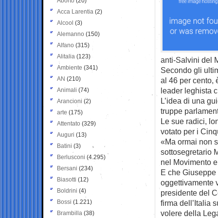
Aborto
(20)
Acca Larentia
(2)
Alcool
(3)
Alemanno
(150)
Alfano
(315)
Alitalia
(123)
anti-Salvini del 
Ambiente
(341)
Secondo gli ultim
AN
(210)
al 46 per cento, 
leader leghista c
Animali
(74)
L’idea di una gu
Arancioni
(2)
truppe parlamen
arte
(175)
Le sue radici, l
Attentato
(329)
votato per i Cin
Auguri
(13)
«Ma ormai non si
Batini
(3)
sottosegretario 
Berlusconi
(4.295)
nel Movimento e 
Bersani
(234)
E che Giuseppe Co
Biasotti
(12)
oggettivamente v
Boldrini
(4)
presidente del C
Bossi
(1.221)
firma dell’Italia
volere della Leg
Brambilla
(38)