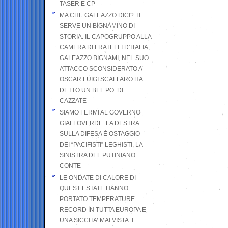
TASER E CP
MA CHE GALEAZZO DICI? TI
SERVE UN BIGNAMINO DI
STORIA. IL CAPOGRUPPO ALLA
CAMERA DI FRATELLI D’ITALIA,
GALEAZZO BIGNAMI, NEL SUO
ATTACCO SCONSIDERATO A
OSCAR LUIGI SCALFARO HA
DETTO UN BEL PO’ DI
CAZZATE
SIAMO FERMI AL GOVERNO
GIALLOVERDE: LA DESTRA
SULLA DIFESA È OSTAGGIO
DEI “PACIFISTI” LEGHISTI, LA
SINISTRA DEL PUTINIANO
CONTE
LE ONDATE DI CALORE DI
QUEST’ESTATE HANNO
PORTATO TEMPERATURE
RECORD IN TUTTA EUROPA E
UNA SICCITA’ MAI VISTA. I