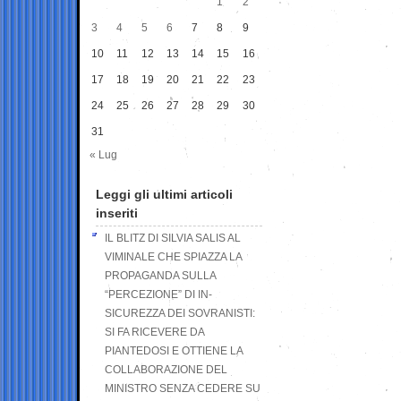
1
2
3
4
5
6
7
8
9
10
11
12
13
14
15
16
17
18
19
20
21
22
23
24
25
26
27
28
29
30
31
« Lug
Leggi gli ultimi articoli
inseriti
IL BLITZ DI SILVIA SALIS AL
VIMINALE CHE SPIAZZA LA
PROPAGANDA SULLA
“PERCEZIONE” DI IN-
SICUREZZA DEI SOVRANISTI:
SI FA RICEVERE DA
PIANTEDOSI E OTTIENE LA
COLLABORAZIONE DEL
MINISTRO SENZA CEDERE SU