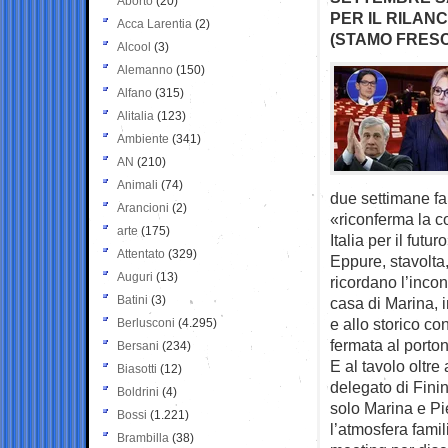
Aborto
(20)
PER IL RILAN
Acca Larentia
(2)
(STAMO FRESC
Alcool
(3)
Alemanno
(150)
Alfano
(315)
Alitalia
(123)
Ambiente
(341)
AN
(210)
Animali
(74)
due settimane fa 
Arancioni
(2)
«riconferma la co
arte
(175)
Italia per il futur
Attentato
(329)
Eppure, stavolta, 
Auguri
(13)
ricordano l’incon
Batini
(3)
casa di Marina, 
e allo storico co
Berlusconi
(4.295)
fermata al porto
Bersani
(234)
E al tavolo oltre
Biasotti
(12)
delegato di Finin
Boldrini
(4)
solo Marina e Pie
Bossi
(1.221)
l’atmosfera fami
Brambilla
(38)