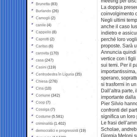
meeting per disc
Brunetta
(83)
La doppia presenz
Burlando
(26)
coinvolgimento d
Camogli
(2)
Negli ultimi temp
canile
(4)
anche il caso Iu
Cappello
(8)
indietro e assicu
perché loro vogli
Caprotti
(2)
proposte. Sarà u
Caritas
(6)
Annuncia quindi 
carovita
(170)
vertice con i fi
casa
(247)
sui temi. Per il p
Casini
(119)
importantissima,
Centrodestra in Liguria
(35)
sperano, sopratt
Chiesa
(276)
si trasformi in 
Cina
(10)
Dall’altra parte,
Comune
(342)
importante dalla
Coop
(7)
Pier Silvio hann
confronti del par
Cossiga
(7)
significa un loro
Costume
(5.581)
Le frasi dell’amm
criminalità
(1.402)
Scholae, andrebb
democratici e progressisti
(19)
Giorgia Meloni s