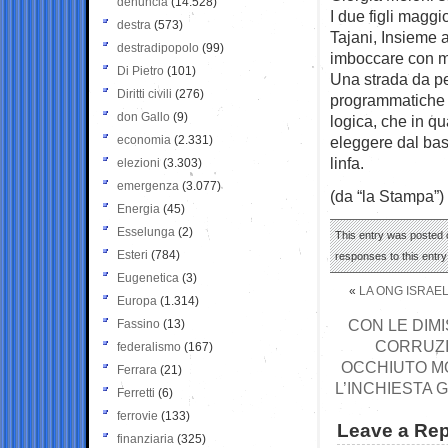
denuncia
(14.528)
I due figli maggi
destra
(573)
Tajani, Insieme a
destradipopolo
(99)
imboccare con ma
Di Pietro
(101)
Una strada da pe
Diritti civili
(276)
programmatiche si
don Gallo
(9)
logica, che in q
economia
(2.331)
eleggere dal bass
linfa.
elezioni
(3.303)
emergenza
(3.077)
(da “la Stampa”)
Energia
(45)
Esselunga
(2)
This entry was posted o
Esteri
(784)
responses to this entr
Eugenetica
(3)
«
LA ONG ISRAEL
Europa
(1.314)
CON LE DIM
Fassino
(13)
CORRUZI
federalismo
(167)
OCCHIUTO MO
Ferrara
(21)
L’INCHIESTA 
Ferretti
(6)
ferrovie
(133)
Leave a Rep
finanziaria
(325)