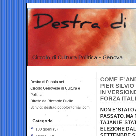
COME E’ AN
Destra di Popolo.net
PIER SILVIO
Circolo Genovese di Cultura e
IN VERSION
Politica
FORZA ITAL
Diretto da Riccardo Fucile
Scrivici: destradipopolo@gmail.com
NON E’ STATO
PASSATO, MA 
Categorie
TAJANI E’ STA
ELEZIONE DAL
100 giorni
(5)
SETTEMBRE S