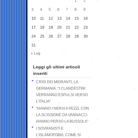
1
2
3
4
5
6
7
8
9
10
11
12
13
14
15
16
17
18
19
20
21
22
23
24
25
26
27
28
29
30
31
« Lug
Leggi gli ultimi articoli
inseriti
CRISI DEI MIGRANTI, LA
GERMANIA: “I CLANDESTINI
VERRANNO ESPULSI VERSO
L’ITALIA”
“HANNO I NERVI A PEZZI, CON
LA SCISSIONE DA VANNACCI
HANNO PERSO LA BUSSOLA”
I SOVRANISTI E
L’ISLAMOFOBIA, COME SI