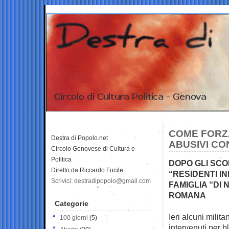
COME FORZA
Destra di Popolo.net
ABUSIVI CON
Circolo Genovese di Cultura e
Politica
DOPO GLI SCO
Diretto da Riccardo Fucile
“RESIDENTI IN
Scrivici: destradipopolo@gmail.com
FAMIGLIA “DI 
ROMANA
Categorie
Ieri alcuni milit
100 giorni
(5)
intervenuti per 