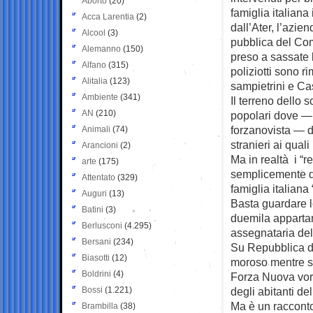
Aborto
(20)
famiglia italiana
Acca Larentia
(2)
dall’Ater, l’azien
Alcool
(3)
pubblica del Com
Alemanno
(150)
preso a sassate l
Alfano
(315)
poliziotti sono rim
Alitalia
(123)
sampietrini e Cas
Ambiente
(341)
Il terreno dello s
AN
(210)
popolari dove —
forzanovista — da
Animali
(74)
stranieri ai qua
Arancioni
(2)
Ma in realtà i “r
arte
(175)
semplicemente de
Attentato
(329)
famiglia italiana 
Auguri
(13)
Basta guardare le
Batini
(3)
duemila appartam
Berlusconi
(4.295)
assegnataria del
Bersani
(234)
Su Repubblica di
Biasotti
(12)
moroso mentre s
Boldrini
(4)
Forza Nuova vorr
Bossi
(1.221)
degli abitanti del
Ma è un racconto 
Brambilla
(38)