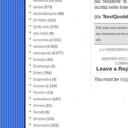
denuncia
(14.528)
dai “residenti” 
iscritta nelle lis
destra
(573)
destradipopolo
(99)
(da “
NextQuotid
Di Pietro
(101)
Diritti civili
(276)
This entry was posted 
don Gallo
(9)
any responses to this 
economia
(2.331)
site.
elezioni
(3.303)
«
L’ASSESSORA G
emergenza
(3.077)
IDENTIFICATO L
Energia
(45)
COMPAG
Esselunga
(2)
Leave a Rep
Esteri
(784)
You must be
log
Eugenetica
(3)
Europa
(1.314)
Fassino
(13)
federalismo
(167)
Ferrara
(21)
Ferretti
(6)
ferrovie
(133)
finanziaria
(325)