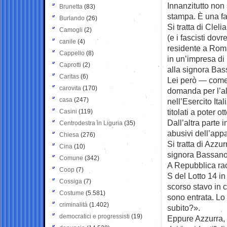
Innanzitutto non s
Brunetta
(83)
stampa. È una fam
Burlando
(26)
Si tratta di Cle
Camogli
(2)
(e i fascisti dov
canile
(4)
residente a Roma
Cappello
(8)
in un’impresa di 
Caprotti
(2)
alla signora Bass
Caritas
(6)
Lei però — come 
carovita
(170)
domanda per l’all
casa
(247)
nell’Esercito Ita
titolati a poter 
Casini
(119)
Dall’altra parte 
Centrodestra in Liguria
(35)
abusivi dell’app
Chiesa
(276)
Si tratta di Azzur
Cina
(10)
signora Bassano 
Comune
(342)
A Repubblica rac
Coop
(7)
S del Lotto 14 i
Cossiga
(7)
scorso stavo in 
Costume
(5.581)
sono entrata. L
criminalità
(1.402)
subito?».
democratici e progressisti
(19)
Eppure Azzurra, c