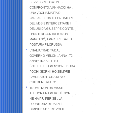
BEPPE GRILLO A UN
CONFRONTO. VANNACCI HA
UNA VOGLIA MATTA DI
PARLARE CON IL FONDATORE
DEL M5S E INTERCETTARE I
DELUSI DA GIUSEPPE CONTE.
I PUNTI DI CONTATTO NON
MANCANO, A PARTIRE DALLA
POSTURA FILORUSSA
L’ITALIA TRADITA DAL
GOVERNO MELONI. ANNA , 72
ANNI; “TRA AFFITTO E
BOLLETTE LA PENSIONE DURA
POCHI GIORNI, HO SEMPRE
LAVORATO E ORA DEVO
CHIEDERE AIUTO”
TRUMP NON DÀ MISSILI
ALL’UCRAINA PERCHÉ NON
NE HA PIÙ PER SÉ : LA
FORNITURA DI RAZZI È
DIMINUITA DI TRE VOLTE