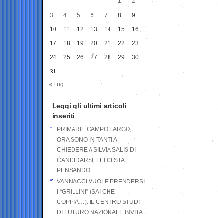
1
2
3
4
5
6
7
8
9
10
11
12
13
14
15
16
17
18
19
20
21
22
23
24
25
26
27
28
29
30
31
« Lug
Leggi gli ultimi articoli
inseriti
PRIMARIE CAMPO LARGO,
ORA SONO IN TANTI A
CHIEDERE A SILVIA SALIS DI
CANDIDARSI: LEI CI STA
PENSANDO
VANNACCI VUOLE PRENDERSI
I “GRILLINI” (SAI CHE
COPPIA…). IL CENTRO STUDI
DI FUTURO NAZIONALE INVITA