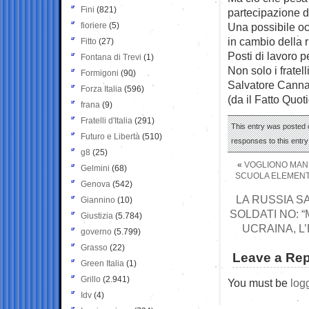
Fini
(821)
partecipazione d
fioriere
(5)
Una possibile occ
in cambio della r
Fitto
(27)
Posti di lavoro pe
Fontana di Trevi
(1)
Non solo i fratelli
Formigoni
(90)
Salvatore Cann
Forza Italia
(596)
(da il Fatto Quot
frana
(9)
Fratelli d'Italia
(291)
This entry was posted o
Futuro e Libertà
(510)
responses to this entr
g8
(25)
«
VOGLIONO MANIP
Gelmini
(68)
SCUOLA ELEMENTA
Genova
(542)
LA RUSSIA SA
Giannino
(10)
SOLDATI NO: 
Giustizia
(5.784)
UCRAINA, L
governo
(5.799)
Grasso
(22)
Leave a Rep
Green Italia
(1)
Grillo
(2.941)
You must be
log
Idv
(4)