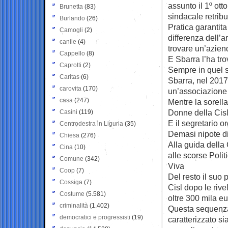
assunto il 1º ott
Brunetta
(83)
sindacale retribu
Burlando
(26)
Pratica garantita
Camogli
(2)
differenza dell’
canile
(4)
trovare un’azien
Cappello
(8)
E Sbarra l’ha tro
Caprotti
(2)
Sempre in quel s
Caritas
(6)
Sbarra, nel 2017
carovita
(170)
un’associazione 
casa
(247)
Mentre la sorell
Donne della Cis
Casini
(119)
E il segretario o
Centrodestra in Liguria
(35)
Demasi nipote d
Chiesa
(276)
Alla guida della
Cina
(10)
alle scorse Polit
Comune
(342)
Viva
Coop
(7)
Del resto il suo
Cossiga
(7)
Cisl dopo le rive
Costume
(5.581)
oltre 300 mila e
criminalità
(1.402)
Questa sequenza 
democratici e progressisti
(19)
caratterizzato s