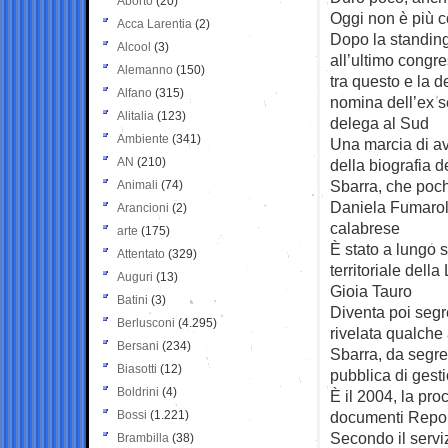
Aborto
(20)
Oggi non è più c
Acca Larentia
(2)
Dopo la standing
Alcool
(3)
all’ultimo congre
Alemanno
(150)
tra questo e la d
Alfano
(315)
nomina dell’ex s
Alitalia
(123)
delega al Sud
Ambiente
(341)
Una marcia di av
AN
(210)
della biografia d
Sbarra, che poch
Animali
(74)
Daniela Fumarola
Arancioni
(2)
calabrese
arte
(175)
È stato a lungo s
Attentato
(329)
territoriale dell
Auguri
(13)
Gioia Tauro
Batini
(3)
Diventa poi segr
Berlusconi
(4.295)
rivelata qualche
Bersani
(234)
Sbarra, da segre
Biasotti
(12)
pubblica di gesti
Boldrini
(4)
È il 2004, la pro
Bossi
(1.221)
documenti Report
Secondo il servi
Brambilla
(38)