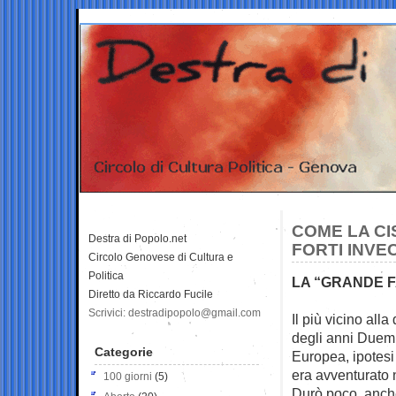
COME LA CI
Destra di Popolo.net
FORTI INVE
Circolo Genovese di Cultura e
Politica
LA “GRANDE F
Diretto da Riccardo Fucile
Scrivici: destradipopolo@gmail.com
Il più vicino alla
degli anni
Duemi
Categorie
Europea, ipotesi 
era avventurato 
100 giorni
(5)
Durò poco, anche