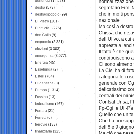
denuncia
(14.528)
normalizzazione 
segretario Fim, 
destra
(573)
che in molti pen
destradipopolo
(99)
nazionale
Di Pietro
(101)
Ma così a destra,
Diritti civili
(276)
Chissà che ne a
don Gallo
(9)
dell’Ulivo, a cui
economia
(2.331)
appresta a lanci
elezioni
(3.303)
Il fatto è che q
emergenza
(3.077)
contribuiscono a
Energia
(45)
Ci sono almeno tr
Esselunga
(2)
La Cisl ha di fat
categoria le cos
Esteri
(784)
generale con Cgi
Eugenetica
(3)
delicatissimo con
Europa
(1.314)
centrali dei mini
Fassino
(13)
Confsal Unsa, Fl
federalismo
(167)
Fp-Cgil e Uil-Pa
Ferrara
(21)
Quello che un tem
Ferretti
(6)
Che ha poi supp
ferrovie
(133)
dell’8 e 9 giugn
finanziaria
(325)
Ma ciò che pesa p