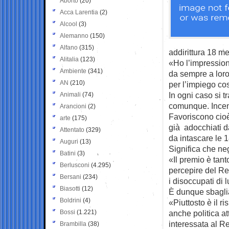
Aborto
(20)
Acca Larentia
(2)
Alcool
(3)
Alemanno
(150)
Alfano
(315)
addirittura 18 men
Alitalia
(123)
«Ho l’impression
Ambiente
(341)
da sempre a loro 
AN
(210)
per l’impiego cos
In ogni caso si t
Animali
(74)
comunque. Incent
Arancioni
(2)
Favoriscono cioè 
arte
(175)
già adocchiati d
Attentato
(329)
da intascare le 
Auguri
(13)
Significa che neg
Batini
(3)
«Il premio è tan
Berlusconi
(4.295)
percepire del Re
Bersani
(234)
i disoccupati di 
Biasotti
(12)
È dunque sbagli
Boldrini
(4)
«Piuttosto è il r
Bossi
(1.221)
anche politica a
interessata al R
Brambilla
(38)