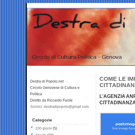
COME LE IM
Destra di Popolo.net
CITTADINA
Circolo Genovese di Cultura e
Politica
L’AGENZIA ANP
Diretto da Riccardo Fucile
CITTADINANZA
Scrivici: destradipopolo@gmail.com
Categorie
100 giorni
(5)