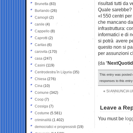
risultati tutti da 
Brunetta
(83)
Quale sarebbe?
Burlando
(26)
«I 550 centri per
Camogli
(2)
che mancano da s
canile
(4)
infrastruttura: c
Cappello
(8)
informatici e di 
Caprotti
(2)
si potrà avere pe
Caritas
(6)
questo non si pa
carovita
(170)
per assunzioni c
casa
(247)
(da “
NextQuotid
Casini
(119)
Centrodestra in Liguria
(35)
This entry was posted o
Chiesa
(276)
responses to this entr
Cina
(10)
«
SI ANNUNCIA U
Comune
(342)
Coop
(7)
Cossiga
(7)
Leave a Rep
Costume
(5.581)
You must be
log
criminalità
(1.402)
democratici e progressisti
(19)