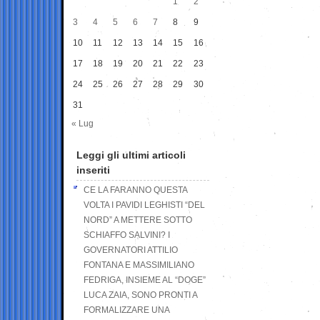
1
2
3
4
5
6
7
8
9
10
11
12
13
14
15
16
17
18
19
20
21
22
23
24
25
26
27
28
29
30
31
« Lug
Leggi gli ultimi articoli
inseriti
CE LA FARANNO QUESTA
VOLTA I PAVIDI LEGHISTI “DEL
NORD” A METTERE SOTTO
SCHIAFFO SALVINI? I
GOVERNATORI ATTILIO
FONTANA E MASSIMILIANO
FEDRIGA, INSIEME AL “DOGE”
LUCA ZAIA, SONO PRONTI A
FORMALIZZARE UNA