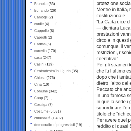
protezione socia
Brunetta
(83)
Mentre in Italia, 
Burlando
(26)
costituzionale.
Camogli
(2)
“La Carta dice c
canile
(4)
— dichiara Luca S
Cappello
(8)
prestazioni vann
Caprotti
(2)
circola in quest
Caritas
(6)
comunque, il vero
carovita
(170)
restrizioni, risc
casa
(247)
coercitivo”.
Per gli stranieri
Casini
(119)
che fu l’ultimo 
Centrodestra in Liguria
(35)
dopo che i tentati
Chiesa
(276)
dietro l’altro dal
Cina
(10)
Peccato che anche
Comune
(342)
in una famosa se
Coop
(7)
In quella sede i 
Cossiga
(7)
subordinare l’er
Costume
(5.581)
titolo che “richied
criminalità
(1.402)
Per avere quel pe
democratici e progressisti
(19)
reddito di quasi 