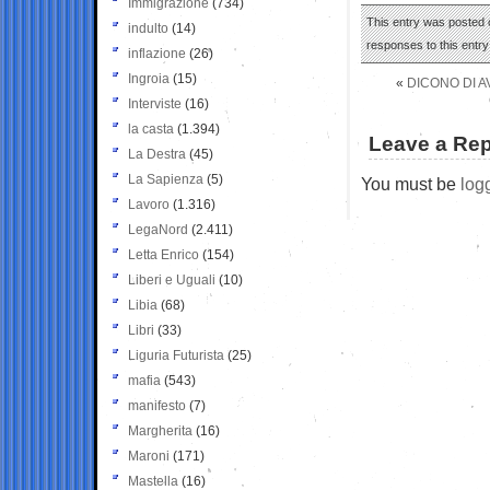
Immigrazione
(734)
This entry was posted o
indulto
(14)
responses to this entr
inflazione
(26)
Ingroia
(15)
«
DICONO DI 
Interviste
(16)
la casta
(1.394)
Leave a Rep
La Destra
(45)
La Sapienza
(5)
You must be
log
Lavoro
(1.316)
LegaNord
(2.411)
Letta Enrico
(154)
Liberi e Uguali
(10)
Libia
(68)
Libri
(33)
Liguria Futurista
(25)
mafia
(543)
manifesto
(7)
Margherita
(16)
Maroni
(171)
Mastella
(16)