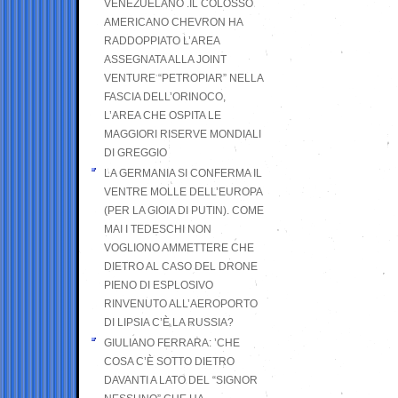
VENEZUELANO .IL COLOSSO
AMERICANO CHEVRON HA
RADDOPPIATO L’AREA
ASSEGNATA ALLA JOINT
VENTURE “PETROPIAR” NELLA
FASCIA DELL’ORINOCO,
L’AREA CHE OSPITA LE
MAGGIORI RISERVE MONDIALI
DI GREGGIO
LA GERMANIA SI CONFERMA IL
VENTRE MOLLE DELL’EUROPA
(PER LA GIOIA DI PUTIN). COME
MAI I TEDESCHI NON
VOGLIONO AMMETTERE CHE
DIETRO AL CASO DEL DRONE
PIENO DI ESPLOSIVO
RINVENUTO ALL’AEROPORTO
DI LIPSIA C’È LA RUSSIA?
GIULIANO FERRARA: ’CHE
COSA C’È SOTTO DIETRO
DAVANTI A LATO DEL “SIGNOR