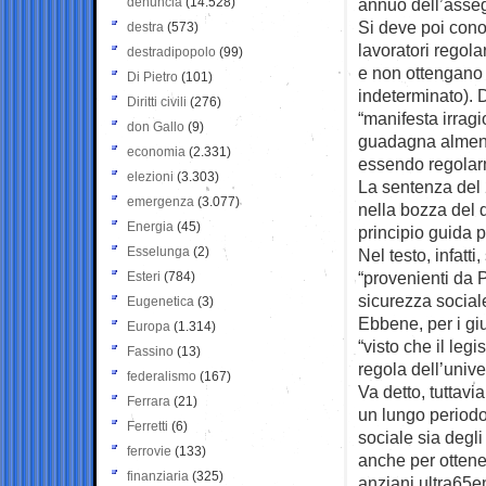
denuncia
(14.528)
annuo dell’asseg
Si deve poi conos
destra
(573)
lavoratori regolar
destradipopolo
(99)
e non ottengano 
Di Pietro
(101)
indeterminato). D
Diritti civili
(276)
“manifesta irrag
don Gallo
(9)
guadagna almeno
economia
(2.331)
essendo regolarm
elezioni
(3.303)
La sentenza del 
emergenza
(3.077)
nella bozza del 
Energia
(45)
principio guida p
Esselunga
(2)
Nel testo, infatti
“provenienti da P
Esteri
(784)
sicurezza social
Eugenetica
(3)
Ebbene, per i gi
Europa
(1.314)
“visto che il leg
Fassino
(13)
regola dell’univer
federalismo
(167)
Va detto, tuttavi
Ferrara
(21)
un lungo periodo
Ferretti
(6)
sociale sia degli
ferrovie
(133)
anche per ottene
finanziaria
(325)
anziani ultra65en