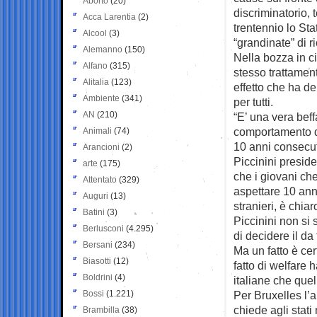
Aborto
(20)
discriminatorio,
Acca Larentia
(2)
trentennio lo Sta
Alcool
(3)
“grandinate” di ri
Alemanno
(150)
Nella bozza in c
Alfano
(315)
stesso trattament
Alitalia
(123)
effetto che ha d
Ambiente
(341)
per tutti.
AN
(210)
“E’ una vera bef
comportamento dis
Animali
(74)
10 anni consecuti
Arancioni
(2)
Piccinini presid
arte
(175)
che i giovani che
Attentato
(329)
aspettare 10 ann
Auguri
(13)
stranieri, è chiar
Batini
(3)
Piccinini non si 
Berlusconi
(4.295)
di decidere il da 
Bersani
(234)
Ma un fatto è cert
Biasotti
(12)
fatto di welfare 
Boldrini
(4)
italiane che que
Bossi
(1.221)
Per Bruxelles l’
chiede agli stati 
Brambilla
(38)