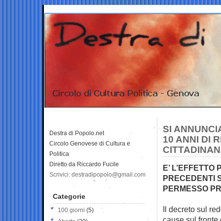
SI ANNUNCI
Destra di Popolo.net
10 ANNI DI 
Circolo Genovese di Cultura e
CITTADINA
Politica
Diretto da Riccardo Fucile
E’ L’EFFETTO
Scrivici: destradipopolo@gmail.com
PRECEDENTI S
PERMESSO PR
Categorie
Il decreto sul re
100 giorni
(5)
cause sul fronte