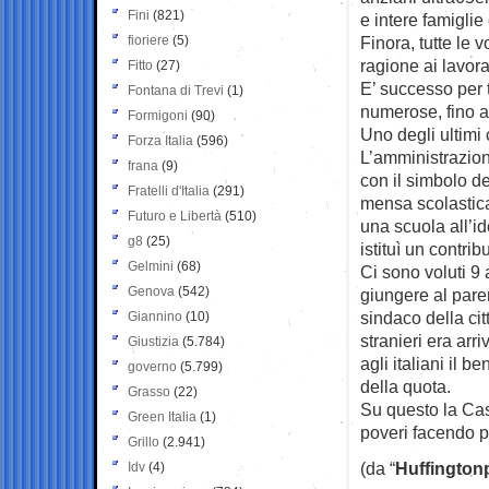
Fini
(821)
e intere famiglie
fioriere
(5)
Finora, tutte le v
ragione ai lavora
Fitto
(27)
E’ successo per 
Fontana di Trevi
(1)
numerose, fino ag
Formigoni
(90)
Uno degli ultimi 
Forza Italia
(596)
L’amministrazion
frana
(9)
con il simbolo de
Fratelli d'Italia
(291)
mensa scolastica
Futuro e Libertà
(510)
una scuola all’i
g8
(25)
istituì un contri
Gelmini
(68)
Ci sono voluti 9 
Genova
(542)
giungere al pare
sindaco della cit
Giannino
(10)
stranieri era ar
Giustizia
(5.784)
agli italiani il 
governo
(5.799)
della quota.
Grasso
(22)
Su questo la Cas
Green Italia
(1)
poveri facendo pa
Grillo
(2.941)
(da “
Huffington
Idv
(4)