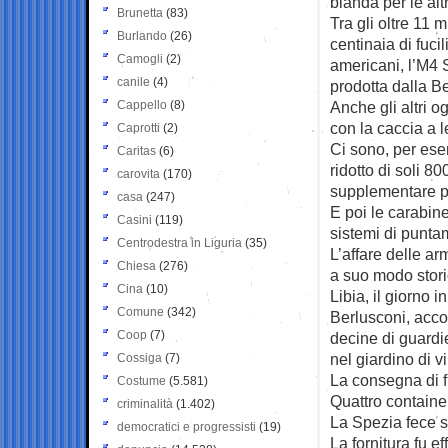
blanda per le alt
Brunetta
(83)
Tra gli oltre 11 m
Burlando
(26)
centinaia di fuci
Camogli
(2)
americani, l’M4 
canile
(4)
prodotta dalla Be
Cappello
(8)
Anche gli altri 
con la caccia a 
Caprotti
(2)
Ci sono, per ese
Caritas
(6)
ridotto di soli 
carovita
(170)
supplementare pu
casa
(247)
E poi le carabin
Casini
(119)
sistemi di puntam
Centrodestra in Liguria
(35)
L’affare delle ar
Chiesa
(276)
a suo modo storic
Cina
(10)
Libia, il giorno i
Comune
(342)
Berlusconi, acco
Coop
(7)
decine di guardie
nel giardino di v
Cossiga
(7)
La consegna di f
Costume
(5.581)
Quattro container
criminalità
(1.402)
La Spezia fece sc
democratici e progressisti
(19)
La fornitura fu e