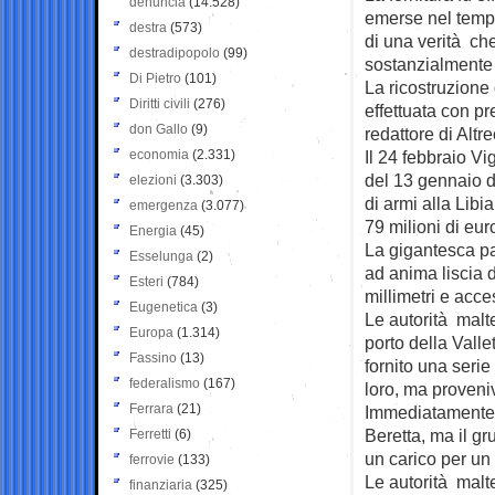
denuncia
(14.528)
emerse nel tempo
destra
(573)
di una verità che
destradipopolo
(99)
sostanzialmente
Di Pietro
(101)
La ricostruzione d
Diritti civili
(276)
effettuata con pr
don Gallo
(9)
redattore di Alt
economia
(2.331)
Il 24 febbraio V
del 13 gennaio d
elezioni
(3.303)
di armi alla Lib
emergenza
(3.077)
79 milioni di eur
Energia
(45)
La gigantesca pa
Esselunga
(2)
ad anima liscia d
Esteri
(784)
millimetri e acce
Eugenetica
(3)
Le autorità malt
Europa
(1.314)
porto della Valle
Fassino
(13)
fornito una serie
federalismo
(167)
loro, ma proveniv
Ferrara
(21)
Immediatamente a
Beretta, ma il gr
Ferretti
(6)
un carico per un 
ferrovie
(133)
Le autorità malt
finanziaria
(325)