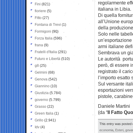
regolarmente eff
Fini
(821)
italiana in Libia.
fioriere
(5)
Di quella fornitu
Fitto
(27)
all’Unione europ
Fontana di Trevi
(1)
della produzione
Formigoni
(90)
Solo nelle tabelle 
Forza Italia
(596)
un’esportazione c
frana
(9)
armi italiane defi
Fratelli d'Italia
(291)
Sembrava un giall
Le autorità port
Futuro e Libertà
(510)
però, di essere i
g8
(25)
registrato il car
Gelmini
(68)
l’importo esatto 
Genova
(542)
Sul versante itali
Giannino
(10)
esportazioni vers
Giustizia
(5.784)
pistole, carabine 
governo
(5.799)
Daniele Martini
Grasso
(22)
(da “
Il Fatto Qu
Green Italia
(1)
Grillo
(2.941)
This entry was posted o
Idv
(4)
economia
,
Esteri
,
gove