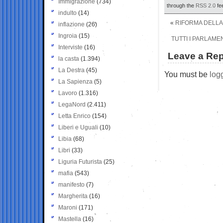
Immigrazione
(734)
through the
RSS 2.0
fe
indulto
(14)
«
RIFORMA DELLA G
inflazione
(26)
Ingroia
(15)
TUTTI I PARLAME
Interviste
(16)
Leave a Rep
la casta
(1.394)
La Destra
(45)
You must be
log
La Sapienza
(5)
Lavoro
(1.316)
LegaNord
(2.411)
Letta Enrico
(154)
Liberi e Uguali
(10)
Libia
(68)
Libri
(33)
Liguria Futurista
(25)
mafia
(543)
manifesto
(7)
Margherita
(16)
Maroni
(171)
Mastella
(16)