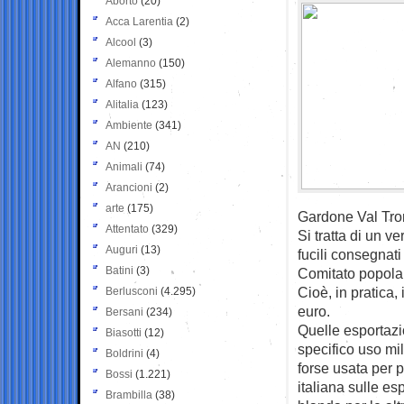
Aborto
(20)
Acca Larentia
(2)
Alcool
(3)
Alemanno
(150)
Alfano
(315)
Alitalia
(123)
Ambiente
(341)
AN
(210)
Animali
(74)
Arancioni
(2)
arte
(175)
Gardone Val Tro
Attentato
(329)
Si tratta di un v
Auguri
(13)
fucili consegnati
Batini
(3)
Comitato popolar
Cioè, in pratica, 
Berlusconi
(4.295)
euro.
Bersani
(234)
Quelle esportazio
Biasotti
(12)
specifico uso mil
Boldrini
(4)
forse usata per p
Bossi
(1.221)
italiana sulle esp
Brambilla
(38)