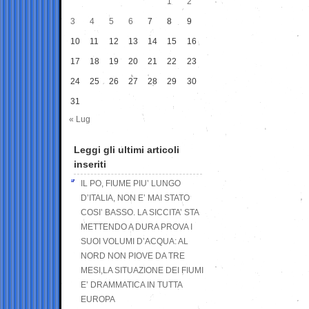
1
2
3
4
5
6
7
8
9
10
11
12
13
14
15
16
17
18
19
20
21
22
23
24
25
26
27
28
29
30
31
« Lug
Leggi gli ultimi articoli
inseriti
IL PO, FIUME PIU’ LUNGO
D’ITALIA, NON E’ MAI STATO
COSI’ BASSO. LA SICCITA’ STA
METTENDO A DURA PROVA I
SUOI VOLUMI D’ACQUA: AL
NORD NON PIOVE DA TRE
MESI,LA SITUAZIONE DEI FIUMI
E’ DRAMMATICA IN TUTTA
EUROPA