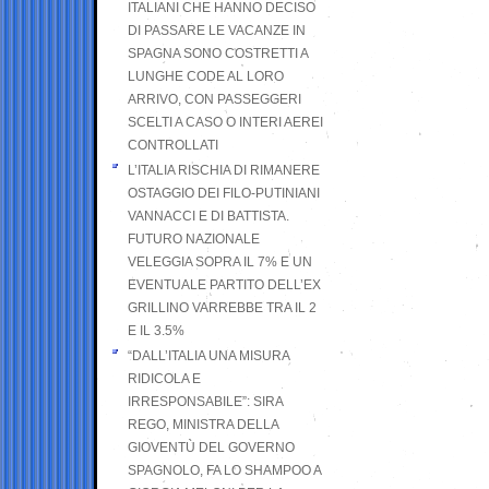
ITALIANI CHE HANNO DECISO
DI PASSARE LE VACANZE IN
SPAGNA SONO COSTRETTI A
LUNGHE CODE AL LORO
ARRIVO, CON PASSEGGERI
SCELTI A CASO O INTERI AEREI
CONTROLLATI
L’ITALIA RISCHIA DI RIMANERE
OSTAGGIO DEI FILO-PUTINIANI
VANNACCI E DI BATTISTA.
FUTURO NAZIONALE
VELEGGIA SOPRA IL 7% E UN
EVENTUALE PARTITO DELL’EX
GRILLINO VARREBBE TRA IL 2
E IL 3.5%
“DALL’ITALIA UNA MISURA
RIDICOLA E
IRRESPONSABILE”: SIRA
REGO, MINISTRA DELLA
GIOVENTÙ DEL GOVERNO
SPAGNOLO, FA LO SHAMPOO A