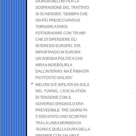
GIORGIA MELONI PER LA
SOSPENSIONE DEL TRATTATO
SI SCHENGEN: “SEMBRA CHE
SIA PIÙ PREOCCUPATA DI
TORNARE A FARSI
FOTOGRAFARE CON TRUMP
CHE DI DIFENDERE GLI
INTERESSI EUROPEI. STA
IMPORTANDO IN EUROPA
UN’AGENDA POLITICA CHE
MIRA A INDEBOLIRLA
DALL’INTERNO. MA È RIMASTA
PIUTTOSTO ISOLATA”
MELONI SI È INFILATA DA SOLA
NEL TUNNEL. L’ESCALATION
DI TENSIONE CON IL
GOVERNO SPAGNOLO ERA
PREVEDIBILE: TRE GIORNI FA
C’ERA STATO UNO SCONTRO
TRA LA LINEA MORBIDA DI
TAJANI E QUELLA DURA DELLA
PREMIER CON SALVINI E