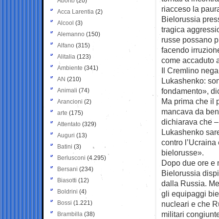
Aborto
(20)
riacceso la paur
Acca Larentia
(2)
Bielorussia press
Alcool
(3)
tragica aggressi
Alemanno
(150)
russe possano p
Alfano
(315)
facendo irruzione
Alitalia
(123)
come accaduto al
Ambiente
(341)
Il Cremlino nega 
AN
(210)
Lukashenko: son
fondamento», dic
Animali
(74)
Ma prima che il 
Arancioni
(2)
mancava da ben t
arte
(175)
dichiarava che – 
Attentato
(329)
Lukashenko sareb
Auguri
(13)
contro l’Ucraina
Batini
(3)
bielorusse».
Berlusconi
(4.295)
Dopo due ore e m
Bersani
(234)
Bielorussia disp
Biasotti
(12)
dalla Russia. Me
Boldrini
(4)
gli equipaggi bie
Bossi
(1.221)
nucleari e che R
militari congiunt
Brambilla
(38)