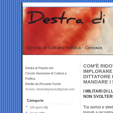
COM’È RIDO
Destra di Popolo.net
IMPLORARE 
Circolo Genovese di Cultura e
DITTATORE
Politica
MANDARE I 
Diretto da Riccardo Fucile
Scrivici: destradipopolo@gmail.com
I MILITARI D
NON SVOLTERE
Categorie
Tra sorrisi e st
100 giorni
(5)
tornati a incontr