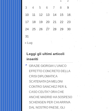
1
2
3
4
5
6
7
8
9
10
11
12
13
14
15
16
17
18
19
20
21
22
23
24
25
26
27
28
29
30
31
« Lug
Leggi gli ultimi articoli
inseriti
GRAZIE GIORGIA! L’UNICO
EFFETTO CONCRETO DELLA
CRISI DIPLOMATICA
SCATENATA DA MELONI
CONTRO SANCHEZ PER IL
CASO CEUTA? ORA CHE
ANCHE MADRID HA SOSPESO
SCHENGEN PER CHI ARRIVA
DAL NOSTRO PAESE, GLI