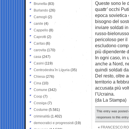
Queste sono le di
Brunetta
(83)
quattr’ occhi Pu
Burlando
(26)
epoca sovietica 
Camogli
(2)
bisogno del sost
canile
(4)
inviare soldati 
Cappello
(8)
russo-bielorusso 
Caprotti
(2)
pericoloso per il
Caritas
(6)
escludono compl
carovita
(170)
più dipendente 
casa
(247)
In ogni caso, in 
anche a Nord, nei
Casini
(119)
quindi soldati da
Centrodestra in Liguria
(35)
Del resto, oltre 
Chiesa
(276)
territorio a febbr
Cina
(10)
accusata più vol
Comune
(342)
l’Ucraina.
Coop
(7)
(da La Stampa)
Cossiga
(7)
Costume
(5.581)
This entry was posted 
criminalità
(1.402)
responses to this entr
democratici e progressisti
(19)
«
FRANCESCO ROC