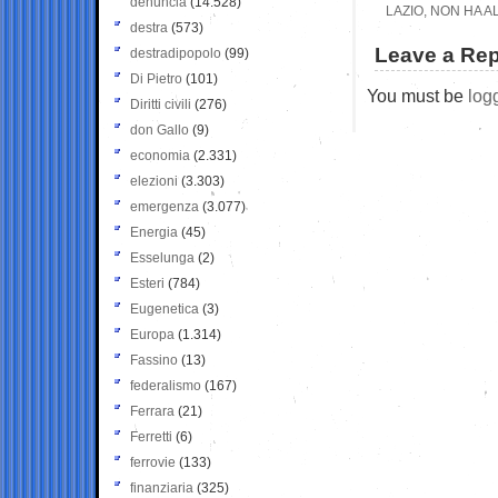
denuncia
(14.528)
LAZIO, NON HA 
destra
(573)
Leave a Rep
destradipopolo
(99)
Di Pietro
(101)
You must be
log
Diritti civili
(276)
don Gallo
(9)
economia
(2.331)
elezioni
(3.303)
emergenza
(3.077)
Energia
(45)
Esselunga
(2)
Esteri
(784)
Eugenetica
(3)
Europa
(1.314)
Fassino
(13)
federalismo
(167)
Ferrara
(21)
Ferretti
(6)
ferrovie
(133)
finanziaria
(325)