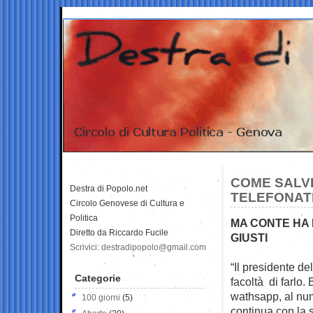
COME SALVI
Destra di Popolo.net
TELEFONATE
Circolo Genovese di Cultura e
Politica
MA CONTE HA 
Diretto da Riccardo Fucile
GIUSTI
Scrivici: destradipopolo@gmail.com
“Il presidente d
Categorie
facoltà di farlo.
wathsapp, al nu
100 giorni
(5)
continua con la s