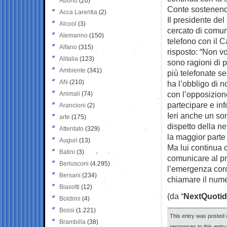
Aborto
(20)
Conte sostenendo
Acca Larentia
(2)
Il presidente del
Alcool
(3)
cercato di comu
Alemanno
(150)
telefono con il 
Alfano
(315)
risposto: “Non vo
Alitalia
(123)
sono ragioni di 
Ambiente
(341)
più telefonate s
AN
(210)
ha l’obbligo di 
con l’opposizion
Animali
(74)
partecipare e in
Arancioni
(2)
Ieri anche un so
arte
(175)
dispetto della n
Attentato
(329)
la maggior parte
Auguri
(13)
Ma lui continua 
Batini
(3)
comunicare al pr
Berlusconi
(4.295)
l’emergenza coro
Bersani
(234)
chiamare il nume
Biasotti
(12)
(da “
NextQuotid
Boldrini
(4)
Bossi
(1.221)
This entry was posted o
Brambilla
(38)
responses to this entr