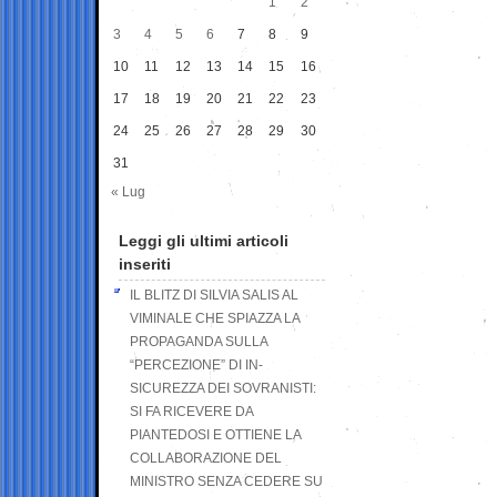
1
2
3
4
5
6
7
8
9
10
11
12
13
14
15
16
17
18
19
20
21
22
23
24
25
26
27
28
29
30
31
« Lug
Leggi gli ultimi articoli
inseriti
IL BLITZ DI SILVIA SALIS AL
VIMINALE CHE SPIAZZA LA
PROPAGANDA SULLA
“PERCEZIONE” DI IN-
SICUREZZA DEI SOVRANISTI:
SI FA RICEVERE DA
PIANTEDOSI E OTTIENE LA
COLLABORAZIONE DEL
MINISTRO SENZA CEDERE SU