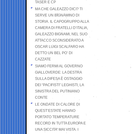
TASER E CP
MA CHE GALEAZZO DICI? TI
SERVE UN BIGNAMINO DI
STORIA. IL CAPOGRUPPO ALLA
CAMERA DI FRATELLI D’ITALIA,
GALEAZZO BIGNAMI, NEL SUO
ATTACCO SCONSIDERATO A
OSCAR LUIGI SCALFARO HA
DETTO UN BEL PO’ DI
CAZZATE
SIAMO FERMI AL GOVERNO
GIALLOVERDE: LA DESTRA
SULLA DIFESA È OSTAGGIO
DEI “PACIFISTI” LEGHISTI, LA
SINISTRA DEL PUTINIANO
CONTE
LE ONDATE DI CALORE DI
QUEST’ESTATE HANNO
PORTATO TEMPERATURE
RECORD IN TUTTA EUROPA E
UNA SICCITA’ MAI VISTA. I