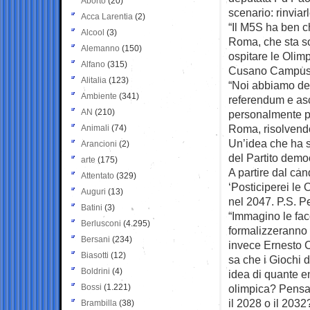
Aborto
(20)
scenario: rinviarl
Acca Larentia
(2)
“Il M5S ha ben ch
Alcool
(3)
Roma, che sta so
Alemanno
(150)
ospitare le Olimp
Alfano
(315)
Cusano Campus
Alitalia
(123)
“Noi abbiamo det
Ambiente
(341)
referendum e asc
AN
(210)
personalmente pos
Roma, risolvendo
Animali
(74)
Un’idea che ha s
Arancioni
(2)
del Partito demo
arte
(175)
A partire dal ca
Attentato
(329)
‘Posticiperei le
Auguri
(13)
nel 2047. P.S. P
Batini
(3)
“Immagino le fac
Berlusconi
(4.295)
formalizzeranno 
Bersani
(234)
invece Ernesto 
Biasotti
(12)
sa che i Giochi 
Boldrini
(4)
idea di quante 
Bossi
(1.221)
olimpica? Pensa 
il 2028 o il 2032?
Brambilla
(38)