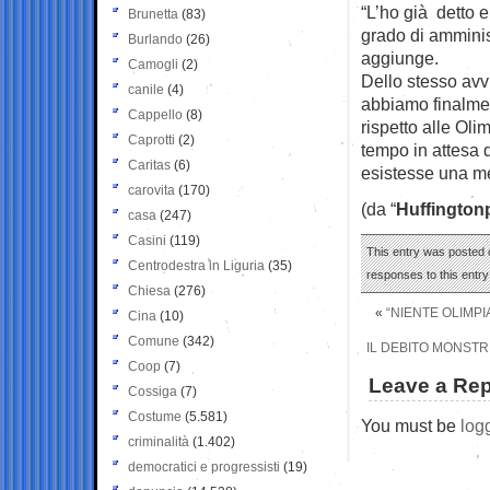
“L’ho già detto 
Brunetta
(83)
grado di ammini
Burlando
(26)
aggiunge.
Camogli
(2)
Dello stesso avv
canile
(4)
abbiamo finalmen
Cappello
(8)
rispetto alle Ol
Caprotti
(2)
tempo in attesa d
Caritas
(6)
esistesse una me
carovita
(170)
(da “
Huffington
casa
(247)
Casini
(119)
This entry was posted o
Centrodestra in Liguria
(35)
responses to this entr
Chiesa
(276)
«
“NIENTE OLIMPI
Cina
(10)
Comune
(342)
IL DEBITO MONSTRE
Coop
(7)
Leave a Rep
Cossiga
(7)
Costume
(5.581)
You must be
log
criminalità
(1.402)
democratici e progressisti
(19)