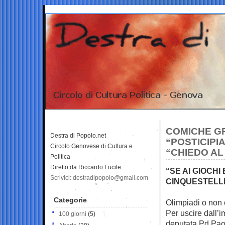
COMICHE GR
Destra di Popolo.net
“POSTICIPIA
Circolo Genovese di Cultura e
“CHIEDO AL 
Politica
Diretto da Riccardo Fucile
“SE AI GIOCH
Scrivici: destradipopolo@gmail.com
CINQUESTELL
Categorie
Olimpiadi o non 
Per uscire dall’i
100 giorni
(5)
deputata Pd Paol