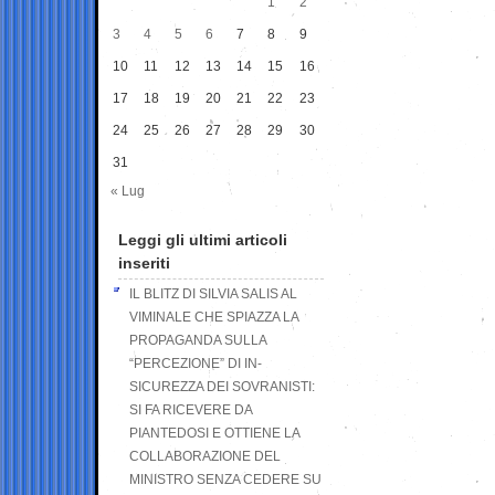
1
2
3
4
5
6
7
8
9
10
11
12
13
14
15
16
17
18
19
20
21
22
23
24
25
26
27
28
29
30
31
« Lug
Leggi gli ultimi articoli
inseriti
IL BLITZ DI SILVIA SALIS AL
VIMINALE CHE SPIAZZA LA
PROPAGANDA SULLA
“PERCEZIONE” DI IN-
SICUREZZA DEI SOVRANISTI:
SI FA RICEVERE DA
PIANTEDOSI E OTTIENE LA
COLLABORAZIONE DEL
MINISTRO SENZA CEDERE SU