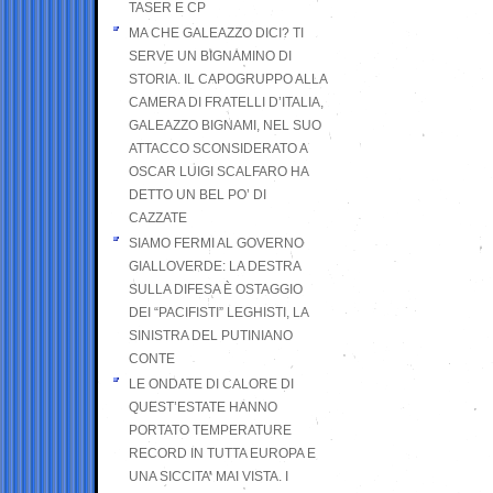
TASER E CP
MA CHE GALEAZZO DICI? TI
SERVE UN BIGNAMINO DI
STORIA. IL CAPOGRUPPO ALLA
CAMERA DI FRATELLI D’ITALIA,
GALEAZZO BIGNAMI, NEL SUO
ATTACCO SCONSIDERATO A
OSCAR LUIGI SCALFARO HA
DETTO UN BEL PO’ DI
CAZZATE
SIAMO FERMI AL GOVERNO
GIALLOVERDE: LA DESTRA
SULLA DIFESA È OSTAGGIO
DEI “PACIFISTI” LEGHISTI, LA
SINISTRA DEL PUTINIANO
CONTE
LE ONDATE DI CALORE DI
QUEST’ESTATE HANNO
PORTATO TEMPERATURE
RECORD IN TUTTA EUROPA E
UNA SICCITA’ MAI VISTA. I