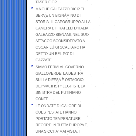
TASER E CP
MA CHE GALEAZZO DICI? TI
SERVE UN BIGNAMINO DI
STORIA. IL CAPOGRUPPO ALLA
CAMERA DI FRATELLI D’ITALIA,
GALEAZZO BIGNAMI, NEL SUO
ATTACCO SCONSIDERATO A
OSCAR LUIGI SCALFARO HA
DETTO UN BEL PO’ DI
CAZZATE
SIAMO FERMI AL GOVERNO
GIALLOVERDE: LA DESTRA
SULLA DIFESA È OSTAGGIO
DEI “PACIFISTI” LEGHISTI, LA
SINISTRA DEL PUTINIANO
CONTE
LE ONDATE DI CALORE DI
QUEST’ESTATE HANNO
PORTATO TEMPERATURE
RECORD IN TUTTA EUROPA E
UNA SICCITA’ MAI VISTA. I