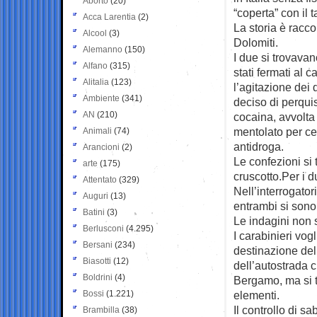
Aborto
(20)
“coperta” con il t
Acca Larentia
(2)
La storia è racco
Alcool
(3)
Dolomiti.
Alemanno
(150)
I due si trovava
Alfano
(315)
stati fermati al 
Alitalia
(123)
l’agitazione dei 
Ambiente
(341)
deciso di perquis
AN
(210)
cocaina, avvolta 
mentolato per ce
Animali
(74)
antidroga.
Arancioni
(2)
Le confezioni si
arte
(175)
cruscotto.Per i 
Attentato
(329)
Nell’interrogato
Auguri
(13)
entrambi si sono
Batini
(3)
Le indagini non s
Berlusconi
(4.295)
I carabinieri vog
Bersani
(234)
destinazione del 
Biasotti
(12)
dell’autostrada 
Boldrini
(4)
Bergamo, ma si t
Bossi
(1.221)
elementi.
Il controllo di sa
Brambilla
(38)