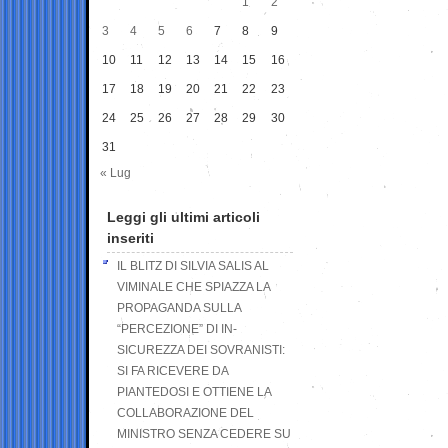
1
2
3
4
5
6
7
8
9
10
11
12
13
14
15
16
17
18
19
20
21
22
23
24
25
26
27
28
29
30
31
« Lug
Leggi gli ultimi articoli
inseriti
IL BLITZ DI SILVIA SALIS AL
VIMINALE CHE SPIAZZA LA
PROPAGANDA SULLA
“PERCEZIONE” DI IN-
SICUREZZA DEI SOVRANISTI:
SI FA RICEVERE DA
PIANTEDOSI E OTTIENE LA
COLLABORAZIONE DEL
MINISTRO SENZA CEDERE SU