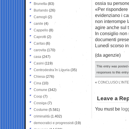
ossia su persone 
Brunetta
(83)
«Per rispondere 
Burlando
(26)
evidenziano i ca
Camogli
(2)
non interrompe la
canile
(4)
agire anche sul t
Cappello
(8)
In consiglio non
Caprotti
(2)
documenti present
Caritas
(6)
Lunedì scorso in 
carovita
(170)
(da agenzie)
casa
(247)
Casini
(119)
This entry was posted o
Centrodestra in Liguria
(35)
responses to this entr
Chiesa
(276)
«
CONCLUSO L’INTE
Cina
(10)
Comune
(342)
Coop
(7)
Leave a Rep
Cossiga
(7)
You must be
log
Costume
(5.581)
criminalità
(1.402)
democratici e progressisti
(19)