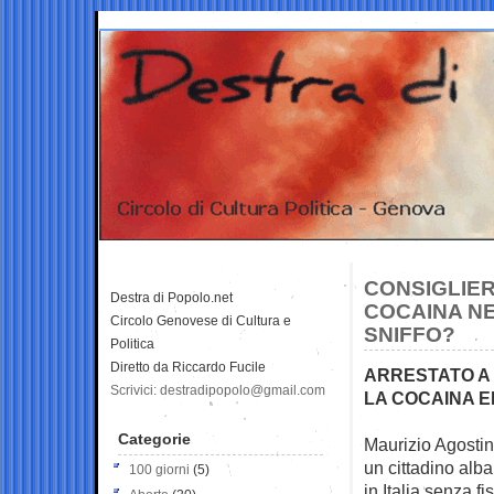
CONSIGLIER
Destra di Popolo.net
COCAINA NE
Circolo Genovese di Cultura e
SNIFFO?
Politica
Diretto da Riccardo Fucile
ARRESTATO A
Scrivici: destradipopolo@gmail.com
LA COCAINA E
Categorie
Maurizio Agostini
un cittadino alb
100 giorni
(5)
in Italia senza f