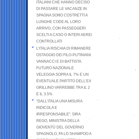
ITALIANI CHE HANNO DECISO
DI PASSARE LE VACANZE IN
SPAGNA SONO COSTRETTI A
LUNGHE CODE AL LORO
ARRIVO, CON PASSEGGERI
SCELTI A CASO O INTERI AEREI
CONTROLLATI
L’ITALIA RISCHIA DI RIMANERE
OSTAGGIO DEI FILO-PUTINIANI
VANNACCI E DI BATTISTA.
FUTURO NAZIONALE
VELEGGIA SOPRA IL 7% E UN
EVENTUALE PARTITO DELL’EX
GRILLINO VARREBBE TRA IL 2
E IL 3.5%
“DALL’ITALIA UNA MISURA
RIDICOLA E
IRRESPONSABILE”: SIRA
REGO, MINISTRA DELLA
GIOVENTÙ DEL GOVERNO
SPAGNOLO, FA LO SHAMPOO A