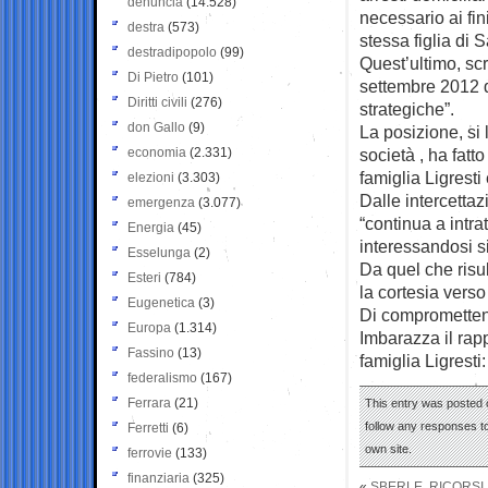
denuncia
(14.528)
necessario ai fin
destra
(573)
stessa figlia di 
destradipopolo
(99)
Quest’ultimo, sc
Di Pietro
(101)
settembre 2012 d
Diritti civili
(276)
strategiche”.
don Gallo
(9)
La posizione, si 
economia
(2.331)
società , ha fatt
famiglia Ligresti 
elezioni
(3.303)
Dalle intercetta
emergenza
(3.077)
“continua a intra
Energia
(45)
interessandosi si
Esselunga
(2)
Da quel che risul
Esteri
(784)
la cortesia vers
Eugenetica
(3)
Di compromettent
Europa
(1.314)
Imbarazza il rappo
Fassino
(13)
famiglia Ligrest
federalismo
(167)
Ferrara
(21)
This entry was posted 
follow any responses to
Ferretti
(6)
own site.
ferrovie
(133)
finanziaria
(325)
«
SBERLE, RICORSI