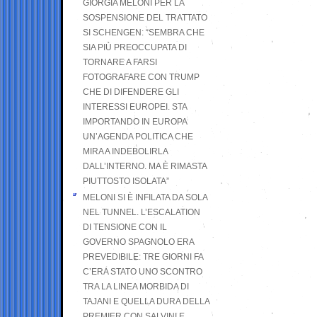
GIORGIA MELONI PER LA
SOSPENSIONE DEL TRATTATO
SI SCHENGEN: “SEMBRA CHE
SIA PIÙ PREOCCUPATA DI
TORNARE A FARSI
FOTOGRAFARE CON TRUMP
CHE DI DIFENDERE GLI
INTERESSI EUROPEI. STA
IMPORTANDO IN EUROPA
UN’AGENDA POLITICA CHE
MIRA A INDEBOLIRLA
DALL’INTERNO. MA È RIMASTA
PIUTTOSTO ISOLATA”
MELONI SI È INFILATA DA SOLA
NEL TUNNEL. L’ESCALATION
DI TENSIONE CON IL
GOVERNO SPAGNOLO ERA
PREVEDIBILE: TRE GIORNI FA
C’ERA STATO UNO SCONTRO
TRA LA LINEA MORBIDA DI
TAJANI E QUELLA DURA DELLA
PREMIER CON SALVINI E