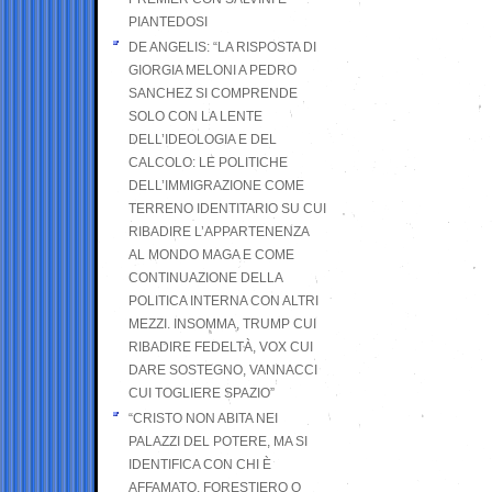
PIANTEDOSI
DE ANGELIS: “LA RISPOSTA DI
GIORGIA MELONI A PEDRO
SANCHEZ SI COMPRENDE
SOLO CON LA LENTE
DELL’IDEOLOGIA E DEL
CALCOLO: LE POLITICHE
DELL’IMMIGRAZIONE COME
TERRENO IDENTITARIO SU CUI
RIBADIRE L’APPARTENENZA
AL MONDO MAGA E COME
CONTINUAZIONE DELLA
POLITICA INTERNA CON ALTRI
MEZZI. INSOMMA, TRUMP CUI
RIBADIRE FEDELTÀ, VOX CUI
DARE SOSTEGNO, VANNACCI
CUI TOGLIERE SPAZIO”
“CRISTO NON ABITA NEI
PALAZZI DEL POTERE, MA SI
IDENTIFICA CON CHI È
AFFAMATO, FORESTIERO O