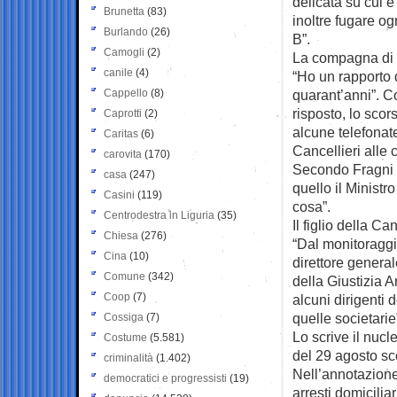
delicata su cui 
Brunetta
(83)
inoltre fugare og
Burlando
(26)
B”.
Camogli
(2)
La compagna di L
canile
(4)
“Ho un rapporto 
Cappello
(8)
quarant’anni”. C
risposto, lo scor
Caprotti
(2)
alcune telefonat
Caritas
(6)
Cancellieri alle 
carovita
(170)
Secondo Fragni s
casa
(247)
quello il Minist
Casini
(119)
cosa”.
Centrodestra in Liguria
(35)
Il figlio della Ca
Chiesa
(276)
“Dal monitoraggi
Cina
(10)
direttore general
Comune
(342)
della Giustizia A
Coop
(7)
alcuni dirigenti 
quelle societarie
Cossiga
(7)
Lo scrive il nucl
Costume
(5.581)
del 29 agosto sco
criminalità
(1.402)
Nell’annotazione
democratici e progressisti
(19)
arresti domiciliar