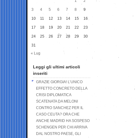
1
2
3
4
5
6
7
8
9
10
11
12
13
14
15
16
17
18
19
20
21
22
23
24
25
26
27
28
29
30
31
« Lug
Leggi gli ultimi articoli
inseriti
GRAZIE GIORGIA! L’UNICO
EFFETTO CONCRETO DELLA
CRISI DIPLOMATICA
SCATENATA DA MELONI
CONTRO SANCHEZ PER IL
CASO CEUTA? ORA CHE
ANCHE MADRID HA SOSPESO
SCHENGEN PER CHI ARRIVA
DAL NOSTRO PAESE, GLI