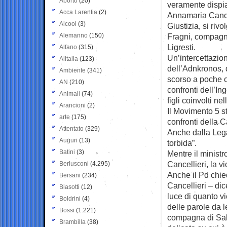
Aborto
(20)
veramente dispia
Acca Larentia
(2)
Annamaria Cancel
Alcool
(3)
Giustizia, si rivo
Alemanno
(150)
Fragni, compagn
Ligresti.
Alfano
(315)
Un’intercettazio
Alitalia
(123)
dell’Adnkronos, 
Ambiente
(341)
scorso a poche o
AN
(210)
confronti dell’In
Animali
(74)
figli coinvolti ne
Arancioni
(2)
Il Movimento 5 s
arte
(175)
confronti della C
Attentato
(329)
Anche dalla Lega
Auguri
(13)
torbida”.
Batini
(3)
Mentre il ministr
Cancellieri, la v
Berlusconi
(4.295)
Anche il Pd chied
Bersani
(234)
Cancellieri – dic
Biasotti
(12)
luce di quanto v
Boldrini
(4)
delle parole da l
Bossi
(1.221)
compagna di Salv
Brambilla
(38)