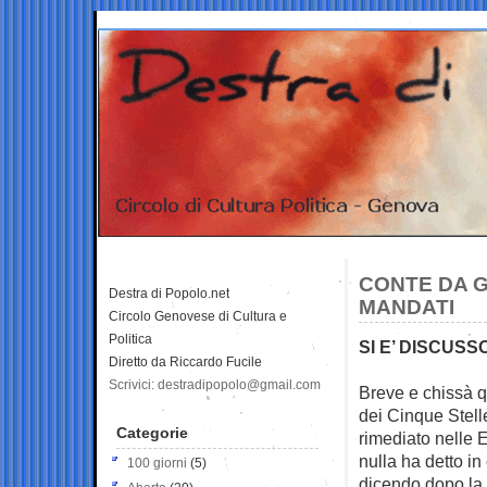
CONTE DA G
Destra di Popolo.net
MANDATI
Circolo Genovese di Cultura e
Politica
SI E’ DISCUS
Diretto da Riccardo Fucile
Scrivici: destradipopolo@gmail.com
Breve e chissà 
dei Cinque Stelle
Categorie
rimediato nelle 
nulla ha detto in
100 giorni
(5)
dicendo dopo la 