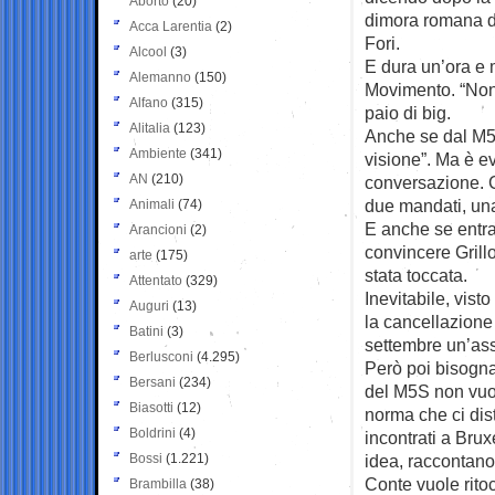
Aborto
(20)
dimora romana de
Acca Larentia
(2)
Fori.
Alcool
(3)
E dura un’ora e m
Alemanno
(150)
Movimento. “Non
Alfano
(315)
paio di big.
Alitalia
(123)
Anche se dal M5S
Ambiente
(341)
visione”. Ma è ev
AN
(210)
conversazione. C
due mandati, una 
Animali
(74)
E anche se entra
Arancioni
(2)
convincere Grillo
arte
(175)
stata toccata.
Attentato
(329)
Inevitabile, vist
Auguri
(13)
la cancellazione
Batini
(3)
settembre un’ass
Berlusconi
(4.295)
Però poi bisogna 
Bersani
(234)
del M5S non vuol
Biasotti
(12)
norma che ci dist
Boldrini
(4)
incontrati a Bru
Bossi
(1.221)
idea, raccontano
Conte vuole rito
Brambilla
(38)