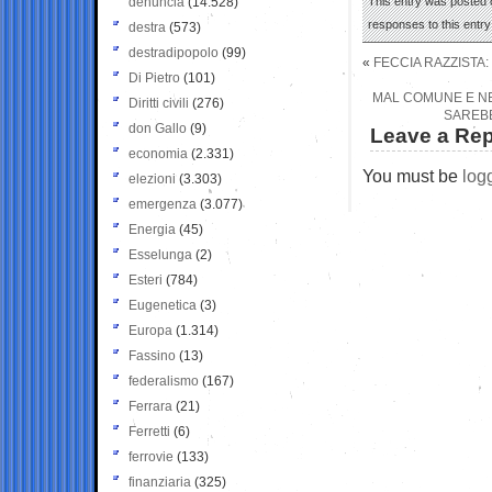
denuncia
(14.528)
This entry was posted 
responses to this entr
destra
(573)
destradipopolo
(99)
«
FECCIA RAZZISTA:
Di Pietro
(101)
MAL COMUNE E NE
Diritti civili
(276)
SAREBB
don Gallo
(9)
Leave a Rep
economia
(2.331)
You must be
log
elezioni
(3.303)
emergenza
(3.077)
Energia
(45)
Esselunga
(2)
Esteri
(784)
Eugenetica
(3)
Europa
(1.314)
Fassino
(13)
federalismo
(167)
Ferrara
(21)
Ferretti
(6)
ferrovie
(133)
finanziaria
(325)