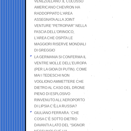
VENEZUELANO .IL COLOSSO
AMERICANO CHEVRON HA
RADDOPPIATO L’AREA
ASSEGNATA ALLA JOINT
VENTURE “PETROPIAR” NELLA
FASCIA DELL’ORINOCO,
L’AREA CHE OSPITA LE
MAGGIORI RISERVE MONDIALI
DI GREGGIO
LA GERMANIA SI CONFERMA IL
VENTRE MOLLE DELL’EUROPA
(PER LA GIOIA DI PUTIN). COME
MAI I TEDESCHI NON
VOGLIONO AMMETTERE CHE
DIETRO AL CASO DEL DRONE
PIENO DI ESPLOSIVO
RINVENUTO ALL’AEROPORTO
DI LIPSIA C’È LA RUSSIA?
GIULIANO FERRARA: ’CHE
COSA C’È SOTTO DIETRO
DAVANTI A LATO DEL “SIGNOR