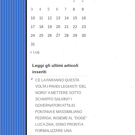
1
2
3
4
5
6
7
8
9
10
11
12
13
14
15
16
17
18
19
20
21
22
23
24
25
26
27
28
29
30
31
« Lug
Leggi gli ultimi articoli
inseriti
CE LA FARANNO QUESTA
VOLTA I PAVIDI LEGHISTI “DEL
NORD” A METTERE SOTTO
SCHIAFFO SALVINI? I
GOVERNATORI ATTILIO
FONTANA E MASSIMILIANO
FEDRIGA, INSIEME AL “DOGE”
LUCA ZAIA, SONO PRONTI A
FORMALIZZARE UNA