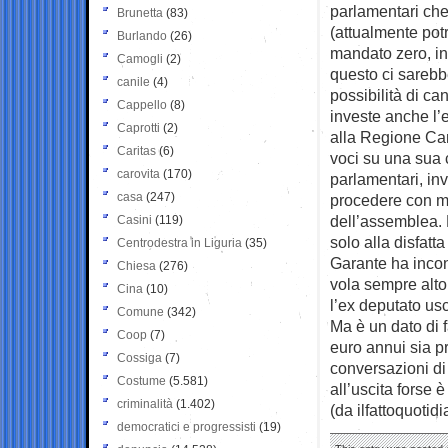
parlamentari che
Brunetta
(83)
(attualmente pot
Burlando
(26)
mandato zero, in
Camogli
(2)
questo ci sarebbe
canile
(4)
possibilità di ca
Cappello
(8)
investe anche l’
Caprotti
(2)
alla Regione Cam
Caritas
(6)
voci su una sua 
carovita
(170)
parlamentari, in
casa
(247)
procedere con mo
dell’assemblea. 
Casini
(119)
solo alla disfatt
Centrodestra in Liguria
(35)
Garante ha incon
Chiesa
(276)
vola sempre alto 
Cina
(10)
l’ex deputato us
Comune
(342)
Ma è un dato di f
Coop
(7)
euro annui sia p
Cossiga
(7)
conversazioni di i
Costume
(5.581)
all’uscita forse 
criminalità
(1.402)
(da ilfattoquotidi
democratici e progressisti
(19)