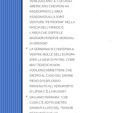
VENEZUELANO .IL COLOSSO
AMERICANO CHEVRON HA
RADDOPPIATO L’AREA
ASSEGNATA ALLA JOINT
VENTURE “PETROPIAR” NELLA
FASCIA DELL’ORINOCO,
L’AREA CHE OSPITA LE
MAGGIORI RISERVE MONDIALI
DI GREGGIO
LA GERMANIA SI CONFERMA IL
VENTRE MOLLE DELL’EUROPA
(PER LA GIOIA DI PUTIN). COME
MAI I TEDESCHI NON
VOGLIONO AMMETTERE CHE
DIETRO AL CASO DEL DRONE
PIENO DI ESPLOSIVO
RINVENUTO ALL’AEROPORTO
DI LIPSIA C’È LA RUSSIA?
GIULIANO FERRARA: ’CHE
COSA C’È SOTTO DIETRO
DAVANTI A LATO DEL “SIGNOR