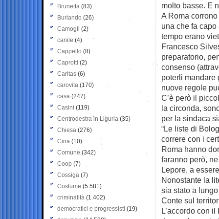
molto basse. E n
Brunetta
(83)
A Roma corrono v
Burlando
(26)
una che fa capo 
Camogli
(2)
tempo erano viet
canile
(4)
Francesco Silvest
Cappello
(8)
preparatorio, pe
Caprotti
(2)
consenso (attrav
Caritas
(6)
poterli mandare 
carovita
(170)
nuove regole può
casa
(247)
C’è però il picco
la circonda, son
Casini
(119)
per la sindaca s
Centrodestra in Liguria
(35)
“Le liste di Bol
Chiesa
(276)
correre con i cer
Cina
(10)
Roma hanno dormi
Comune
(342)
faranno però, ne 
Coop
(7)
Lepore, a essere 
Cossiga
(7)
Nonostante la li
Costume
(5.581)
sia stato a lungo
criminalità
(1.402)
Conte sul territo
democratici e progressisti
(19)
L’accordo con il 