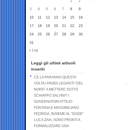
1
2
3
4
5
6
7
8
9
10
11
12
13
14
15
16
17
18
19
20
21
22
23
24
25
26
27
28
29
30
31
« Lug
Leggi gli ultimi articoli
inseriti
CE LA FARANNO QUESTA
VOLTA I PAVIDI LEGHISTI “DEL
NORD” A METTERE SOTTO
SCHIAFFO SALVINI? I
GOVERNATORI ATTILIO
FONTANA E MASSIMILIANO
FEDRIGA, INSIEME AL “DOGE”
LUCA ZAIA, SONO PRONTI A
FORMALIZZARE UNA