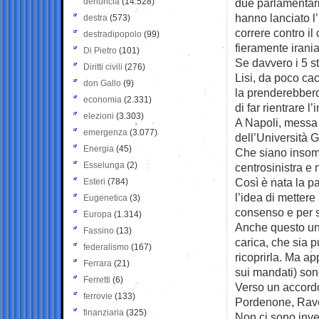
denuncia
(14.528)
due parlamentari,
hanno lanciato l
destra
(573)
correre contro i
destradipopolo
(99)
fieramente iran
Di Pietro
(101)
Se davvero i 5 st
Diritti civili
(276)
Lisi, da poco ca
don Gallo
(9)
la prenderebbero
economia
(2.331)
di far rientrare l’
elezioni
(3.303)
A Napoli, messa a
emergenza
(3.077)
dell’Università G
Energia
(45)
Che siano insomm
Esselunga
(2)
centrosinistra e 
Così è nata la p
Esteri
(784)
l’idea di mettere
Eugenetica
(3)
consenso e per sc
Europa
(1.314)
Anche questo un 
Fassino
(13)
carica, che sia 
federalismo
(167)
ricoprirla. Ma a
Ferrara
(21)
sui mandati) son
Ferretti
(6)
Verso un accordo
ferrovie
(133)
Pordenone, Rave
finanziaria
(325)
Non ci sono invec