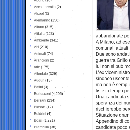
Aborto
(20)
Acca Larentia
(2)
Alcool
(3)
Alemanno
(150)
Alfano
(315)
Alitalia
(123)
abbandonate per
Ambiente
(341)
A Milano, ad esem
AN
(210)
comunali attuali
Due sono andati 
Animali
(74)
guerra tra Grill
Arancioni
(2)
lui non si può mo
arte
(175)
L’ex viceministro
Attentato
(329)
sindaco uscente
Auguri
(13)
ma non è semplic
Batini
(3)
liste in tempo pe
Berlusconi
(4.295)
Una candidata s
Bersani
(234)
speranza dei nuov
Biasotti
(12)
rischierebbe perc
Boldrini
(4)
Situazione dramma
Bossi
(1.221)
Appendino di cost
candidata poco s
Brambilla
(38)