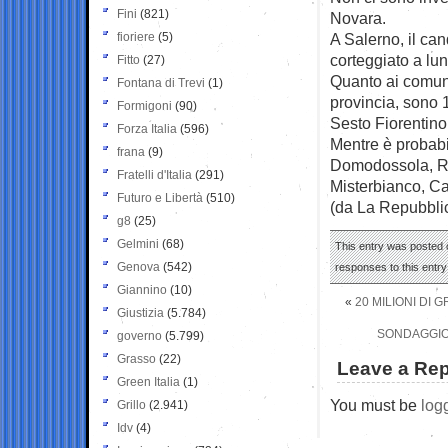
Fini
(821)
Novara.
fioriere
(5)
A Salerno, il ca
corteggiato a lu
Fitto
(27)
Quanto ai comuni
Fontana di Trevi
(1)
provincia, sono 1
Formigoni
(90)
Sesto Fiorentino,
Forza Italia
(596)
Mentre è probabil
frana
(9)
Domodossola, Rh
Fratelli d'Italia
(291)
Misterbianco, C
Futuro e Libertà
(510)
(da La Repubbli
g8
(25)
Gelmini
(68)
This entry was posted o
Genova
(542)
responses to this entr
Giannino
(10)
«
20 MILIONI DI 
Giustizia
(5.784)
SONDAGGIO 
governo
(5.799)
Grasso
(22)
Leave a Rep
Green Italia
(1)
You must be
log
Grillo
(2.941)
Idv
(4)