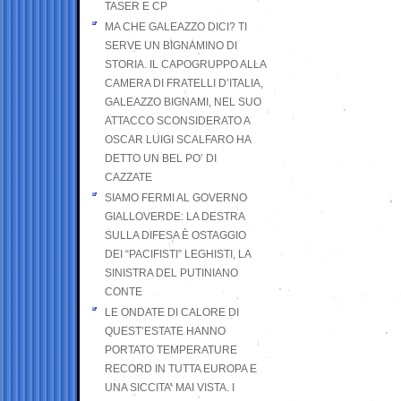
TASER E CP
MA CHE GALEAZZO DICI? TI
SERVE UN BIGNAMINO DI
STORIA. IL CAPOGRUPPO ALLA
CAMERA DI FRATELLI D’ITALIA,
GALEAZZO BIGNAMI, NEL SUO
ATTACCO SCONSIDERATO A
OSCAR LUIGI SCALFARO HA
DETTO UN BEL PO’ DI
CAZZATE
SIAMO FERMI AL GOVERNO
GIALLOVERDE: LA DESTRA
SULLA DIFESA È OSTAGGIO
DEI “PACIFISTI” LEGHISTI, LA
SINISTRA DEL PUTINIANO
CONTE
LE ONDATE DI CALORE DI
QUEST’ESTATE HANNO
PORTATO TEMPERATURE
RECORD IN TUTTA EUROPA E
UNA SICCITA’ MAI VISTA. I