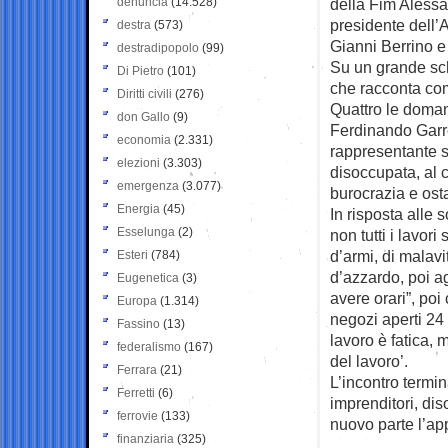
denuncia
(14.528)
della Fim Alessa
presidente dell’
destra
(573)
Gianni Berrino e 
destradipopolo
(99)
Su un grande sch
Di Pietro
(101)
che racconta com
Diritti civili
(276)
Quattro le domand
don Gallo
(9)
Ferdinando Garrè,
economia
(2.331)
rappresentante si
elezioni
(3.303)
disoccupata, al c
emergenza
(3.077)
burocrazia e osta
Energia
(45)
In risposta alle
Esselunga
(2)
non tutti i lavor
d’armi, di malavi
Esteri
(784)
d’azzardo, poi a
Eugenetica
(3)
avere orari”, poi
Europa
(1.314)
negozi aperti 24 
Fassino
(13)
lavoro è fatica, 
federalismo
(167)
del lavoro’.
Ferrara
(21)
L’incontro termin
Ferretti
(6)
imprenditori, dis
ferrovie
(133)
nuovo parte l’ap
finanziaria
(325)