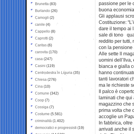
passione per le 
Brunetta
(83)
buona economia 
Burlando
(26)
Gli applausi scro
Camogli
(2)
Costituzione: “L
canile
(4)
dare il tempo ai 
Cappello
(8)
sale di tono qua
Caprotti
(2)
reddito per tutti,
Caritas
(6)
con la pensione 
carovita
(170)
Alle sette ll mag
casa
(247)
uomini dell’Ilva,
bianca e gialla co
Casini
(119)
hanno continuato 
Centrodestra in Liguria
(35)
tanti lavoratori
Chiesa
(276)
ma le richieste s
Cina
(10)
Il palco è copert
Comune
(342)
laminati che qui
Coop
(7)
magazzino che si
Cossiga
(7)
prima volta che q
Costume
(5.581)
accoglie un Papa
criminalità
(1.402)
In fabbrica, oltr
democratici e progressisti
(19)
arrivati anche il