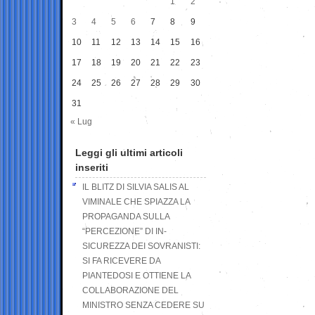
1
2
3
4
5
6
7
8
9
10
11
12
13
14
15
16
17
18
19
20
21
22
23
24
25
26
27
28
29
30
31
« Lug
Leggi gli ultimi articoli
inseriti
IL BLITZ DI SILVIA SALIS AL
VIMINALE CHE SPIAZZA LA
PROPAGANDA SULLA
“PERCEZIONE” DI IN-
SICUREZZA DEI SOVRANISTI:
SI FA RICEVERE DA
PIANTEDOSI E OTTIENE LA
COLLABORAZIONE DEL
MINISTRO SENZA CEDERE SU