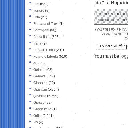
(da
“La Repubbl
Fini
(821)
fioriere
(5)
This entry was posted 
Fitto
(27)
responses to this entr
Fontana di Trevi
(1)
«
QUEGLI EX FINIA
Formigoni
(90)
PAPA FRANCESCO
Forza Italia
(596)
D
frana
(9)
Leave a Rep
Fratelli d'Italia
(291)
You must be
log
Futuro e Libertà
(510)
g8
(25)
Gelmini
(68)
Genova
(542)
Giannino
(10)
Giustizia
(5.784)
governo
(5.799)
Grasso
(22)
Green Italia
(1)
Grillo
(2.941)
Idv
(4)