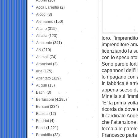
Aborto
(20)
Acca Larentia
(2)
Alcool
(3)
Alemanno
(150)
Alfano
(315)
Alitalia
(123)
loro, l’imprendit
Ambiente
(341)
imprenditore ama
AN
(210)
licenziando la s
con lo speculato
Animali
(74)
Sono parole fort
Arancioni
(2)
capannoni dell’Il
arte
(175)
lo ripagano con a
Attentato
(329)
In fabbrica è arr
Auguri
(13)
appena sceso dal
Batini
(3)
Minella sull’imm
Berlusconi
(4.295)
“E’ la prima vol
Bersani
(234)
ricorda da dove è
Biasotti
(12)
Il cardinale Ang
Boldrini
(4)
che l’attenzione
Bossi
(1.221)
tocca alle parol
Francesco parla d
Brambilla
(38)