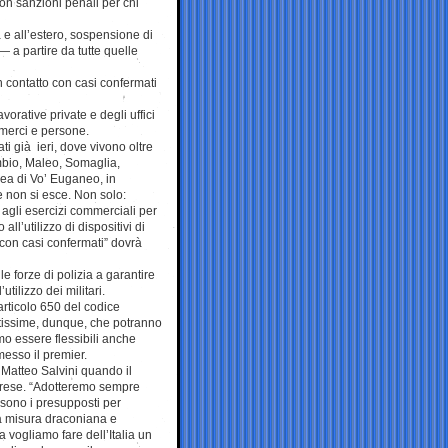
 con sanzioni penali per chi
ia e all’estero, sospensione di
— a partire da tutte quelle
n contatto con casi confermati
vorative private e degli uffici
i merci e persone.
i già ieri, dove vivono oltre
bio, Maleo, Somaglia,
rea di Vo’ Euganeo, in
 e non si esce. Non solo:
e agli esercizi commerciali per
ll’utilizzo di dispositivi di
i con casi confermati” dovrà
le forze di polizia a garantire
tilizzo dei militari.
articolo 650 del codice
ntissime, dunque, che potranno
o essere flessibili anche
esso il premier.
Matteo Salvini quando il
prese. “Adotteremo sempre
 sono i presupposti per
na misura draconiana e
 vogliamo fare dell’Italia un