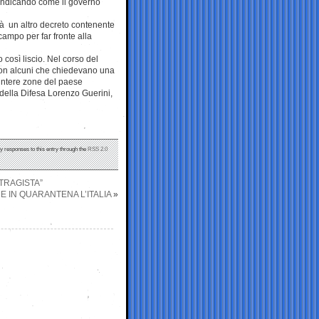
vendicando come il governo
rà un altro decreto contenente
ampo per far fronte alla
 così liscio. Nel corso del
 con alcuni che chiedevano una
e intere zone del paese
ro della Difesa Lorenzo Guerini,
ny responses to this entry through the
RSS 2.0
STRAGISTA”
 IN QUARANTENA L’ITALIA
»