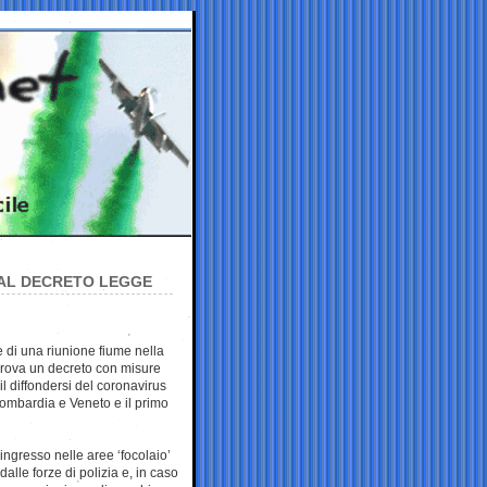
DAL DECRETO LEGGE
ne di una riunione fiume nella
prova un decreto con misure
il diffondersi del coronavirus
Lombardia e Veneto e il primo
ingresso nelle aree ‘focolaio’
alle forze di polizia e, in caso