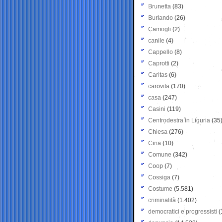
Brunetta
(83)
Burlando
(26)
Camogli
(2)
canile
(4)
Cappello
(8)
Caprotti
(2)
Caritas
(6)
carovita
(170)
casa
(247)
Casini
(119)
Centrodestra in Liguria
(35
Chiesa
(276)
Cina
(10)
Comune
(342)
Coop
(7)
Cossiga
(7)
Costume
(5.581)
criminalità
(1.402)
democratici e progressisti
(