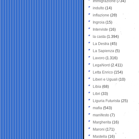
Immigrazione
(734)
indulto
(14)
inflazione
(26)
Ingroia
(15)
Interviste
(16)
la casta
(1.394)
La Destra
(45)
La Sapienza
(5)
Lavoro
(1.316)
LegaNord
(2.411)
Letta Enrico
(154)
Liberi e Uguali
(10)
Libia
(68)
Libri
(33)
Liguria Futurista
(25)
mafia
(543)
manifesto
(7)
Margherita
(16)
Maroni
(171)
Mastella
(16)