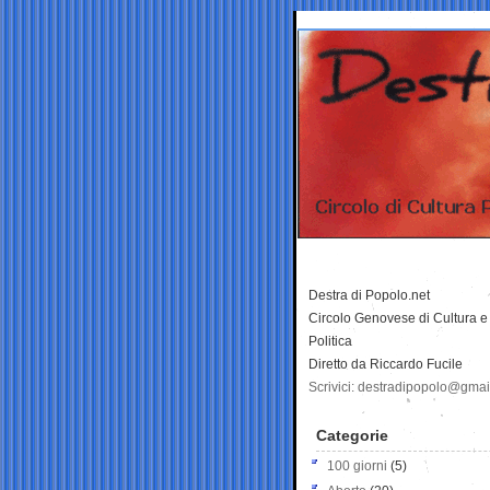
Destra di Popolo.net
Circolo Genovese di Cultura e
Politica
Diretto da Riccardo Fucile
Scrivici: destradipopolo@gma
Categorie
100 giorni
(5)