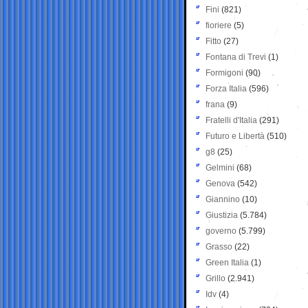
Fini
(821)
fioriere
(5)
Fitto
(27)
Fontana di Trevi
(1)
Formigoni
(90)
Forza Italia
(596)
frana
(9)
Fratelli d'Italia
(291)
Futuro e Libertà
(510)
g8
(25)
Gelmini
(68)
Genova
(542)
Giannino
(10)
Giustizia
(5.784)
governo
(5.799)
Grasso
(22)
Green Italia
(1)
Grillo
(2.941)
Idv
(4)