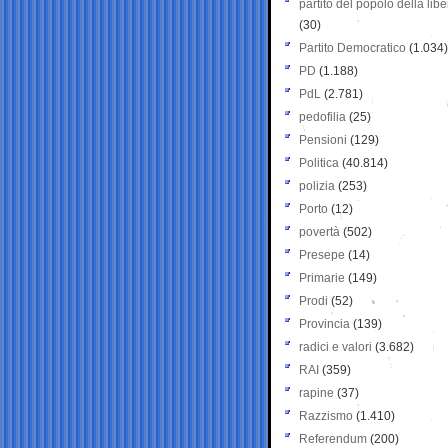
partito del popolo della libe
(30)
Partito Democratico
(1.034)
PD
(1.188)
PdL
(2.781)
pedofilia
(25)
Pensioni
(129)
Politica
(40.814)
polizia
(253)
Porto
(12)
povertà
(502)
Presepe
(14)
Primarie
(149)
Prodi
(52)
Provincia
(139)
radici e valori
(3.682)
RAI
(359)
rapine
(37)
Razzismo
(1.410)
Referendum
(200)