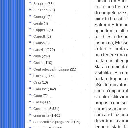
liaison con Bocch
Brunetta
(83)
Le colpe che la 
Burlando
(26)
di competenze su
Camogli
(2)
ministri ha sottr
canile
(4)
Salerno Edmondo C
Cappello
(8)
opportunità ultim
ha chiesto di spo
Caprotti
(2)
Insomma, Mussoli
Caritas
(6)
Futuro e libertà 
carovita
(170)
può tenere una g
casa
(247)
parlare in atteg
Casini
(119)
Mara commenta pi
Centrodestra in Liguria
(35)
visibilità . E, co
Chiesa
(276)
badare troppo a 
Cina
(10)
«Sul termovalori
Comune
(342)
che un’important
Coop
(7)
scontro istituzi
proposto che si e
Cossiga
(7)
commissariamento
Costume
(5.581)
carica istituzion
criminalità
(1.402)
dovrebbe lavorar
democratici e progressisti
(19)
legge di stabilit