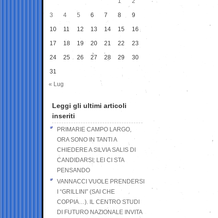
1
2
3
4
5
6
7
8
9
10
11
12
13
14
15
16
17
18
19
20
21
22
23
24
25
26
27
28
29
30
31
« Lug
Leggi gli ultimi articoli
inseriti
PRIMARIE CAMPO LARGO,
ORA SONO IN TANTI A
CHIEDERE A SILVIA SALIS DI
CANDIDARSI: LEI CI STA
PENSANDO
VANNACCI VUOLE PRENDERSI
I “GRILLINI” (SAI CHE
COPPIA…). IL CENTRO STUDI
DI FUTURO NAZIONALE INVITA