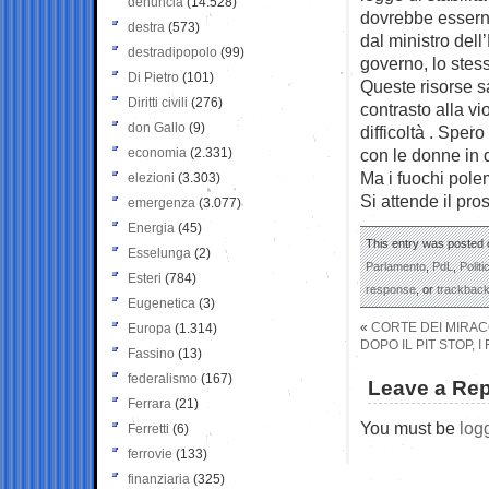
denuncia
(14.528)
dovrebbe esserne
destra
(573)
dal ministro del
destradipopolo
(99)
governo, lo stes
Di Pietro
(101)
Queste risorse sa
Diritti civili
(276)
contrasto alla vi
don Gallo
(9)
difficoltà . Spe
economia
(2.331)
con le donne in di
Ma i fuochi polemi
elezioni
(3.303)
Si attende il pro
emergenza
(3.077)
Energia
(45)
This entry was posted 
Esselunga
(2)
Parlamento
,
PdL
,
Politi
Esteri
(784)
response
, or
trackbac
Eugenetica
(3)
«
CORTE DEI MIRACO
Europa
(1.314)
DOPO IL PIT STOP, 
Fassino
(13)
federalismo
(167)
Leave a Rep
Ferrara
(21)
You must be
log
Ferretti
(6)
ferrovie
(133)
finanziaria
(325)