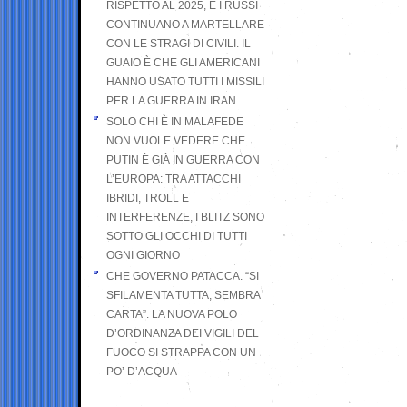
RISPETTO AL 2025, E I RUSSI
CONTINUANO A MARTELLARE
CON LE STRAGI DI CIVILI. IL
GUAIO È CHE GLI AMERICANI
HANNO USATO TUTTI I MISSILI
PER LA GUERRA IN IRAN
SOLO CHI È IN MALAFEDE
NON VUOLE VEDERE CHE
PUTIN È GIÀ IN GUERRA CON
L’EUROPA: TRA ATTACCHI
IBRIDI, TROLL E
INTERFERENZE, I BLITZ SONO
SOTTO GLI OCCHI DI TUTTI
OGNI GIORNO
CHE GOVERNO PATACCA. “SI
SFILAMENTA TUTTA, SEMBRA
CARTA”. LA NUOVA POLO
D’ORDINANZA DEI VIGILI DEL
FUOCO SI STRAPPA CON UN
PO’ D’ACQUA