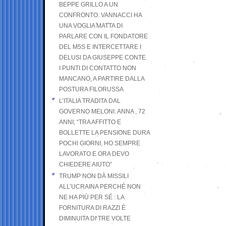
BEPPE GRILLO A UN
CONFRONTO. VANNACCI HA
UNA VOGLIA MATTA DI
PARLARE CON IL FONDATORE
DEL M5S E INTERCETTARE I
DELUSI DA GIUSEPPE CONTE.
I PUNTI DI CONTATTO NON
MANCANO, A PARTIRE DALLA
POSTURA FILORUSSA
L’ITALIA TRADITA DAL
GOVERNO MELONI. ANNA , 72
ANNI; “TRA AFFITTO E
BOLLETTE LA PENSIONE DURA
POCHI GIORNI, HO SEMPRE
LAVORATO E ORA DEVO
CHIEDERE AIUTO”
TRUMP NON DÀ MISSILI
ALL’UCRAINA PERCHÉ NON
NE HA PIÙ PER SÉ : LA
FORNITURA DI RAZZI È
DIMINUITA DI TRE VOLTE