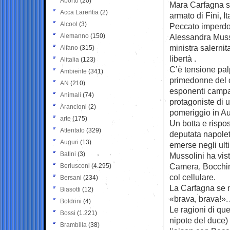
Aborto
(20)
Mara Carfagna so
Acca Larentia
(2)
armato di Fini, I
Alcool
(3)
Peccato imperd
Alemanno
(150)
Alessandra Musso
ministra salerni
Alfano
(315)
libertà .
Alitalia
(123)
C’è tensione palp
Ambiente
(341)
primedonne del c
AN
(210)
esponenti campa
Animali
(74)
protagoniste di u
Arancioni
(2)
pomeriggio in Au
arte
(175)
Un botta e rispos
Attentato
(329)
deputata napolet
Auguri
(13)
emerse negli ulti
Batini
(3)
Mussolini ha vist
Camera, Bocchino
Berlusconi
(4.295)
col cellulare.
Bersani
(234)
La Carfagna se n
Biasotti
(12)
«brava, brava!».
Boldrini
(4)
Le ragioni di qu
Bossi
(1.221)
nipote del duce)
Brambilla
(38)