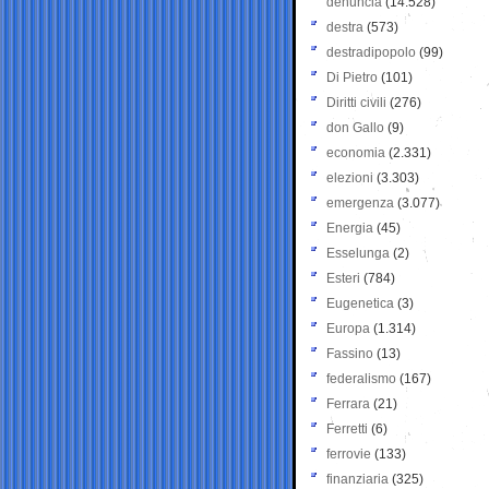
denuncia
(14.528)
destra
(573)
destradipopolo
(99)
Di Pietro
(101)
Diritti civili
(276)
don Gallo
(9)
economia
(2.331)
elezioni
(3.303)
emergenza
(3.077)
Energia
(45)
Esselunga
(2)
Esteri
(784)
Eugenetica
(3)
Europa
(1.314)
Fassino
(13)
federalismo
(167)
Ferrara
(21)
Ferretti
(6)
ferrovie
(133)
finanziaria
(325)