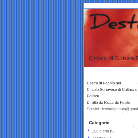
Destra di Popolo.net
Circolo Genovese di Cultura e
Politica
Diretto da Riccardo Fucile
Scrivici: destradipopolo@gma
Categorie
100 giorni
(5)