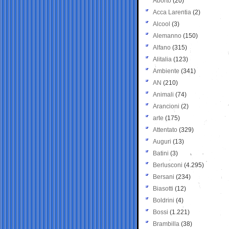
Aborto
(20)
Acca Larentia
(2)
Alcool
(3)
Alemanno
(150)
Alfano
(315)
Alitalia
(123)
Ambiente
(341)
AN
(210)
Animali
(74)
Arancioni
(2)
arte
(175)
Attentato
(329)
Auguri
(13)
Batini
(3)
Berlusconi
(4.295)
Bersani
(234)
Biasotti
(12)
Boldrini
(4)
Bossi
(1.221)
Brambilla
(38)