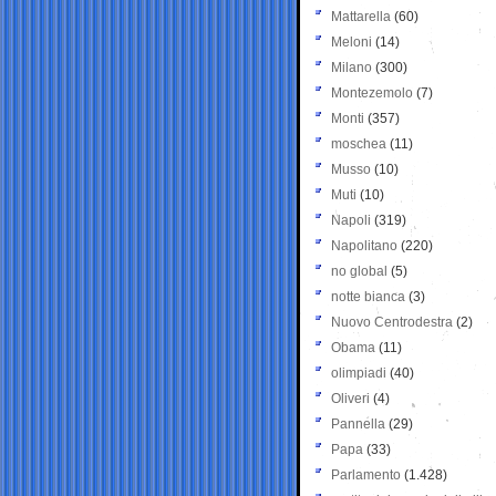
Mattarella
(60)
Meloni
(14)
Milano
(300)
Montezemolo
(7)
Monti
(357)
moschea
(11)
Musso
(10)
Muti
(10)
Napoli
(319)
Napolitano
(220)
no global
(5)
notte bianca
(3)
Nuovo Centrodestra
(2)
Obama
(11)
olimpiadi
(40)
Oliveri
(4)
Pannella
(29)
Papa
(33)
Parlamento
(1.428)