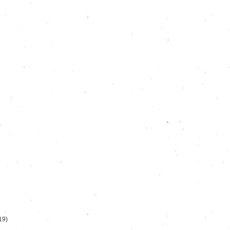
)
19)