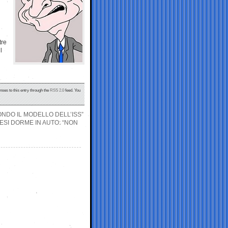
tre
l
nses to this entry through the
RSS 2.0
feed. You
ONDO IL MODELLO DELL’ISS”
ESI DORME IN AUTO: “NON