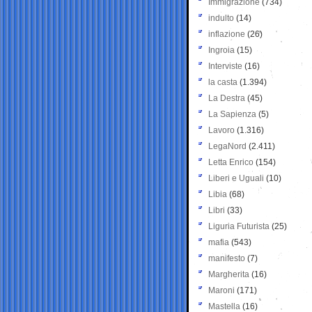
Immigrazione
(734)
indulto
(14)
inflazione
(26)
Ingroia
(15)
Interviste
(16)
la casta
(1.394)
La Destra
(45)
La Sapienza
(5)
Lavoro
(1.316)
LegaNord
(2.411)
Letta Enrico
(154)
Liberi e Uguali
(10)
Libia
(68)
Libri
(33)
Liguria Futurista
(25)
mafia
(543)
manifesto
(7)
Margherita
(16)
Maroni
(171)
Mastella
(16)