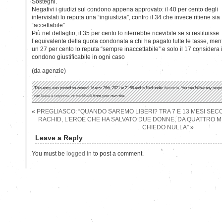
Sostegni.
Negativi i giudizi sul condono appena approvato: il 40 per cento degli
intervistati lo reputa una “ingiustizia”, contro il 34 che invece ritiene sia
“accettabile”.
Più nel dettaglio, il 35 per cento lo riterrebbe ricevibile se si restituisse
l’equivalente della quota condonata a chi ha pagato tutte le tasse, men
un 27 per cento lo reputa “sempre inaccettabile” e solo il 17 considera i
condono giustificabile in ogni caso
(da agenzie)
This entry was posted on venerdì, Marzo 26th, 2021 at 21:56 and is filed under
denuncia
. You can follow any respo
can
leave a response
, or
trackback
from your own site.
«
PREGLIASCO: “QUANDO SAREMO LIBERI? TRA 7 E 13 MESI SEC
RACHID, L’EROE CHE HA SALVATO DUE DONNE, DA QUATTRO M
CHIEDO NULLA”
»
Leave a Reply
You must be
logged in
to post a comment.