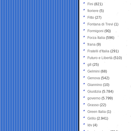
Fini
(821)
fioriere
(5)
Fitto
(27)
Fontana di Trevi
(1)
Formigoni
(90)
Forza Italia
(596)
frana
(9)
Fratelli d'Italia
(291)
Futuro e Libertà
(510)
g8
(25)
Gelmini
(68)
Genova
(542)
Giannino
(10)
Giustizia
(5.784)
governo
(5.799)
Grasso
(22)
Green Italia
(1)
Grillo
(2.941)
Idv
(4)