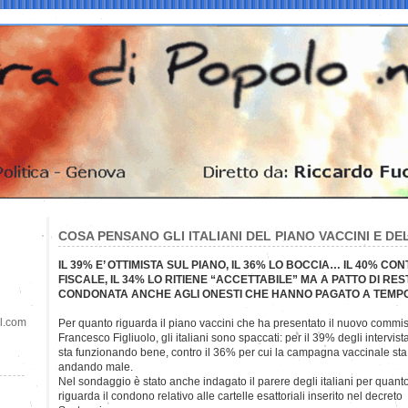
COSA PENSANO GLI ITALIANI DEL PIANO VACCINI E D
IL 39% E’ OTTIMISTA SUL PIANO, IL 36% LO BOCCIA… IL 40% C
FISCALE, IL 34% LO RITIENE “ACCETTABILE” MA A PATTO DI RE
CONDONATA ANCHE AGLI ONESTI CHE HANNO PAGATO A TEMP
il.com
Per quanto riguarda il piano vaccini che ha presentato il nuovo commiss
Francesco Figliuolo, gli italiani sono spaccati: per il 39% degli intervista
sta funzionando bene, contro il 36% per cui la campagna vaccinale sta
andando male.
Nel sondaggio è stato anche indagato il parere degli italiani per quant
riguarda il condono relativo alle cartelle esattoriali inserito nel decreto