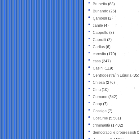
Brunetta
(83)
Burlando
(26)
Camogli
(2)
canile
(4)
Cappello
(8)
Caprotti
(2)
Caritas
(6)
carovita
(170)
casa
(247)
Casini
(119)
Centrodestra in Liguria
(35
Chiesa
(276)
Cina
(10)
Comune
(342)
Coop
(7)
Cossiga
(7)
Costume
(5.581)
criminalità
(1.402)
democratici e progressisti
(