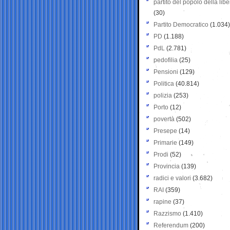
partito del popolo della libe
(30)
Partito Democratico
(1.034)
PD
(1.188)
PdL
(2.781)
pedofilia
(25)
Pensioni
(129)
Politica
(40.814)
polizia
(253)
Porto
(12)
povertà
(502)
Presepe
(14)
Primarie
(149)
Prodi
(52)
Provincia
(139)
radici e valori
(3.682)
RAI
(359)
rapine
(37)
Razzismo
(1.410)
Referendum
(200)