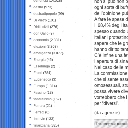
denuncia
(14.528)
non si può non p
ogni sorta di buf
destra
(573)
dell’opinione pu
destradipopolo
(99)
A fare le spese d
Di Pietro
(101)
Il 68,4% degli it
Diritti civili
(276)
spesso quando u
don Gallo
(9)
italiani protesti
economia
(2.331)
sapere che le gra
elezioni
(3.303)
hanno diritto tant
emergenza
(3.077)
C’è infine una f
Energia
(45)
l’apertura di sin
Esselunga
(2)
Nel caso delle m
La commissione d
Esteri
(784)
che si sente ass
Eugenetica
(3)
omosessuali, stra
Europa
(1.314)
possa vivere div
Fassino
(13)
vorrebbero che i 
federalismo
(167)
per “diversi”.
Ferrara
(21)
(da agenzie)
Ferretti
(6)
ferrovie
(133)
This entry was posted o
finanziaria
(325)