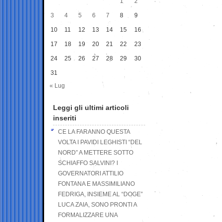
1
2
3
4
5
6
7
8
9
10
11
12
13
14
15
16
17
18
19
20
21
22
23
24
25
26
27
28
29
30
31
« Lug
Leggi gli ultimi articoli
inseriti
CE LA FARANNO QUESTA
VOLTA I PAVIDI LEGHISTI “DEL
NORD” A METTERE SOTTO
SCHIAFFO SALVINI? I
GOVERNATORI ATTILIO
FONTANA E MASSIMILIANO
FEDRIGA, INSIEME AL “DOGE”
LUCA ZAIA, SONO PRONTI A
FORMALIZZARE UNA