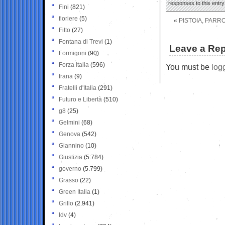
responses to this entr
Fini
(821)
fioriere
(5)
«
PISTOIA, PARR
Fitto
(27)
Fontana di Trevi
(1)
Leave a Rep
Formigoni
(90)
Forza Italia
(596)
You must be
log
frana
(9)
Fratelli d'Italia
(291)
Futuro e Libertà
(510)
g8
(25)
Gelmini
(68)
Genova
(542)
Giannino
(10)
Giustizia
(5.784)
governo
(5.799)
Grasso
(22)
Green Italia
(1)
Grillo
(2.941)
Idv
(4)