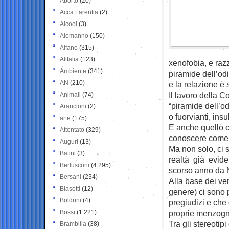
Aborto
(20)
Acca Larentia
(2)
Alcool
(3)
Alemanno
(150)
Alfano
(315)
Alitalia
(123)
xenofobia, e razz
Ambiente
(341)
piramide dell’odi
AN
(210)
e la relazione è 
Il lavoro della 
Animali
(74)
“piramide dell’od
Arancioni
(2)
o fuorvianti, ins
arte
(175)
E anche quello c
Attentato
(329)
conoscere come 
Auguri
(13)
Ma non solo, ci s
Batini
(3)
realtà già evide
Berlusconi
(4.295)
scorso anno da N
Bersani
(234)
Alla base dei ver
Biasotti
(12)
genere) ci sono p
Boldrini
(4)
pregiudizi e che 
Bossi
(1.221)
proprie menzogn
Tra gli stereotip
Brambilla
(38)