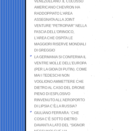
VENEZUELANO .IL COLOSSO
AMERICANO CHEVRON HA
RADDOPPIATO L’AREA
ASSEGNATA ALLA JOINT
VENTURE “PETROPIAR” NELLA
FASCIA DELL’ORINOCO,
L’AREA CHE OSPITA LE
MAGGIORI RISERVE MONDIALI
DI GREGGIO
LA GERMANIA SI CONFERMA IL
VENTRE MOLLE DELL’EUROPA
(PER LA GIOIA DI PUTIN). COME
MAI I TEDESCHI NON
VOGLIONO AMMETTERE CHE
DIETRO AL CASO DEL DRONE
PIENO DI ESPLOSIVO
RINVENUTO ALL’AEROPORTO
DI LIPSIA C’È LA RUSSIA?
GIULIANO FERRARA: ’CHE
COSA C’È SOTTO DIETRO
DAVANTI A LATO DEL “SIGNOR