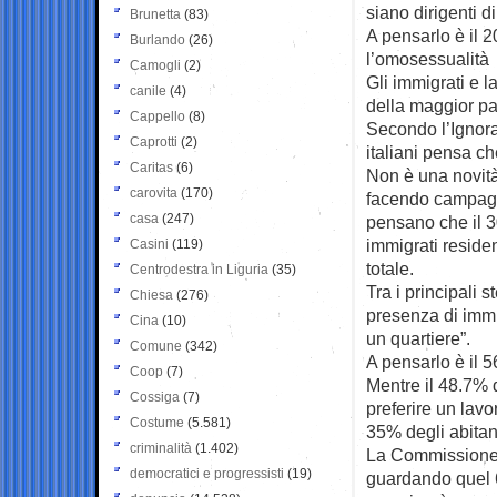
siano dirigenti d
Brunetta
(83)
A pensarlo è il 20
Burlando
(26)
l’omosessualità 
Camogli
(2)
Gli immigrati e l
canile
(4)
della maggior par
Cappello
(8)
Secondo l’Ignora
Caprotti
(2)
italiani pensa che
Caritas
(6)
Non è una novità 
carovita
(170)
facendo campagna
casa
(247)
pensano che il 30
immigrati reside
Casini
(119)
totale.
Centrodestra in Liguria
(35)
Tra i principali 
Chiesa
(276)
presenza di immi
Cina
(10)
un quartiere”.
Comune
(342)
A pensarlo è il 5
Coop
(7)
Mentre il 48.7% d
Cossiga
(7)
preferire un lavo
Costume
(5.581)
35% degli abitant
criminalità
(1.402)
La Commissione n
democratici e progressisti
(19)
guardando quel 65