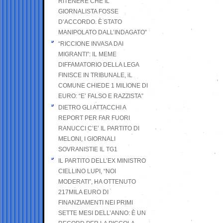
RITENERE CHE IL
GIORNALISTA FOSSE
D’ACCORDO. È STATO
MANIPOLATO DALL’INDAGATO”
“RICCIONE INVASA DAI
MIGRANTI”: IL MEME
DIFFAMATORIO DELLA LEGA
FINISCE IN TRIBUNALE, iL
COMUNE CHIEDE 1 MILIONE DI
EURO: “E’ FALSO E RAZZISTA”
DIETRO GLI ATTACCHI A
REPORT PER FAR FUORI
RANUCCI C’E’ IL PARTITO DI
MELONI, I GIORNALI
SOVRANISTIE IL TG1
IL PARTITO DELL’EX MINISTRO
CIELLINO LUPI, “NOI
MODERATI”, HA OTTENUTO
217MILA EURO DI
FINANZIAMENTI NEI PRIMI
SETTE MESI DELL’ANNO: È UN