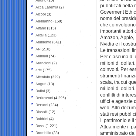
Aborto
(20)
pubblicati nella 
Acca Larentia
(2)
Goverment Ethic
Alcool
(3)
nome del preside
Alemanno
(150)
che coinvolgono 
Alfano
(315)
importanti attori
Alitalia
(123)
Amazon, Apple, M
Ambiente
(341)
Nvidia e il costr
AN
(210)
Le transazioni f
Per ciascuna di q
Animali
(74)
milioni di dollar
Arancioni
(2)
coinvolti. Per ese
arte
(175)
strumenti finanz
Attentato
(329)
scala, tra cui qu
Auguri
(13)
milioni di dollar
Batini
(3)
conflitti di inter
Berlusconi
(4.295)
uffici e agenzie 
Bersani
(234)
web. Altri docume
Biasotti
(12)
stati resi pubblic
Boldrini
(4)
Il patrimonio e il 
Bossi
(1.221)
Attualmente il pa
amministrato da su
Brambilla
(38)