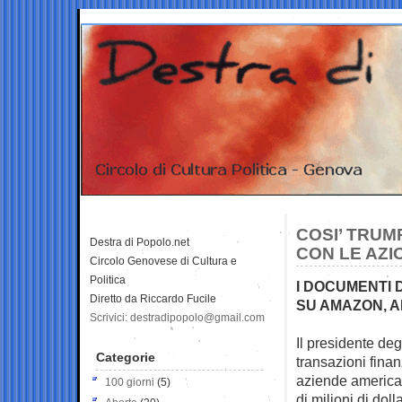
COSI’ TRUM
Destra di Popolo.net
CON LE AZI
Circolo Genovese di Cultura e
Politica
I DOCUMENTI 
Diretto da Riccardo Fucile
SU AMAZON, A
Scrivici: destradipopolo@gmail.com
Il presidente deg
Categorie
transazioni
finan
aziende american
100 giorni
(5)
di milioni di dol