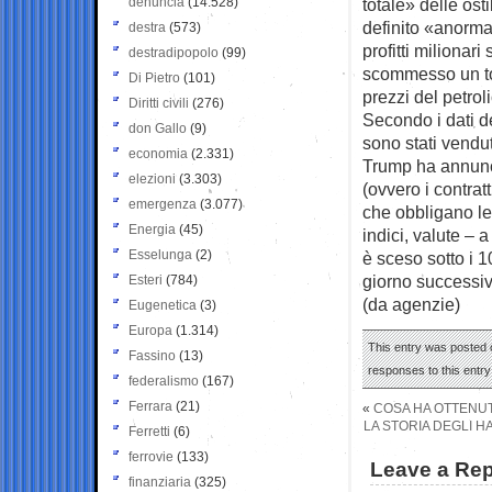
denuncia
(14.528)
totale» delle ost
definito «anormal
destra
(573)
profitti milionar
destradipopolo
(99)
scommesso un tota
Di Pietro
(101)
prezzi del petrol
Diritti civili
(276)
Secondo i dati 
don Gallo
(9)
sono stati vendut
economia
(2.331)
Trump ha annunci
elezioni
(3.303)
(ovvero i contrat
emergenza
(3.077)
che obbligano le 
Energia
(45)
indici, valute – 
Esselunga
(2)
è sceso sotto i 10
giorno successiv
Esteri
(784)
(da agenzie)
Eugenetica
(3)
Europa
(1.314)
This entry was posted o
Fassino
(13)
responses to this entr
federalismo
(167)
Ferrara
(21)
«
COSA HA OTTENUT
LA STORIA DEGLI 
Ferretti
(6)
ferrovie
(133)
Leave a Rep
finanziaria
(325)