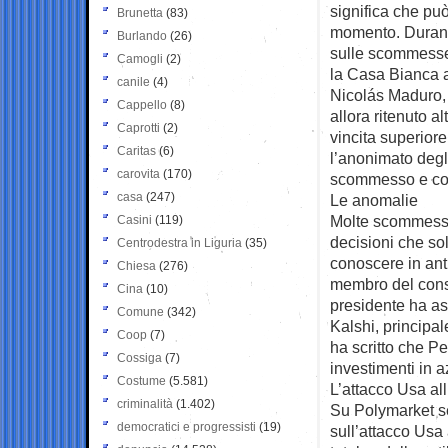
significa che può
Brunetta
(83)
momento. Durant
Burlando
(26)
sulle scommesse 
Camogli
(2)
la Casa Bianca a
canile
(4)
Nicolás Maduro, 
Cappello
(8)
allora ritenuto 
Caprotti
(2)
vincita superiore
Caritas
(6)
l’anonimato degli
carovita
(170)
scommesso e con
casa
(247)
Le anomalie
Molte scommesse 
Casini
(119)
decisioni che sol
Centrodestra in Liguria
(35)
conoscere in ant
Chiesa
(276)
membro del consig
Cina
(10)
presidente ha as
Comune
(342)
Kalshi, principa
Coop
(7)
ha scritto che Pe
Cossiga
(7)
investimenti in a
Costume
(5.581)
L’attacco Usa all
criminalità
(1.402)
Su Polymarket se
democratici e progressisti
(19)
sull’attacco Usa 