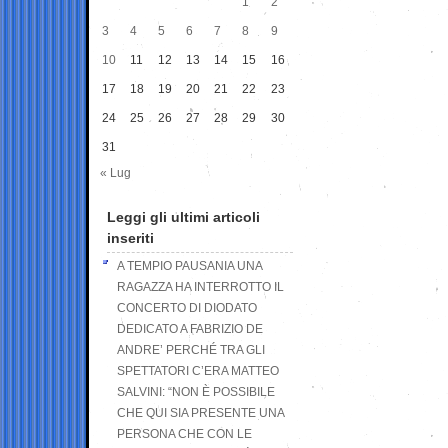
1
2
3
4
5
6
7
8
9
10
11
12
13
14
15
16
17
18
19
20
21
22
23
24
25
26
27
28
29
30
31
« Lug
Leggi gli ultimi articoli
inseriti
A TEMPIO PAUSANIA UNA
RAGAZZA HA INTERROTTO IL
CONCERTO DI DIODATO
DEDICATO A FABRIZIO DE
ANDRE’ PERCHÉ TRA GLI
SPETTATORI C’ERA MATTEO
SALVINI: “NON È POSSIBILE
CHE QUI SIA PRESENTE UNA
PERSONA CHE CON LE