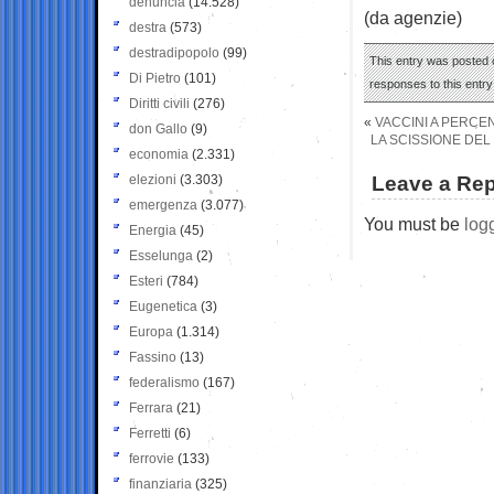
denuncia
(14.528)
(da agenzie)
destra
(573)
destradipopolo
(99)
This entry was posted 
Di Pietro
(101)
responses to this entr
Diritti civili
(276)
«
VACCINI A PERCEN
don Gallo
(9)
LA SCISSIONE DEL
economia
(2.331)
elezioni
(3.303)
Leave a Rep
emergenza
(3.077)
You must be
log
Energia
(45)
Esselunga
(2)
Esteri
(784)
Eugenetica
(3)
Europa
(1.314)
Fassino
(13)
federalismo
(167)
Ferrara
(21)
Ferretti
(6)
ferrovie
(133)
finanziaria
(325)