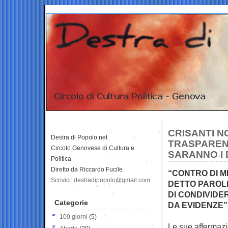
CRISANTI N
Destra di Popolo.net
TRASPARENZ
Circolo Genovese di Cultura e
SARANNO I 
Politica
Diretto da Riccardo Fucile
“CONTRO DI M
Scrivici: destradipopolo@gmail.com
DETTO PAROLE
DI CONDIVIDE
Categorie
DA EVIDENZE”
100 giorni
(5)
Le sue affermazi