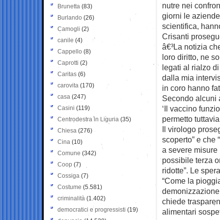
nutre nei confron
Brunetta
(83)
giorni le aziende
Burlando
(26)
scientifica, hann
Camogli
(2)
Crisanti prosegu
canile
(4)
â€³La notizia che
Cappello
(8)
loro diritto, ne s
Caprotti
(2)
legati al rialzo 
Caritas
(6)
dalla mia intervi
carovita
(170)
in coro hanno fat
casa
(247)
Secondo alcuni a
‘Il vaccino funzi
Casini
(119)
permetto tuttavia
Centrodestra in Liguria
(35)
Il virologo pros
Chiesa
(276)
scoperto” e che “
Cina
(10)
a severe misure 
Comune
(342)
possibile terza 
Coop
(7)
ridotte”. Le spe
Cossiga
(7)
“Come la pioggia
Costume
(5.581)
demonizzazione d
criminalità
(1.402)
chiede trasparen
democratici e progressisti
(19)
alimentari sospet