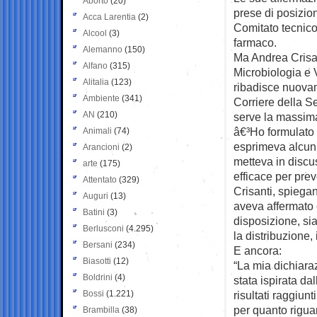
Aborto
(20)
prese di posizioni
Acca Larentia
(2)
Comitato tecnico 
Alcool
(3)
farmaco.
Alemanno
(150)
Ma Andrea Crisant
Alfano
(315)
Microbiologia e 
Alitalia
(123)
ribadisce nuovame
Ambiente
(341)
Corriere della S
AN
(210)
serve la massima
â€³Ho formulato
Animali
(74)
esprimeva alcun 
Arancioni
(2)
metteva in discu
arte
(175)
efficace per prev
Attentato
(329)
Crisanti, spiegan
Auguri
(13)
aveva affermato 
Batini
(3)
disposizione, si
Berlusconi
(4.295)
la distribuzione, 
Bersani
(234)
E ancora:
Biasotti
(12)
“La mia dichiaraz
Boldrini
(4)
stata ispirata da
Bossi
(1.221)
risultati raggiu
per quanto riguar
Brambilla
(38)