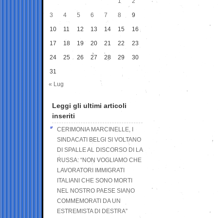
1
2
3
4
5
6
7
8
9
10
11
12
13
14
15
16
17
18
19
20
21
22
23
24
25
26
27
28
29
30
31
« Lug
Leggi gli ultimi articoli
inseriti
CERIMONIA MARCINELLE, I
SINDACATI BELGI SI VOLTANO
DI SPALLE AL DISCORSO DI LA
RUSSA: “NON VOGLIAMO CHE
LAVORATORI IMMIGRATI
ITALIANI CHE SONO MORTI
NEL NOSTRO PAESE SIANO
COMMEMORATI DA UN
ESTREMISTA DI DESTRA”