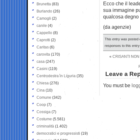
Ecco che il leade
Brunetta
(83)
sua immagine pub
Burlando
(26)
qualcosa degno 
Camogli
(2)
canile
(4)
(da agenzie)
Cappello
(8)
This entry was posted 
Caprotti
(2)
responses to this entr
Caritas
(6)
carovita
(170)
«
CRISANTI NON 
casa
(247)
Casini
(119)
Leave a Rep
Centrodestra in Liguria
(35)
Chiesa
(276)
You must be
log
Cina
(10)
Comune
(342)
Coop
(7)
Cossiga
(7)
Costume
(5.581)
criminalità
(1.402)
democratici e progressisti
(19)