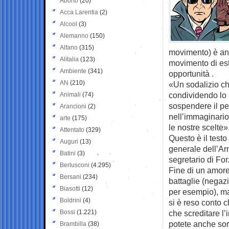
Aborto
(20)
Acca Larentia
(2)
Alcool
(3)
Alemanno
(150)
Alfano
(315)
movimento) è and
Alitalia
(123)
movimento di est
Ambiente
(341)
opportunità .
AN
(210)
«Un sodalizio ch
condividendo lo s
Animali
(74)
sospendere il per
Arancioni
(2)
nell’immaginario
arte
(175)
le nostre scelte»
Attentato
(329)
Questo è il testo
Auguri
(13)
generale dell’Arm
Batini
(3)
segretario di Fo
Berlusconi
(4.295)
Fine di un amore
Bersani
(234)
battaglie (negazi
Biasotti
(12)
per esempio), ma 
Boldrini
(4)
si è reso conto 
Bossi
(1.221)
che screditare l’
potete anche sorr
Brambilla
(38)