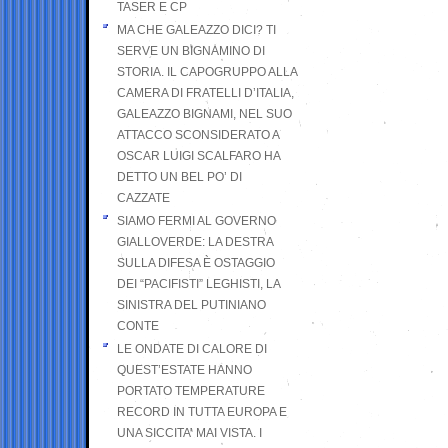
TASER E CP
MA CHE GALEAZZO DICI? TI
SERVE UN BIGNAMINO DI
STORIA. IL CAPOGRUPPO ALLA
CAMERA DI FRATELLI D’ITALIA,
GALEAZZO BIGNAMI, NEL SUO
ATTACCO SCONSIDERATO A
OSCAR LUIGI SCALFARO HA
DETTO UN BEL PO’ DI
CAZZATE
SIAMO FERMI AL GOVERNO
GIALLOVERDE: LA DESTRA
SULLA DIFESA È OSTAGGIO
DEI “PACIFISTI” LEGHISTI, LA
SINISTRA DEL PUTINIANO
CONTE
LE ONDATE DI CALORE DI
QUEST’ESTATE HANNO
PORTATO TEMPERATURE
RECORD IN TUTTA EUROPA E
UNA SICCITA’ MAI VISTA. I