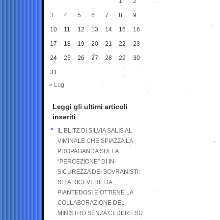
1
2
3
4
5
6
7
8
9
10
11
12
13
14
15
16
17
18
19
20
21
22
23
24
25
26
27
28
29
30
31
« Lug
Leggi gli ultimi articoli
inseriti
IL BLITZ DI SILVIA SALIS AL
VIMINALE CHE SPIAZZA LA
PROPAGANDA SULLA
“PERCEZIONE” DI IN-
SICUREZZA DEI SOVRANISTI:
SI FA RICEVERE DA
PIANTEDOSI E OTTIENE LA
COLLABORAZIONE DEL
MINISTRO SENZA CEDERE SU