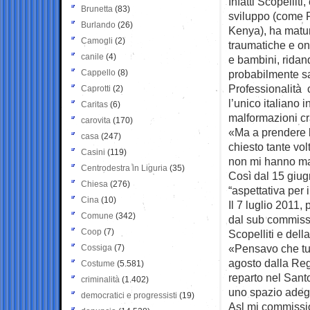
Infatti Scopellit
Brunetta
(83)
sviluppo (come 
Burlando
(26)
Kenya), ha matur
Camogli
(2)
traumatiche e on
canile
(4)
e bambini, ridand
Cappello
(8)
probabilmente sar
Professionalità c
Caprotti
(2)
l’unico italiano
Caritas
(6)
malformazioni cra
carovita
(170)
«Ma a prendere lo
casa
(247)
chiesto tante vo
Casini
(119)
non mi hanno ma
Centrodestra in Liguria
(35)
Così dal 15 giug
Chiesa
(276)
“aspettativa per i
Cina
(10)
Il 7 luglio 2011,
Comune
(342)
dal sub commissa
Coop
(7)
Scopelliti e del
«Pensavo che tut
Cossiga
(7)
agosto dalla Reg
Costume
(5.581)
reparto nel Santo
criminalità
(1.402)
uno spazio adegua
democratici e progressisti
(19)
Asl mi commissio