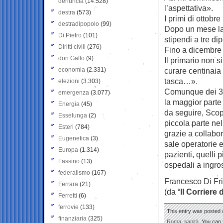
denuncia
(14.528)
l’aspettativa».
destra
(573)
I primi di ottobr
destradipopolo
(99)
Dopo un mese la 
Di Pietro
(101)
stipendi a tre di
Diritti civili
(276)
Fino a dicembre 
don Gallo
(9)
Il primario non s
economia
(2.331)
curare centinaia
tasca…».
elezioni
(3.303)
Comunque dei 350 
emergenza
(3.077)
la maggior parte 
Energia
(45)
da seguire, Scop
Esselunga
(2)
piccola parte ne
Esteri
(784)
grazie a collabo
Eugenetica
(3)
sale operatorie 
Europa
(1.314)
pazienti, quelli pi
Fassino
(13)
ospedali a ingro
federalismo
(167)
Francesco Di Fr
Ferrara
(21)
(da “
Il Corriere 
Ferretti
(6)
ferrovie
(133)
This entry was posted 
finanziaria
(325)
Roma
,
sanità
. You can 