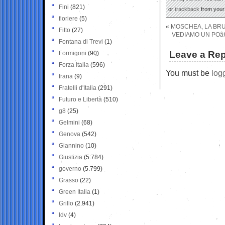
Fini
(821)
or
trackback
from your 
fioriere
(5)
«
MOSCHEA, LA BRU
Fitto
(27)
VEDIAMO UN POâ€
Fontana di Trevi
(1)
Leave a Rep
Formigoni
(90)
Forza Italia
(596)
You must be
log
frana
(9)
Fratelli d'Italia
(291)
Futuro e Libertà
(510)
g8
(25)
Gelmini
(68)
Genova
(542)
Giannino
(10)
Giustizia
(5.784)
governo
(5.799)
Grasso
(22)
Green Italia
(1)
Grillo
(2.941)
Idv
(4)