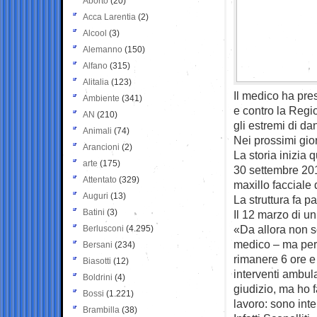
Aborto
(20)
Acca Larentia
(2)
Alcool
(3)
Alemanno
(150)
Alfano
(315)
Alitalia
(123)
Il medico ha pre
Ambiente
(341)
e contro la Regio
AN
(210)
gli estremi di da
Animali
(74)
Nei prossimi gior
Arancioni
(2)
La storia inizia q
arte
(175)
30 settembre 2010
Attentato
(329)
maxillo facciale d
Auguri
(13)
La struttura fa p
Batini
(3)
Il 12 marzo di un
«Da allora non so
Berlusconi
(4.295)
medico – ma per o
Bersani
(234)
rimanere 6 ore e 
Biasotti
(12)
interventi ambul
Boldrini
(4)
giudizio, ma ho 
Bossi
(1.221)
lavoro: sono int
Brambilla
(38)