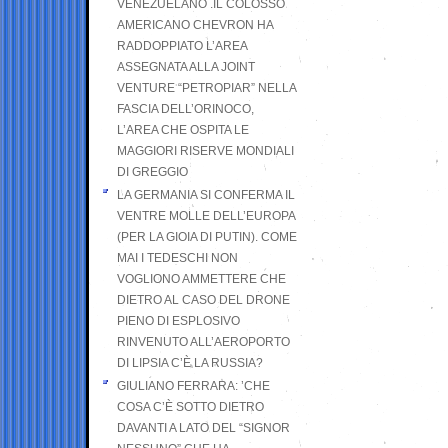
VENEZUELANO .IL COLOSSO
AMERICANO CHEVRON HA
RADDOPPIATO L’AREA
ASSEGNATA ALLA JOINT
VENTURE “PETROPIAR” NELLA
FASCIA DELL’ORINOCO,
L’AREA CHE OSPITA LE
MAGGIORI RISERVE MONDIALI
DI GREGGIO
LA GERMANIA SI CONFERMA IL
VENTRE MOLLE DELL’EUROPA
(PER LA GIOIA DI PUTIN). COME
MAI I TEDESCHI NON
VOGLIONO AMMETTERE CHE
DIETRO AL CASO DEL DRONE
PIENO DI ESPLOSIVO
RINVENUTO ALL’AEROPORTO
DI LIPSIA C’È LA RUSSIA?
GIULIANO FERRARA: ’CHE
COSA C’È SOTTO DIETRO
DAVANTI A LATO DEL “SIGNOR