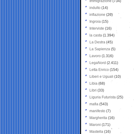
Immigrazione
(734)
indulto
(14)
inflazione
(26)
Ingroia
(15)
Interviste
(16)
la casta
(1.394)
La Destra
(45)
La Sapienza
(5)
Lavoro
(1.316)
LegaNord
(2.411)
Letta Enrico
(154)
Liberi e Uguali
(10)
Libia
(68)
Libri
(33)
Liguria Futurista
(25)
mafia
(543)
manifesto
(7)
Margherita
(16)
Maroni
(171)
Mastella
(16)