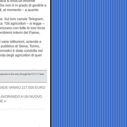
atica si invia un’enorme
 che non è in grado di gestirle e
ati, al momento – a quanto
ne. Sul loro canale Telegram,
 “Gli agricoltori – si legge –
rizzano con tutte le loro forze
problemi interni del Paese,
i varie istituzioni, aziende e
pubblico di Siena, Torino,
ormatici è stata condotta nei
sta degli agricoltori di quel
esponses to this entry through the
RSS 2.0
feed.
TANDE VANNO 227.000 EURO
O LAVORANDO A UN NUOVO
HE
»