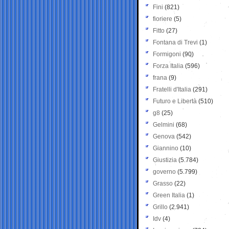
Fini
(821)
fioriere
(5)
Fitto
(27)
Fontana di Trevi
(1)
Formigoni
(90)
Forza Italia
(596)
frana
(9)
Fratelli d'Italia
(291)
Futuro e Libertà
(510)
g8
(25)
Gelmini
(68)
Genova
(542)
Giannino
(10)
Giustizia
(5.784)
governo
(5.799)
Grasso
(22)
Green Italia
(1)
Grillo
(2.941)
Idv
(4)