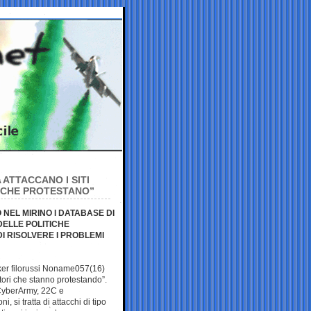
ATTACCANO I SITI
I CHE PROTESTANO”
 NEL MIRINO I DATABASE DI
DELLE POLITICHE
I RISOLVERE I PROBLEMI
ker filorussi Noname057(16)
oltori che stanno protestando”.
 CyberArmy, 22C e
 si tratta di attacchi di tipo