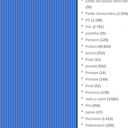
partito del popolo della libe
(30)
Partito Democratico
(1.034)
PD
(1.188)
PdL
(2.781)
pedofilia
(25)
Pensioni
(129)
Politica
(40.833)
polizia
(253)
Porto
(12)
povertà
(502)
Presepe
(14)
Primarie
(149)
Prodi
(52)
Provincia
(139)
radici e valori
(3.682)
RAI
(359)
rapine
(37)
Razzismo
(1.410)
Referendum
(200)