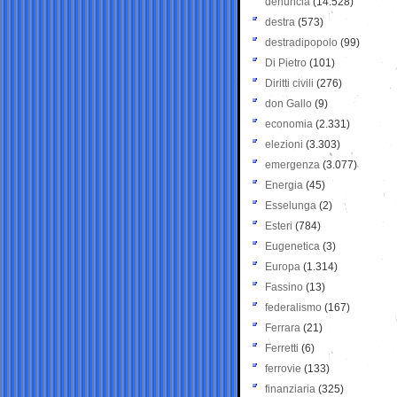
denuncia
(14.528)
destra
(573)
destradipopolo
(99)
Di Pietro
(101)
Diritti civili
(276)
don Gallo
(9)
economia
(2.331)
elezioni
(3.303)
emergenza
(3.077)
Energia
(45)
Esselunga
(2)
Esteri
(784)
Eugenetica
(3)
Europa
(1.314)
Fassino
(13)
federalismo
(167)
Ferrara
(21)
Ferretti
(6)
ferrovie
(133)
finanziaria
(325)