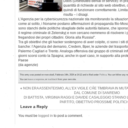
Ddos (Distributed denial of service): in pr
quantità di richieste al sito web obiettivo,
quindi di funzionare correttamente. Limit
risulta – i disagi.
L’Agenzia per la cybersicurezza nazionale sta monitorando la situazio
come al solito, i Noname postano affermazioni di propaganda filo-Mosca.
sono stanchi delle politiche sbagliate delle autorità italiane, che sponso
il regime criminale di Zelenskyj e non cercano nemmeno di risolvere i 
fregandosi dei propri cittadini. Gloria alla Russia!”.
Tra gli obiettivi che gli hacker sostengono di aver colpito, ci sono i siti d
banche: l’Agenzia del demanio, Credem, Bper, le aziende del trasporto 
Palermo Cagliari e Trento. Analoga offensiva dal gruppo di criminali inf
giorni scorsi conto la Spagna; anche in quel caso, in supporto alla prote
Paese
(da agenzie)
This entry was posted on mercoledì, Febbraio 14th, 2024 at 14:12 and is filed under
Politica
. You can follow any r
You can
leave a response
, or
trackback
from your own site.
«
NON ERA ASSENTEISMO, ALL’EX VIGILE CHE TIMBRAVA IN MU
DAL COMUNE DI SANREMO
DI BATTISTA, VIRGINIA RAGGI E DAVIDE CASALEGGIO STANN
PARTITO, OBIETTIVO PROSSIME POLITIC
Leave a Reply
You must be
logged in
to post a comment.