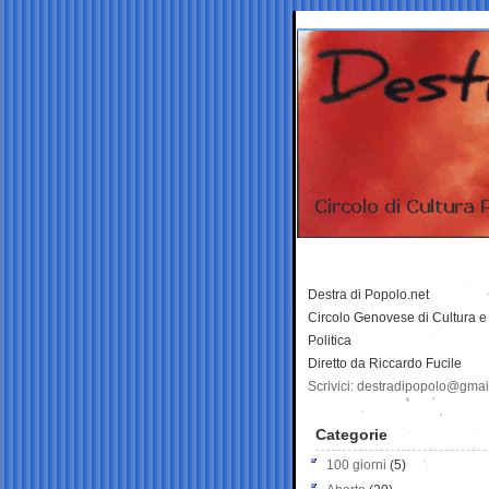
Destra di Popolo.net
Circolo Genovese di Cultura e
Politica
Diretto da Riccardo Fucile
Scrivici: destradipopolo@gma
Categorie
100 giorni
(5)