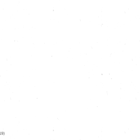
)
19)