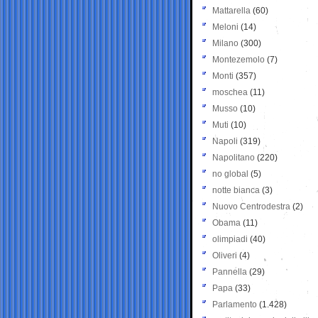
Mattarella
(60)
Meloni
(14)
Milano
(300)
Montezemolo
(7)
Monti
(357)
moschea
(11)
Musso
(10)
Muti
(10)
Napoli
(319)
Napolitano
(220)
no global
(5)
notte bianca
(3)
Nuovo Centrodestra
(2)
Obama
(11)
olimpiadi
(40)
Oliveri
(4)
Pannella
(29)
Papa
(33)
Parlamento
(1.428)