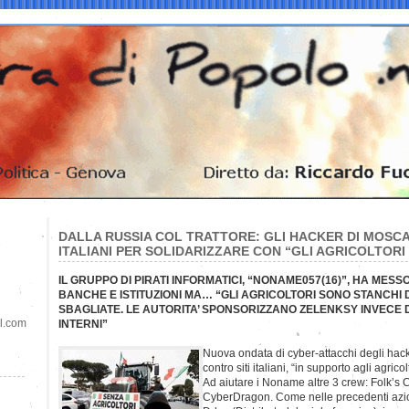
DALLA RUSSIA COL TRATTORE: GLI HACKER DI MOSCA 
ITALIANI PER SOLIDARIZZARE CON “GLI AGRICOLTOR
IL GRUPPO DI PIRATI INFORMATICI, “NONAME057(16)”, HA MESSO
BANCHE E ISTITUZIONI MA… “GLI AGRICOLTORI SONO STANCHI 
SBAGLIATE. LE AUTORITA’ SPONSORIZZANO ZELENKSY INVECE D
il.com
INTERNI”
Nuova ondata di cyber-attacchi degli hac
contro siti italiani, “in supporto agli agric
Ad aiutare i Noname altre 3 crew: Folk’s
CyberDragon. Come nelle precedenti azioni,