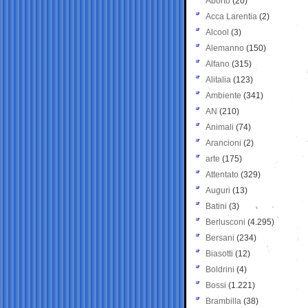
Aborto
(20)
Acca Larentia
(2)
Alcool
(3)
Alemanno
(150)
Alfano
(315)
Alitalia
(123)
Ambiente
(341)
AN
(210)
Animali
(74)
Arancioni
(2)
arte
(175)
Attentato
(329)
Auguri
(13)
Batini
(3)
Berlusconi
(4.295)
Bersani
(234)
Biasotti
(12)
Boldrini
(4)
Bossi
(1.221)
Brambilla
(38)