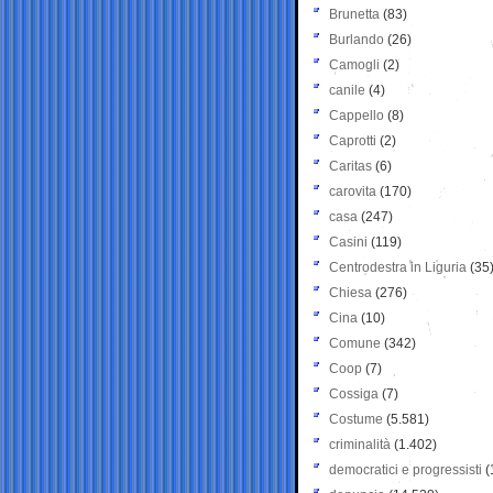
Brunetta
(83)
Burlando
(26)
Camogli
(2)
canile
(4)
Cappello
(8)
Caprotti
(2)
Caritas
(6)
carovita
(170)
casa
(247)
Casini
(119)
Centrodestra in Liguria
(35
Chiesa
(276)
Cina
(10)
Comune
(342)
Coop
(7)
Cossiga
(7)
Costume
(5.581)
criminalità
(1.402)
democratici e progressisti
(