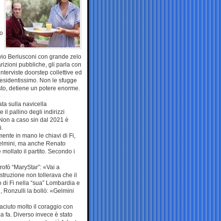
to
ilvio Berlusconi con grande zelo
izioni pubbliche, gli parla con
nterviste doorstep collettive ed
residentissimo. Non le sfugge
sto, detiene un potere enorme.
ta sulla navicella
l pallino degli indirizzi
i. Non a caso sin dal 2021 è
i.
ente in mano le chiavi di Fi,
Gelmini, ma anche Renato
mollato il partito. Secondo i
trofò “MaryStar”: «Vai a
Istruzione non tollerava che il
 di Fi nella “sua” Lombardia e
, Ronzulli la bollò: «Gelmini
ciuto molto il coraggio con
a fa. Diverso invece è stato