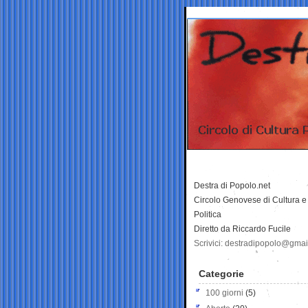
Destra di Popolo.net
Circolo Genovese di Cultura e
Politica
Diretto da Riccardo Fucile
Scrivici: destradipopolo@gma
Categorie
100 giorni
(5)