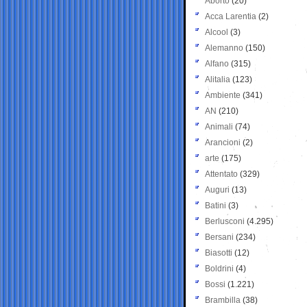
Aborto
(20)
Acca Larentia
(2)
Alcool
(3)
Alemanno
(150)
Alfano
(315)
Alitalia
(123)
Ambiente
(341)
AN
(210)
Animali
(74)
Arancioni
(2)
arte
(175)
Attentato
(329)
Auguri
(13)
Batini
(3)
Berlusconi
(4.295)
Bersani
(234)
Biasotti
(12)
Boldrini
(4)
Bossi
(1.221)
Brambilla
(38)