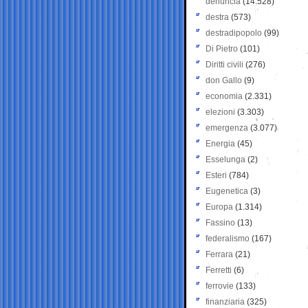
denuncia
(14.528)
destra
(573)
destradipopolo
(99)
Di Pietro
(101)
Diritti civili
(276)
don Gallo
(9)
economia
(2.331)
elezioni
(3.303)
emergenza
(3.077)
Energia
(45)
Esselunga
(2)
Esteri
(784)
Eugenetica
(3)
Europa
(1.314)
Fassino
(13)
federalismo
(167)
Ferrara
(21)
Ferretti
(6)
ferrovie
(133)
finanziaria
(325)