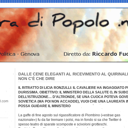
DALLE CENE ELEGANTI AL RICEVIMENTO AL QUIRINALE
NON C’È CHE DIRE
IL RITRATTO DI LICIA RONZULLI: IL CAVALIERE HA INGAGGIATO 
DURISSIMA. OBIETTIVO: IL MINISTERO DELLA SALUTE O, IN SUB
DELL’ISTRUZIONE… D’ALTRONDE, SE UNA CUOCA POTEVA GOV
il.com
SOVIETICA (MA POI NON ACCADDE), VUOI CHE UNA LAUREATA I
POSSA GUIDARE IL MINISTERO
La gaffe di fine agosto sul rigassificatore di Piombino («estrae gas
nazionale») fu da far tremare i polsi, ma in fondo si sa che Twitter è
spesso teatro di sparate scomposte e scivoloni grotteschi.