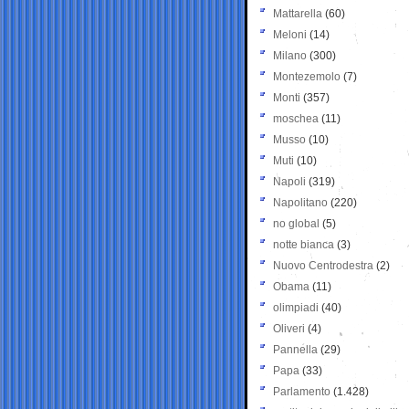
Mattarella
(60)
Meloni
(14)
Milano
(300)
Montezemolo
(7)
Monti
(357)
moschea
(11)
Musso
(10)
Muti
(10)
Napoli
(319)
Napolitano
(220)
no global
(5)
notte bianca
(3)
Nuovo Centrodestra
(2)
Obama
(11)
olimpiadi
(40)
Oliveri
(4)
Pannella
(29)
Papa
(33)
Parlamento
(1.428)