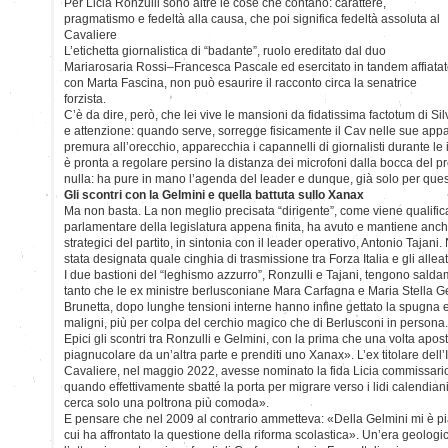
Per Licia Ronzulli sono altre le cose che contano: carattere,
pragmatismo e fedeltà alla causa, che poi significa fedeltà assoluta al
Cavaliere
L’etichetta giornalistica di “badante”, ruolo ereditato dal duo
Mariarosaria Rossi–Francesca Pascale ed esercitato in tandem affiata
con Marta Fascina, non può esaurire il racconto circa la senatrice
forzista.
C’è da dire, però, che lei vive le mansioni da fidatissima factotum di S
e attenzione: quando serve, sorregge fisicamente il Cav nelle sue appar
premura all’orecchio, apparecchia i capannelli di giornalisti durante le i
è pronta a regolare persino la distanza dei microfoni dalla bocca del p
nulla: ha pure in mano l’agenda del leader e dunque, già solo per que
Gli scontri con la Gelmini e quella battuta sullo Xanax
Ma non basta. La non meglio precisata “dirigente”, come viene qualifica
parlamentare della legislatura appena finita, ha avuto e mantiene anche i
strategici del partito, in sintonia con il leader operativo, Antonio Tajan
stata designata quale cinghia di trasmissione tra Forza Italia e gli alleat
I due bastioni del “leghismo azzurro”, Ronzulli e Tajani, tengono saldam
tanto che le ex ministre berlusconiane Mara Carfagna e Maria Stella 
Brunetta, dopo lunghe tensioni interne hanno infine gettato la spugna e 
maligni, più per colpa del cerchio magico che di Berlusconi in persona.
Epici gli scontri tra Ronzulli e Gelmini, con la prima che una volta apos
piagnucolare da un’altra parte e prenditi uno Xanax». L’ex titolare dell’
Cavaliere, nel maggio 2022, avesse nominato la fida Licia commissario
quando effettivamente sbatté la porta per migrare verso i lidi calendiani
cerca solo una poltrona più comoda».
E pensare che nel 2009 al contrario ammetteva: «Della Gelmini mi è pia
cui ha affrontato la questione della riforma scolastica». Un’era geologic