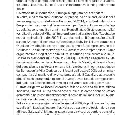
uguaglianza di genere e nella sottocommissione per i Diritti dell’Uomo.
celebre la foto in cui lei, nell’aula di Strasburgo, vota stringendo al seno
fasce.
Coinvolta nelle inchieste sul bunga bunga, ma poi archiviata
In verità, è da tanto che Berlusconi si preoccupa delle sorti della fedel
senza seggio, non rieletta alle Europee del 2014, e Roberto Maroni er
l’ex premier non mancò di fare pressioni perché le si trovasse un’ade
Dopotutto, sono quelli gli anni in cui Ronzulli aiutò Silvio persino nella tra
vendita di quote del Milan all’imprenditore thailandese Bee Taechaubol
esattamente alla fine del 2015, l’ex parlamentare tirò un sospiro di soll
sua posizione nell’inchiesta sul cosiddetto Ruby ter, il filone connesso 
Olgettine invitate alle «cene eleganti». Ronzulli ha sempre cercato di 
Berlusconi: dalle intercettazioni del Cavaliere con l’imprenditore Giamp
organizzativo e “logistico” della futura senatrice per le serate a Villa Ce
Lo stesso presidente di Fi diceva: «Lei è qui a farmi da segretaria». Ma
risultò registrata mentre, al telefono con Nicole Minetti, si dava da fare 
del bunga bunga ad Arcore e non più in Sardegna. In ogni caso, dappr
da Berlusconi a Villa Certosa per i festini dell’estate 2008, poi ammise
compagnia del marito e di aver soltanto aiutato il Cavaliere ad accogliere
giudici, sotto giuramento, raccontò invece la versione delle mere «cene
indagata per falsa testimonianza, ma poi venne appunto archiviata.
È stata dirigente all’Irccs Galeazzi di Milano e nel cda di Fiera Milano
Insomma, Ronzulli è una che sa cosa vuole e sa come ottenerlo. Veloce, 
gerarchie e ha preso definitivamente il posto della Rossi nel 2016, q
un delicato intervento chirurgico al cuore.
Tuttavia, si era resa già molto utile sin dal 2009, dopo il famoso incid
scagliata in faccia all’ex premier. Nel suo passato professionale da se
all’Irccs Galeazzi di Milano, una poltrona da vicepresidente e consigli