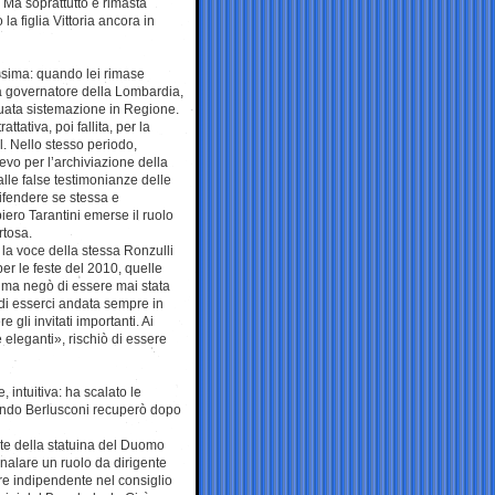
 Ma soprattutto è rimasta
 la figlia Vittoria ancora in
issima: quando lei rimase
a governatore della Lombardia,
guata sistemazione in Regione.
ttativa, poi fallita, per la
. Nello stesso periodo,
ievo per l’archiviazione della
alle false testimonianze delle
difendere se stessa e
iero Tarantini emerse il ruolo
rtosa.
 la voce della stessa Ronzulli
per le feste del 2010, quelle
ima negò di essere mai stata
 di esserci andata sempre in
 gli invitati importanti. Ai
 eleganti», rischiò di essere
intuitiva: ha scalato le
uando Berlusconi recuperò dopo
ente della statuina del Duomo
gnalare un ruolo da dirigente
ere indipendente nel consiglio