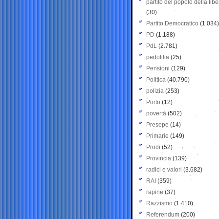
partito del popolo della libe
(30)
Partito Democratico
(1.034)
PD
(1.188)
PdL
(2.781)
pedofilia
(25)
Pensioni
(129)
Politica
(40.790)
polizia
(253)
Porto
(12)
povertà
(502)
Presepe
(14)
Primarie
(149)
Prodi
(52)
Provincia
(139)
radici e valori
(3.682)
RAI
(359)
rapine
(37)
Razzismo
(1.410)
Referendum
(200)