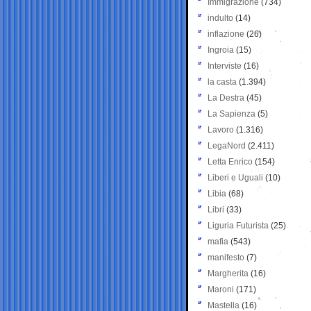
Immigrazione
(734)
indulto
(14)
inflazione
(26)
Ingroia
(15)
Interviste
(16)
la casta
(1.394)
La Destra
(45)
La Sapienza
(5)
Lavoro
(1.316)
LegaNord
(2.411)
Letta Enrico
(154)
Liberi e Uguali
(10)
Libia
(68)
Libri
(33)
Liguria Futurista
(25)
mafia
(543)
manifesto
(7)
Margherita
(16)
Maroni
(171)
Mastella
(16)