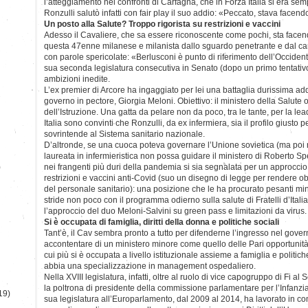
l’atteggiamento nei confronti di Carfagna, che in Forza Italia si era se
Ronzulli salutò infatti con fair play il suo addio: «Peccato, stava face
Un posto alla Salute? Troppo rigorista su restrizioni e vaccini
Adesso il Cavaliere, che sa essere riconoscente come pochi, sta facen
questa 47enne milanese e milanista dallo sguardo penetrante e dal carat
con parole spericolate: «Berlusconi è punto di riferimento dell’Occidente
sua seconda legislatura consecutiva in Senato (dopo un primo tentativo
ambizioni inedite.
L’ex premier di Arcore ha ingaggiato per lei una battaglia durissima addi
governo in pectore, Giorgia Meloni. Obiettivo: il ministero della Salute 
dell’Istruzione. Una gatta da pelare non da poco, tra le tante, per la lea
Italia sono convinti che Ronzulli, da ex infermiera, sia il profilo giusto 
sovrintende al Sistema sanitario nazionale.
D’altronde, se una cuoca poteva governare l’Unione sovietica (ma poi
laureata in infermieristica non possa guidare il ministero di Roberto 
)
nei frangenti più duri della pandemia si sia segnalata per un approccio
restrizioni e vaccini anti-Covid (suo un disegno di legge per rendere o
del personale sanitario): una posizione che le ha procurato pesanti mi
stride non poco con il programma odierno sulla salute di Fratelli d’Italia
l’approccio del duo Meloni-Salvini su green pass e limitazioni da virus.
Si è occupata di famiglia, diritti della donna e politiche sociali
Tant’è, il Cav sembra pronto a tutto per difenderne l’ingresso nel gover
accontentare di un ministero minore come quello delle Pari opportunità,
cui più si è occupata a livello istituzionale assieme a famiglia e politich
abbia una specializzazione in management ospedaliero.
Nella XVIII legislatura, infatti, oltre al ruolo di vice capogruppo di Fi al
la poltrona di presidente della commissione parlamentare per l’Infanzi
19)
sua legislatura all’Europarlamento, dal 2009 al 2014, ha lavorato in co