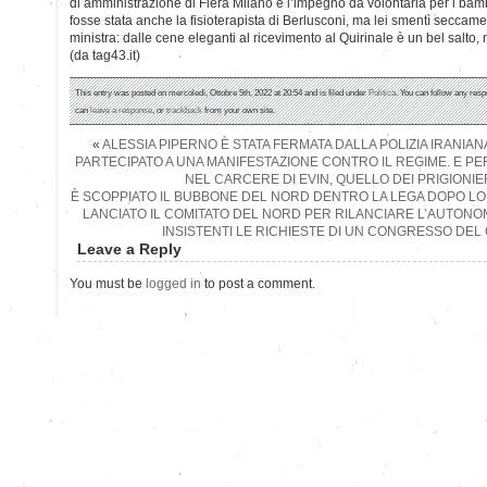
di amministrazione di Fiera Milano e l’impegno da volontaria per i ba
fosse stata anche la fisioterapista di Berlusconi, ma lei smentì seccame
ministra: dalle cene eleganti al ricevimento al Quirinale è un bel salto, 
(da tag43.it)
This entry was posted on mercoledì, Ottobre 5th, 2022 at 20:54 and is filed under
Politica
. You can follow any resp
can
leave a response
, or
trackback
from your own site.
«
ALESSIA PIPERNO È STATA FERMATA DALLA POLIZIA IRANIAN
PARTECIPATO A UNA MANIFESTAZIONE CONTRO IL REGIME. E PE
NEL CARCERE DI EVIN, QUELLO DEI PRIGIONIER
È SCOPPIATO IL BUBBONE DEL NORD DENTRO LA LEGA DOPO LO 
LANCIATO IL COMITATO DEL NORD PER RILANCIARE L’AUTONOM
INSISTENTI LE RICHIESTE DI UN CONGRESSO DE
Leave a Reply
You must be
logged in
to post a comment.