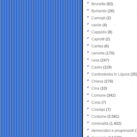
Brunetta
(83)
Burlando
(26)
Camogli
(2)
canile
(4)
Cappello
(8)
Caprotti
(2)
Caritas
(6)
carovita
(170)
casa
(247)
Casini
(119)
Centrodestra in Liguria
(35
Chiesa
(276)
Cina
(10)
Comune
(342)
Coop
(7)
Cossiga
(7)
Costume
(5.581)
criminalità
(1.402)
democratici e progressisti
(