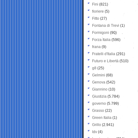
Fini
(821)
fioriere
(5)
Fitto
(27)
Fontana di Trevi
(1)
Formigoni
(90)
Forza Italia
(596)
frana
(9)
Fratelli d'Italia
(291)
Futuro e Libertà
(510)
g8
(25)
Gelmini
(68)
Genova
(542)
Giannino
(10)
Giustizia
(5.784)
governo
(5.799)
Grasso
(22)
Green Italia
(1)
Grillo
(2.941)
Idv
(4)