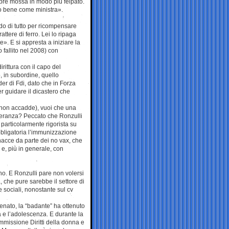
mpre mossa in modo più felpato.
ndo bene come ministra».
do di tutto per ricompensare
tere di ferro. Lei lo ripaga
». E si appresta a iniziare la
 fallito nel 2008) con
rittura con il capo del
o, in subordine, quello
der di Fdi, dato che in Forza
per guidare il dicastero che
 non accadde), vuoi che una
Speranza? Peccato che Ronzulli
 particolarmente rigorista su
bbligatoria l’immunizzazione
nacce da parte dei no vax, che
 e, più in generale, con
no. E Ronzulli pare non volersi
 che pure sarebbe il settore di
e sociali, nonostante sul cv
 Senato, la “badante” ha ottenuto
a e l’adolescenza. E durante la
mmissione Diritti della donna e