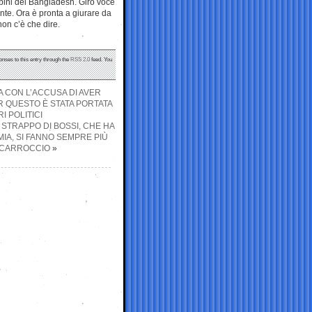
mbini del Bangladesh. Girò voce
nte. Ora è pronta a giurare da
non c’è che dire.
onses to this entry through the
RSS 2.0
feed. You
A CON L’ACCUSA DI AVER
R QUESTO È STATA PORTATA
I POLITICI
STRAPPO DI BOSSI, CHE HA
IA, SI FANNO SEMPRE PIÙ
L CARROCCIO
»