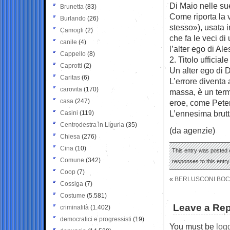
Di Maio nelle su
Brunetta
(83)
Come riporta la v
Burlando
(26)
stesso»), usata i
Camogli
(2)
che fa le veci di
canile
(4)
l’alter ego di Ale
Cappello
(8)
2. Titolo ufficia
Caprotti
(2)
Un alter ego di D
Caritas
(6)
L’errore diventa 
carovita
(170)
massa, è un termi
casa
(247)
eroe, come Pete
L’ennesima brutta
Casini
(119)
Centrodestra in Liguria
(35)
(da agenzie)
Chiesa
(276)
Cina
(10)
This entry was posted 
Comune
(342)
responses to this entr
Coop
(7)
«
BERLUSCONI BOCC
Cossiga
(7)
Costume
(5.581)
Leave a Rep
criminalità
(1.402)
democratici e progressisti
(19)
You must be
log