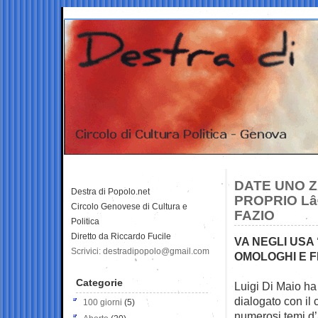
DATE UNO Z
Destra di Popolo.net
PROPRIO Lâ
Circolo Genovese di Cultura e
FAZIO
Politica
Diretto da Riccardo Fucile
VA NEGLI USA
Scrivici: destradipopolo@gmail.com
OMOLOGHI E F
Categorie
Luigi Di Maio ha
dialogato
con il
100 giorni
(5)
numerosi temi d’a