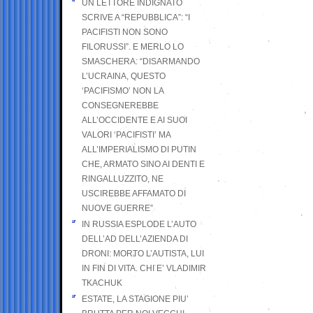
UN LETTORE INDIGNATO
SCRIVE A “REPUBBLICA”: “I
PACIFISTI NON SONO
FILORUSSI”. E MERLO LO
SMASCHERA: “DISARMANDO
L’UCRAINA, QUESTO
‘PACIFISMO’ NON LA
CONSEGNEREBBE
ALL’OCCIDENTE E AI SUOI
VALORI ‘PACIFISTI’ MA
ALL’IMPERIALISMO DI PUTIN
CHE, ARMATO SINO AI DENTI E
RINGALLUZZITO, NE
USCIREBBE AFFAMATO DI
NUOVE GUERRE”
IN RUSSIA ESPLODE L’AUTO
DELL’AD DELL’AZIENDA DI
DRONI: MORTO L’AUTISTA, LUI
IN FIN DI VITA. CHI E’ VLADIMIR
TKACHUK
ESTATE, LA STAGIONE PIU’