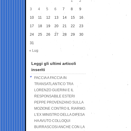
1
2
3
4
5
6
7
8
9
10
11
12
13
14
15
16
17
18
19
20
21
22
23
24
25
26
27
28
29
30
31
« Lug
Leggi gli ultimi articoli
inseriti
FACCIA A FACCIA IN
TRANSATLANTICO TRA
LORENZO GUERINI E IL
RESPONSABILE ESTERI
PEPPE PROVENZANO SULLA
MOZIONE CONTRO IL RIARMO.
L’EX MINISTRO DELLA DIFESA
HA AVUTO COLLOQUI
BURRASCOSI ANCHE CON LA