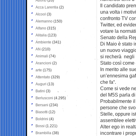
Aborto
(20)
Il candidato pre
Acca Larentia
(2)
una volta i motiv
Alcool
(3)
confronto TV con
Alemanno
(150)
Twitter, ed evide
Alfano
(315)
votare la normat
Alitalia
(123)
Senato della Re
Ambiente
(341)
Di Maio è stato i
AN
(210)
un nuovo viaggio
si recherà negli 
Animali
(74)
Stato così come 
Arancioni
(2)
In merito alle s
arte
(175)
un’ennesima gaff
Attentato
(329)
che fa“.
Auguri
(13)
Come si vede nel
Batini
(3)
del M5S parla di
Berlusconi
(4.295)
Probabilmente i
Bersani
(234)
persone che svolg
Biasotti
(12)
Stelle, oppure is
Boldrini
(4)
assemblee elettiv
Bossi
(1.221)
Alter ego in realt
incontrare i prop
Brambilla
(38)