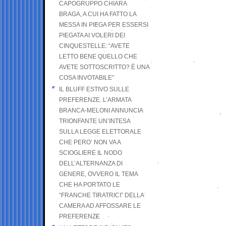
CAPOGRUPPO CHIARA
BRAGA, A CUI HA FATTO LA
MESSA IN PIEGA PER ESSERSI
PIEGATA AI VOLERI DEI
CINQUESTELLE: “AVETE
LETTO BENE QUELLO CHE
AVETE SOTTOSCRITTO? È UNA
COSA INVOTABILE”
IL BLUFF ESTIVO SULLE
PREFERENZE. L’ARMATA
BRANCA-MELONI ANNUNCIA
TRIONFANTE UN’INTESA
SULLA LEGGE ELETTORALE
CHE PERO’ NON VA A
SCIOGLIERE IL NODO
DELL’ALTERNANZA DI
GENERE, OVVERO IL TEMA
CHE HA PORTATO LE
“FRANCHE TIRATRICI” DELLA
CAMERA AD AFFOSSARE LE
PREFERENZE