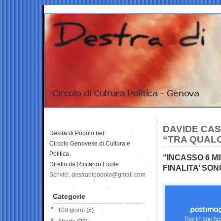
DAVIDE CAS
Destra di Popolo.net
“TRA QUALC
Circolo Genovese di Cultura e
Politica
“INCASSO 6 M
Diretto da Riccardo Fucile
FINALITA’ SO
Scrivici: destradipopolo@gmail.com
Categorie
100 giorni
(5)