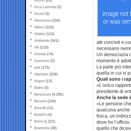
Aborto
(20)
Acca Larentia
(2)
Alcool
(3)
Alemanno
(150)
Alfano
(315)
Alitalia
(123)
Ambiente
(341)
atti concreti e c
AN
(210)
necessario nemm
Un democrazia di
Animali
(74)
momento è adotta
Arancioni
(2)
La parte più inte
arte
(175)
quella in cui si 
Attentato
(329)
Quali sono i ra
Auguri
(13)
«L’unico rapport
Batini
(3)
presidente di en
Berlusconi
(4.295)
Anche la sede è
Bersani
(234)
«Le persone che 
Biasotti
(12)
qualcuna anche 
Boldrini
(4)
fisica, un indir
Bossi
(1.221)
dove ho l’uffici
quello che dicev
Brambilla
(38)