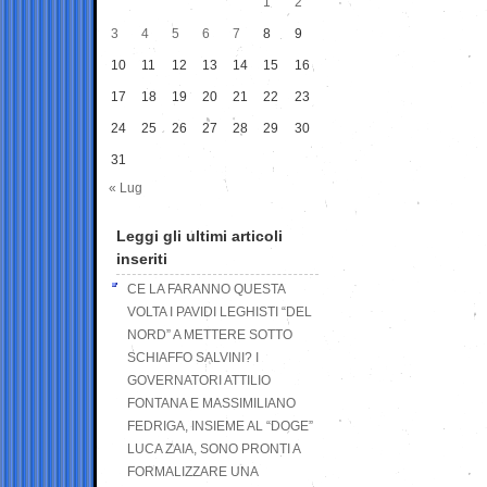
1
2
3
4
5
6
7
8
9
10
11
12
13
14
15
16
17
18
19
20
21
22
23
24
25
26
27
28
29
30
31
« Lug
Leggi gli ultimi articoli
inseriti
CE LA FARANNO QUESTA
VOLTA I PAVIDI LEGHISTI “DEL
NORD” A METTERE SOTTO
SCHIAFFO SALVINI? I
GOVERNATORI ATTILIO
FONTANA E MASSIMILIANO
FEDRIGA, INSIEME AL “DOGE”
LUCA ZAIA, SONO PRONTI A
FORMALIZZARE UNA