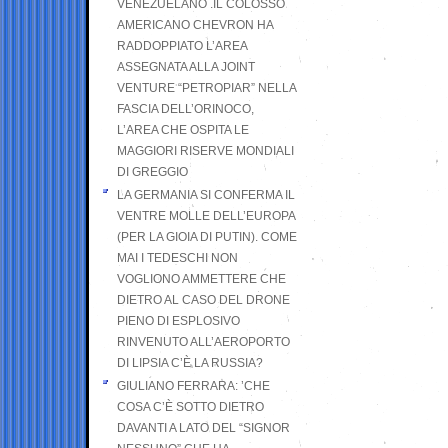
VENEZUELANO .IL COLOSSO
AMERICANO CHEVRON HA
RADDOPPIATO L’AREA
ASSEGNATA ALLA JOINT
VENTURE “PETROPIAR” NELLA
FASCIA DELL’ORINOCO,
L’AREA CHE OSPITA LE
MAGGIORI RISERVE MONDIALI
DI GREGGIO
LA GERMANIA SI CONFERMA IL
VENTRE MOLLE DELL’EUROPA
(PER LA GIOIA DI PUTIN). COME
MAI I TEDESCHI NON
VOGLIONO AMMETTERE CHE
DIETRO AL CASO DEL DRONE
PIENO DI ESPLOSIVO
RINVENUTO ALL’AEROPORTO
DI LIPSIA C’È LA RUSSIA?
GIULIANO FERRARA: ’CHE
COSA C’È SOTTO DIETRO
DAVANTI A LATO DEL “SIGNOR