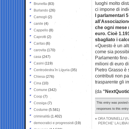
luoghi molto dist
Brunetta
(83)
ci impone di indi
Burlando
(26)
I parlamentari 
Camogli
(2)
all’Associazion
canile
(4)
che ogni mese 
Cappello
(8)
euro. Cioè 1.191
Caprotti
(2)
sbagliato i calc
Caritas
(6)
«Questo è un alt
carovita
(170)
come sia possibile
casa
(247)
Parlamento fino a
milioni di euro d
Casini
(119)
Pietro Grasso è 
Centrodestra in Liguria
(35)
contributi non p
Chiesa
(276)
trasparente gli im
Cina
(10)
Comune
(342)
(da
“NextQuoti
Coop
(7)
This entry was posted o
Cossiga
(7)
responses to this entr
Costume
(5.581)
criminalità
(1.402)
«
ORA TONINELLI V
democratici e progressisti
(19)
PERCHE’ LA LIBIA 