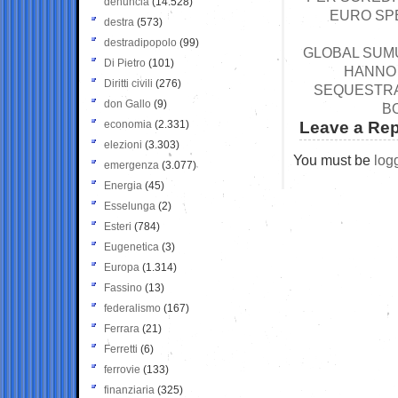
denuncia
(14.528)
EURO SPE
destra
(573)
destradipopolo
(99)
GLOBAL SUMU
Di Pietro
(101)
HANNO 
Diritti civili
(276)
SEQUESTRAT
don Gallo
(9)
BO
economia
(2.331)
Leave a Rep
elezioni
(3.303)
You must be
log
emergenza
(3.077)
Energia
(45)
Esselunga
(2)
Esteri
(784)
Eugenetica
(3)
Europa
(1.314)
Fassino
(13)
federalismo
(167)
Ferrara
(21)
Ferretti
(6)
ferrovie
(133)
finanziaria
(325)