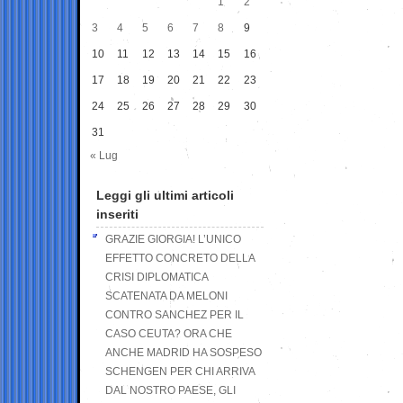
1
2
3
4
5
6
7
8
9
10
11
12
13
14
15
16
17
18
19
20
21
22
23
24
25
26
27
28
29
30
31
« Lug
Leggi gli ultimi articoli
inseriti
GRAZIE GIORGIA! L’UNICO
EFFETTO CONCRETO DELLA
CRISI DIPLOMATICA
SCATENATA DA MELONI
CONTRO SANCHEZ PER IL
CASO CEUTA? ORA CHE
ANCHE MADRID HA SOSPESO
SCHENGEN PER CHI ARRIVA
DAL NOSTRO PAESE, GLI