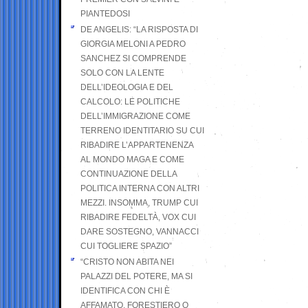
PIANTEDOSI
DE ANGELIS: “LA RISPOSTA DI
GIORGIA MELONI A PEDRO
SANCHEZ SI COMPRENDE
SOLO CON LA LENTE
DELL’IDEOLOGIA E DEL
CALCOLO: LE POLITICHE
DELL’IMMIGRAZIONE COME
TERRENO IDENTITARIO SU CUI
RIBADIRE L’APPARTENENZA
AL MONDO MAGA E COME
CONTINUAZIONE DELLA
POLITICA INTERNA CON ALTRI
MEZZI. INSOMMA, TRUMP CUI
RIBADIRE FEDELTÀ, VOX CUI
DARE SOSTEGNO, VANNACCI
CUI TOGLIERE SPAZIO”
“CRISTO NON ABITA NEI
PALAZZI DEL POTERE, MA SI
IDENTIFICA CON CHI È
AFFAMATO, FORESTIERO O