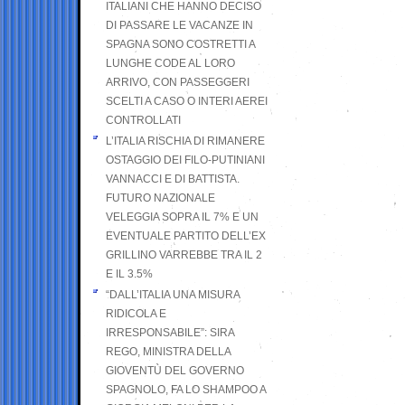
ITALIANI CHE HANNO DECISO
DI PASSARE LE VACANZE IN
SPAGNA SONO COSTRETTI A
LUNGHE CODE AL LORO
ARRIVO, CON PASSEGGERI
SCELTI A CASO O INTERI AEREI
CONTROLLATI
L’ITALIA RISCHIA DI RIMANERE
OSTAGGIO DEI FILO-PUTINIANI
VANNACCI E DI BATTISTA.
FUTURO NAZIONALE
VELEGGIA SOPRA IL 7% E UN
EVENTUALE PARTITO DELL’EX
GRILLINO VARREBBE TRA IL 2
E IL 3.5%
“DALL’ITALIA UNA MISURA
RIDICOLA E
IRRESPONSABILE”: SIRA
REGO, MINISTRA DELLA
GIOVENTÙ DEL GOVERNO
SPAGNOLO, FA LO SHAMPOO A