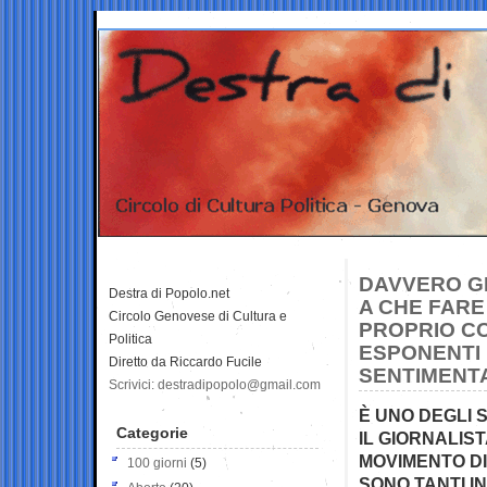
DAVVERO GI
Destra di Popolo.net
A CHE FAR
Circolo Genovese di Cultura e
PROPRIO CO
Politica
ESPONENTI 
Diretto da Riccardo Fucile
SENTIMENT
Scrivici: destradipopolo@gmail.com
È UNO DEGLI 
Categorie
IL GIORNALIST
MOVIMENTO DI
100 giorni
(5)
SONO TANTI IN