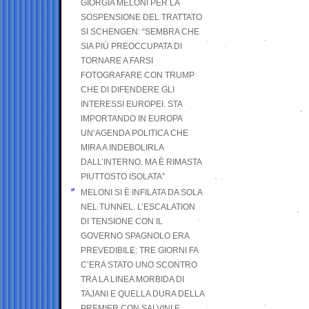
GIORGIA MELONI PER LA
SOSPENSIONE DEL TRATTATO
SI SCHENGEN: “SEMBRA CHE
SIA PIÙ PREOCCUPATA DI
TORNARE A FARSI
FOTOGRAFARE CON TRUMP
CHE DI DIFENDERE GLI
INTERESSI EUROPEI. STA
IMPORTANDO IN EUROPA
UN’AGENDA POLITICA CHE
MIRA A INDEBOLIRLA
DALL’INTERNO. MA È RIMASTA
PIUTTOSTO ISOLATA”
MELONI SI È INFILATA DA SOLA
NEL TUNNEL. L’ESCALATION
DI TENSIONE CON IL
GOVERNO SPAGNOLO ERA
PREVEDIBILE: TRE GIORNI FA
C’ERA STATO UNO SCONTRO
TRA LA LINEA MORBIDA DI
TAJANI E QUELLA DURA DELLA
PREMIER CON SALVINI E