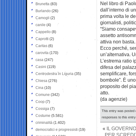
Nel libro di Paol
Brunetta
(83)
dall’interno di 
Burlando
(26)
prima volta le de
Camogli
(2)
giornalisti, politi
canile
(4)
“Siamo consapevo
Cappello
(8)
assetto antisommo
Caprotti
(2)
attiva non basta.
Caritas
(6)
Ecco perché, sem
carovita
(170)
un’alternativa. 
casa
(247)
L’estrema ratio i
difesa del palazz
Casini
(119)
semplificare, fo
Centrodestra in Liguria
(35)
bombole”. È uno 
Chiesa
(276)
proposito del pi
Cina
(10)
atto.
Comune
(342)
(da agenzie)
Coop
(7)
Cossiga
(7)
This entry was posted o
Costume
(5.581)
responses to this entr
criminalità
(1.402)
«
IL GOVERN
democratici e progressisti
(19)
PER SCREDIT