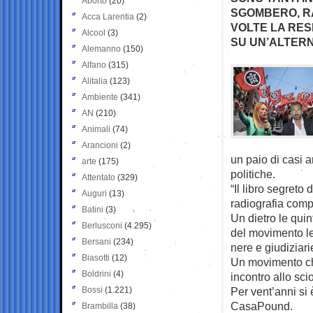
Aborto
(20)
SGOMBERO, RA
Acca Larentia
(2)
VOLTE LA RES
Alcool
(3)
SU UN’ALTERN
Alemanno
(150)
Alfano
(315)
Alitalia
(123)
Ambiente
(341)
AN
(210)
Animali
(74)
Arancioni
(2)
un paio di casi a
arte
(175)
politiche.
Attentato
(329)
“Il libro segreto
Auguri
(13)
radiografia com
Batini
(3)
Un dietro le qui
Berlusconi
(4.295)
del movimento lea
Bersani
(234)
nere e giudiziari
Biasotti
(12)
Un movimento ch
Boldrini
(4)
incontro allo sci
Bossi
(1.221)
Per vent’anni si 
CasaPound.
Brambilla
(38)