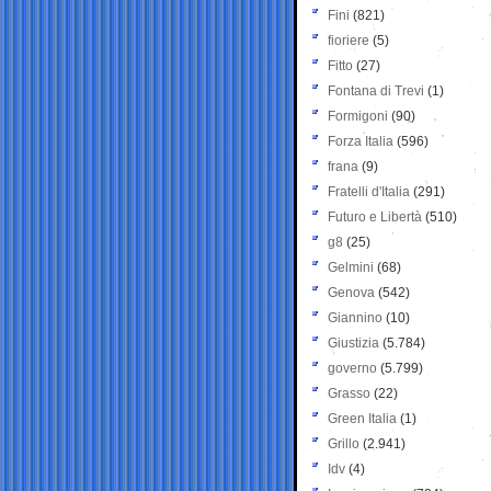
Fini
(821)
fioriere
(5)
Fitto
(27)
Fontana di Trevi
(1)
Formigoni
(90)
Forza Italia
(596)
frana
(9)
Fratelli d'Italia
(291)
Futuro e Libertà
(510)
g8
(25)
Gelmini
(68)
Genova
(542)
Giannino
(10)
Giustizia
(5.784)
governo
(5.799)
Grasso
(22)
Green Italia
(1)
Grillo
(2.941)
Idv
(4)