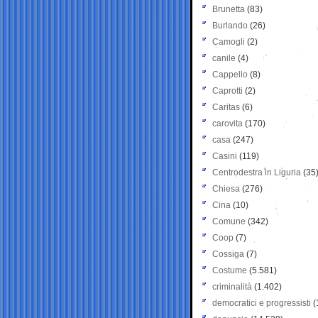
Brunetta
(83)
Burlando
(26)
Camogli
(2)
canile
(4)
Cappello
(8)
Caprotti
(2)
Caritas
(6)
carovita
(170)
casa
(247)
Casini
(119)
Centrodestra in Liguria
(35
Chiesa
(276)
Cina
(10)
Comune
(342)
Coop
(7)
Cossiga
(7)
Costume
(5.581)
criminalità
(1.402)
democratici e progressisti
(