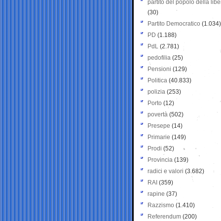
partito del popolo della libe
(30)
Partito Democratico
(1.034)
PD
(1.188)
PdL
(2.781)
pedofilia
(25)
Pensioni
(129)
Politica
(40.833)
polizia
(253)
Porto
(12)
povertà
(502)
Presepe
(14)
Primarie
(149)
Prodi
(52)
Provincia
(139)
radici e valori
(3.682)
RAI
(359)
rapine
(37)
Razzismo
(1.410)
Referendum
(200)