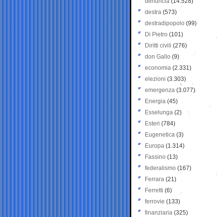
denuncia
(14.528)
destra
(573)
destradipopolo
(99)
Di Pietro
(101)
Diritti civili
(276)
don Gallo
(9)
economia
(2.331)
elezioni
(3.303)
emergenza
(3.077)
Energia
(45)
Esselunga
(2)
Esteri
(784)
Eugenetica
(3)
Europa
(1.314)
Fassino
(13)
federalismo
(167)
Ferrara
(21)
Ferretti
(6)
ferrovie
(133)
finanziaria
(325)