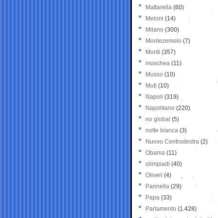
Mattarella
(60)
Meloni
(14)
Milano
(300)
Montezemolo
(7)
Monti
(357)
moschea
(11)
Musso
(10)
Muti
(10)
Napoli
(319)
Napolitano
(220)
no global
(5)
notte bianca
(3)
Nuovo Centrodestra
(2)
Obama
(11)
olimpiadi
(40)
Oliveri
(4)
Pannella
(29)
Papa
(33)
Parlamento
(1.428)