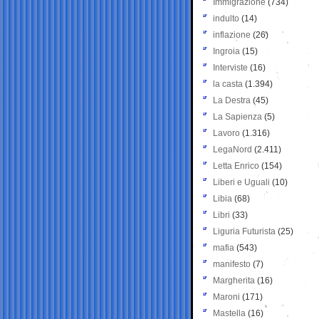
Immigrazione
(734)
indulto
(14)
inflazione
(26)
Ingroia
(15)
Interviste
(16)
la casta
(1.394)
La Destra
(45)
La Sapienza
(5)
Lavoro
(1.316)
LegaNord
(2.411)
Letta Enrico
(154)
Liberi e Uguali
(10)
Libia
(68)
Libri
(33)
Liguria Futurista
(25)
mafia
(543)
manifesto
(7)
Margherita
(16)
Maroni
(171)
Mastella
(16)