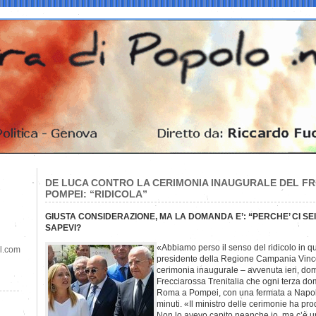
DE LUCA CONTRO LA CERIMONIA INAUGURALE DEL F
POMPEI: “RIDICOLA”
GIUSTA CONSIDERAZIONE, MA LA DOMANDA E’: “PERCHE’ CI SEI
SAPEVI?
«Abbiamo perso il senso del ridicolo in qu
il.com
presidente della Regione Campania Vince
cerimonia inaugurale – avvenuta ieri, dom
Frecciarossa Trenitalia che ogni terza d
Roma a Pompei, con una fermata a Napoli
minuti. «Il ministro delle cerimonie ha pr
Non lo avevo capito neanche io, ma c’è u