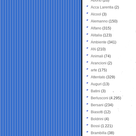
Aborto
(20)
Acca Larentia
(2)
Alcool
(3)
Alemanno
(150)
Alfano
(315)
Alitalia
(123)
Ambiente
(341)
AN
(210)
Animali
(74)
Arancioni
(2)
arte
(175)
Attentato
(329)
Auguri
(13)
Batini
(3)
Berlusconi
(4.295)
Bersani
(234)
Biasotti
(12)
Boldrini
(4)
Bossi
(1.221)
Brambilla
(38)