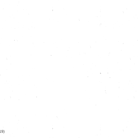
)
19)