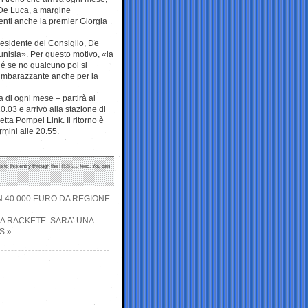
 De Luca, a margine
enti anche la premier Giorgia
residente del Consiglio, De
unisia». Per questo motivo, «la
é se no qualcuno poi si
a imbarazzante anche per la
 di ogni mese – partirà al
.03 e arrivo alla stazione di
etta Pompei Link. Il ritorno è
mini alle 20.55.
s to this entry through the
RSS 2.0
feed. You can
N 40.000 EURO DA REGIONE
A RACKETE: SARA’ UNA
S
»