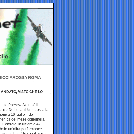
RECCIAROSSA ROMA-
 ANDATO, VISTO CHE LO
esto Paese». A dirlo è il
nzo De Luca, riferendosi alla
enica 16 luglio – del
omenica del mese collegherà
 Centrale, in un’ora e 47
odotto un’altra performance.
n treno che arriva ogni mese,