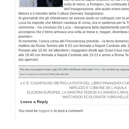
nulla di meno, a Pompei», ha continuato
dell’inaugurazione, alla quale erano pres
Meloni e il ministro della Cultura Gennaro Sangiuliano.
Ai giornalisti che gli chiedevano se avesse avuto un colloquio con la p
Luca ha risposto che Meloni «andava di corsa, era in partenza per la T
cerimonia – ha concluso De Luca – bisognava farla rapidamente perch
accorgeva che il treno arrivava una volta al mese e, magari, diventav
premier».
Al momento, l’unica corsa del Frecciarossa prevista – la terza domenica
mattino da Roma Termini alle 8.53 con fermata a Napoli Centrale alle 10
Pompei alle 10.40. Ad attendere i viaggiatori diretti agli Scavi il bus nav
alle 18.40 con fermata a Napoli Centrale alle 19.23 e arrivo a Roma Ter
(da agenzie)
This entry was posted on lunedì, Luglio 17th, 2023 at 20:48 and is filed under
Politica
. You can follow any response
leave a response
, or
trackback
from your own site.
«
C’E’ CASAPOUND DIETRO LA FESTA DEL LIBRO FINANZIATA CO
ABRUZZO E COMUNE DE L’AQUILA
ELEZIONI EUROPEE, LA SINISTRA TEDESCA CANDIDA CAROL
“WATCHDOG ECOLOGISTA” A BRUXELLE
Leave a Reply
You must be
logged in
to post a comment.