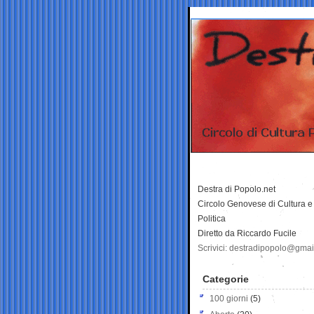
Destra di Popolo.net
Circolo Genovese di Cultura e
Politica
Diretto da Riccardo Fucile
Scrivici: destradipopolo@gma
Categorie
100 giorni
(5)