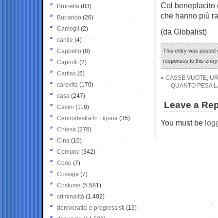
Col beneplacito d
Brunetta
(83)
che hanno più rag
Burlando
(26)
Camogli
(2)
(da Globalist)
canile
(4)
Cappello
(8)
This entry was posted o
responses to this entr
Caprotti
(2)
Caritas
(6)
«
CASSE VUOTE, U
carovita
(170)
QUANTO PESA L
casa
(247)
Leave a Rep
Casini
(119)
Centrodestra in Liguria
(35)
You must be
log
Chiesa
(276)
Cina
(10)
Comune
(342)
Coop
(7)
Cossiga
(7)
Costume
(5.581)
criminalità
(1.402)
democratici e progressisti
(19)