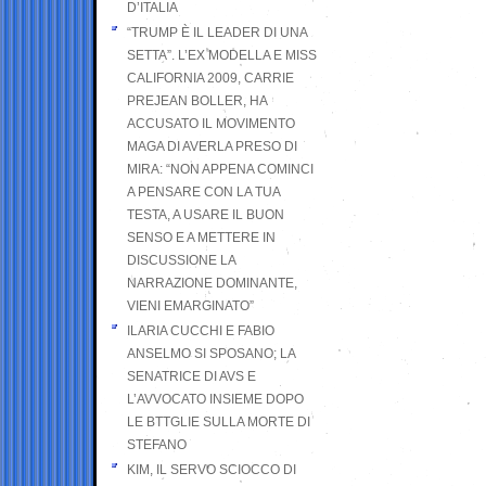
D’ITALIA
“TRUMP È IL LEADER DI UNA
SETTA”. L’EX MODELLA E MISS
CALIFORNIA 2009, CARRIE
PREJEAN BOLLER, HA
ACCUSATO IL MOVIMENTO
MAGA DI AVERLA PRESO DI
MIRA: “NON APPENA COMINCI
A PENSARE CON LA TUA
TESTA, A USARE IL BUON
SENSO E A METTERE IN
DISCUSSIONE LA
NARRAZIONE DOMINANTE,
VIENI EMARGINATO”
ILARIA CUCCHI E FABIO
ANSELMO SI SPOSANO; LA
SENATRICE DI AVS E
L’AVVOCATO INSIEME DOPO
LE BTTGLIE SULLA MORTE DI
STEFANO
KIM, IL SERVO SCIOCCO DI