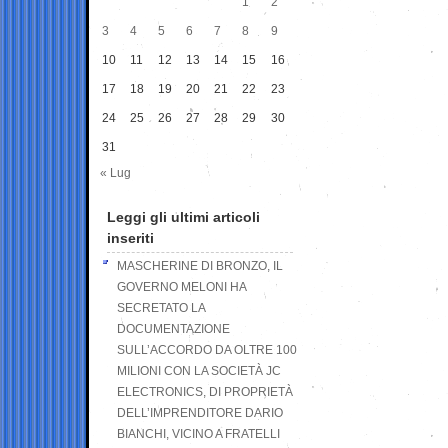
1
2
3
4
5
6
7
8
9
10
11
12
13
14
15
16
17
18
19
20
21
22
23
24
25
26
27
28
29
30
31
« Lug
Leggi gli ultimi articoli
inseriti
MASCHERINE DI BRONZO, IL
GOVERNO MELONI HA
SECRETATO LA
DOCUMENTAZIONE
SULL’ACCORDO DA OLTRE 100
MILIONI CON LA SOCIETÀ JC
ELECTRONICS, DI PROPRIETÀ
DELL’IMPRENDITORE DARIO
BIANCHI, VICINO A FRATELLI