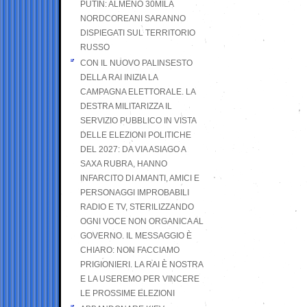
PUTIN: ALMENO 30MILA
NORDCOREANI SARANNO
DISPIEGATI SUL TERRITORIO
RUSSO
CON IL NUOVO PALINSESTO
DELLA RAI INIZIA LA
CAMPAGNA ELETTORALE. LA
DESTRA MILITARIZZA IL
SERVIZIO PUBBLICO IN VISTA
DELLE ELEZIONI POLITICHE
DEL 2027: DA VIA ASIAGO A
SAXA RUBRA, HANNO
INFARCITO DI AMANTI, AMICI E
PERSONAGGI IMPROBABILI
RADIO E TV, STERILIZZANDO
OGNI VOCE NON ORGANICA AL
GOVERNO. IL MESSAGGIO È
CHIARO: NON FACCIAMO
PRIGIONIERI. LA RAI È NOSTRA
E LA USEREMO PER VINCERE
LE PROSSIME ELEZIONI