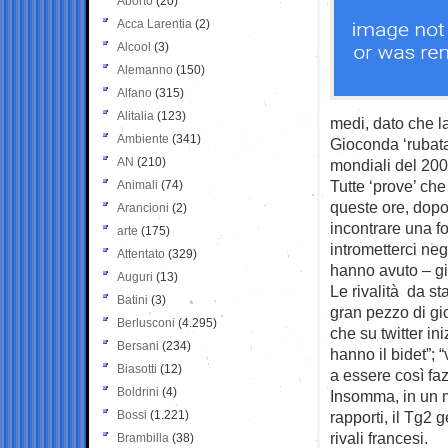
Aborto
(20)
Acca Larentia
(2)
Alcool
(3)
Alemanno
(150)
Alfano
(315)
Alitalia
(123)
medi, dato che l
Ambiente
(341)
Gioconda ‘rubata’
AN
(210)
mondiali del 200
Tutte ‘prove’ che
Animali
(74)
queste ore, dopo
Arancioni
(2)
incontrare una fo
arte
(175)
intrometterci neg
Attentato
(329)
hanno avuto – gi
Auguri
(13)
Le rivalità da st
Batini
(3)
gran pezzo di gi
Berlusconi
(4.295)
che su twitter in
Bersani
(234)
hanno il bidet”; 
Biasotti
(12)
a essere così fa
Boldrini
(4)
Insomma, in un m
Bossi
(1.221)
rapporti, il Tg2 
rivali francesi.
Brambilla
(38)