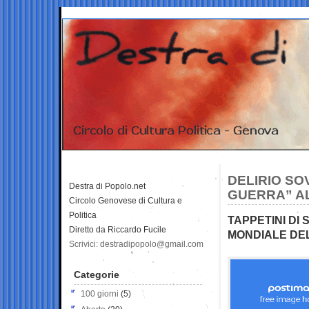
DELIRIO SOV
Destra di Popolo.net
GUERRA” A
Circolo Genovese di Cultura e
Politica
TAPPETINI DI 
Diretto da Riccardo Fucile
MONDIALE DEL
Scrivici: destradipopolo@gmail.com
Categorie
100 giorni
(5)