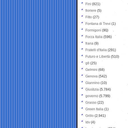
Fini
(821)
fioriere
(5)
Fitto
(27)
Fontana di Trevi
(1)
Formigoni
(90)
Forza Italia
(596)
frana
(9)
Fratelli d'Italia
(291)
Futuro e Libertà
(510)
g8
(25)
Gelmini
(68)
Genova
(542)
Giannino
(10)
Giustizia
(5.784)
governo
(5.799)
Grasso
(22)
Green Italia
(1)
Grillo
(2.941)
Idv
(4)