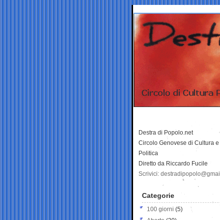
Destra di Popolo.net
Circolo Genovese di Cultura e
Politica
Diretto da Riccardo Fucile
Scrivici: destradipopolo@gma
Categorie
100 giorni
(5)