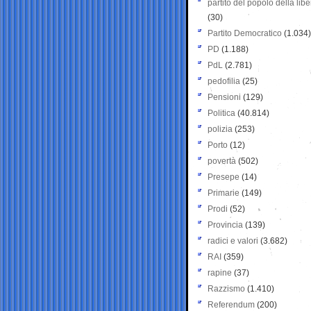
partito del popolo della libe
(30)
Partito Democratico
(1.034)
PD
(1.188)
PdL
(2.781)
pedofilia
(25)
Pensioni
(129)
Politica
(40.814)
polizia
(253)
Porto
(12)
povertà
(502)
Presepe
(14)
Primarie
(149)
Prodi
(52)
Provincia
(139)
radici e valori
(3.682)
RAI
(359)
rapine
(37)
Razzismo
(1.410)
Referendum
(200)