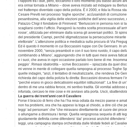
I rapporti tra i due, però, toccarono il loro momento più basso alcuni 
era ormai tornata a Milano – dove aveva iniziato ad indagare su Berl
nel frattempo diventato capo della polizia. È il 2000, e Ilda la Rossa s
Cesare Previti nel processo ‘toghe sporche’, accusandoli di corruzione i
pesantissima, alla vigilia delle elezioni politiche dell’anno successivo, 
Palazzo Chigi il fondatore di Fininvest: “Berlusconi in persona non si la
scagliarsi contro l’ufficio. Paragonò la nostra scelta processuale all’arr
rosse’, utilizzata per eliminare dalla scena gli avversari politici. Si spin
del presidente Ciampi, perché stigmatizzasse la persecuzione mirante
elettorale”. L’attenzione politica e mediatica sulla procura di Via Fregug
Ed è questo il momento in cui Boccassini ruppe con De Gennaro. In un
novembre 2000, “senza preamboli e con il suo tono ruvido, il capo della
combinando a Milano’, aggiungendo che in tutti quei mesi aveva fatica
e i suoi, che aveva in ogni occasione parlato loro bene di me. Insomma, 
peggio’. Rimasi sbalordita – scrive Boccassini – spiazzata da quel di
mi venne in mente di collegare quella rampogna al processo Toghe Sp
quelle indagini, “anzi, il tentativo di neutralizzarle, che rendeva De Ge
richiesta del capo della polizia fu diretta: Boccassini doveva fermare l’
“perché erano in gioco delicatissimi equilibri istituzionali”. La fine di u
dentro di me una rabbia feroce, mi sentivo tradita. Gli vomitai addosso 
infuriata, cercavo le mie cose e mi avviavo alla porta. Uscii, sbattendola
La guerra dei trent’anni con il Cavaliere
Forse il braccio di ferro che ha l’ha resa odiata da mezzo paese e amat
non ha problemi, ora che ha appeso la toga al chiodo, a dire ciò che p
leggi ‘ad personam’ che “che miravano direttamente al cuore dei procedi
o allungarne a dismisura i tempi. Quella vergognosa sequela di atti legi
giustamente definita come difendersi ‘dai’ processi anziché difendersi ‘ne
leggi, una campagna stampa orchestrata dalle testate fedeli al Cavaliere 