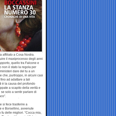
a affiliato a Cosa Nostra.
ruire il maxiprocesso degli anni
rapporto, quello tra Falcone e
o non è stato la regola per
ministeri dare del tu a un
e che, purtroppo, in alcuni casi
 fino ad adattare a tali
iti è la causa del profondo
pate a scapito della verità e
 se solo a sentir parlare di
aco”.
si fece trasferire a
ne e Borsellino, avvenute
fu delle migliori. “Cocca mia,