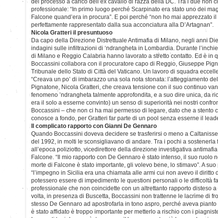
del processo a carico dell’ex cavallo di razza della DC. Tra i due non c
professionale: “In primo luogo perché Scarpinato era stato uno dei mag
Falcone quand’era in procura”. E poi perché “non ho mai apprezzato il s
perfettamente rappresentato dalla sua acconciatura alla D’Artagnan”.
Nicola Gratteri il presuntuoso
Da capo della Direzione Distrettuale Antimafia di Milano, negli anni Di
indagini sulle infiltrazioni di ‘ndrangheta in Lombardia. Durante l’inchie
di Milano e Reggio Calabria hanno lavorato a stretto contatto. Ed è in
Boccassini collabora con il procuratore capo di Reggio, Giuseppe Pign
Tribunale dello Stato di Città del Vaticano. Un lavoro di squadra eccel
“Creava un po’ di imbarazzo una sola nota stonata: l’atteggiamento del
Pignatone, Nicola Gratteri, che creava tensione con il suo continuo va
fenomeno ’ndrangheta talmente approfondita, e a suo dire unica, da r
era il solo a esserne convinto) un senso di superiorità nei nostri confr
Boccassini – che non ci ha mai permesso di legare, dato che a stento ci 
conosce a fondo, per Gratteri far parte di un pool senza esserne il leade
Il complicato rapporto con Gianni De Gennaro
Quando Boccassini doveva decidere se trasferirsi o meno a Caltanissett
del 1992, in molti le sconsigliavano di andare. Tra i pochi a sostenerl
all’epoca poliziotto, vicedirettore della direzione investigativa antimafia
Falcone. “Il mio rapporto con De Gennaro è stato intenso, il suo ruolo ne
morte di Falcone è stato importante, gli volevo bene, lo stimavo”. A suo
“l’impegno in Sicilia era una chiamata alle armi cui non avevo il diritto
potessero essere di impedimento le questioni personali o le difficoltà f
professionale che non coincidette con un altrettanto rapporto disteso 
volta, in presenza di Buscetta, Boccassini non trattenne le lacrime di fro
stesso De Gennaro ad apostrofarla in tono aspro, perché aveva pianto dav
è stato affidato è troppo importante per metterlo a rischio con i piagniste