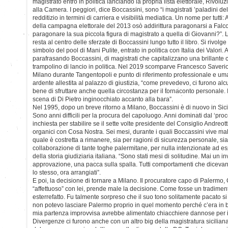
magistrato entrò in politica lanciando la propria lista elettorale, Rivolu
alla Camera. I peggiori, dice Boccassini, sono “i magistrati ’paladini del
redditizio in termini di carriera e visibilità mediatica. Un nome per tutti:
della campagna elettorale del 2013 osò addirittura paragonarsi a Fal
paragonare la sua piccola figura di magistrato a quella di Giovanni?”.
resta al centro delle sferzate di Boccassini lungo tutto il libro. Si rivol
simbolo del pool di Mani Pulite, entrato in politica con Italia dei Valori.
parafrasando Boccassini, di magistrati che capitalizzano una brillante
trampolino di lancio in politica. Nel 2019 scomparve Francesco Saverio 
Milano durante Tangentopoli e punto di riferimento professionale e um
ardente allestita al palazzo di giustizia, “come prevedevo, ci furono al
bene di sfruttare anche quella circostanza per il tornaconto personale. 
scena di Di Pietro inginocchiato accanto alla bara”.
Nel 1995, dopo un breve ritorno a Milano, Boccassini è di nuovo in Sici
Sono anni difficili per la procura del capoluogo. Anni dominati dal ‘pro
inchiesta per stabilire se il sette volte presidente del Consiglio Andreot
organici con Cosa Nostra. Sei mesi, durante i quali Boccassini vive mal
quale è costretta a rimanere, sia per ragioni di sicurezza personale, s
collaborazione di tante toghe palermitane, per nulla intenzionate ad esp
della storia giudiziaria italiana. “Sono stati mesi di solitudine. Mai un i
approvazione, una pacca sulla spalla. Tutti comportamenti che dicevan
lo stesso, ora arrangiati”.
E poi, la decisione di tornare a Milano. Il procuratore capo di Palermo
“affettuoso” con lei, prende male la decisione. Come fosse un tradimen
esterrefatto. Fu talmente sorpreso che il suo tono solitamente pacato si
non potevo lasciare Palermo proprio in quel momento perché c’era in ba
mia partenza improvvisa avrebbe alimentato chiacchiere dannose per il
Divergenze ci furono anche con un altro big della magistratura siciliana