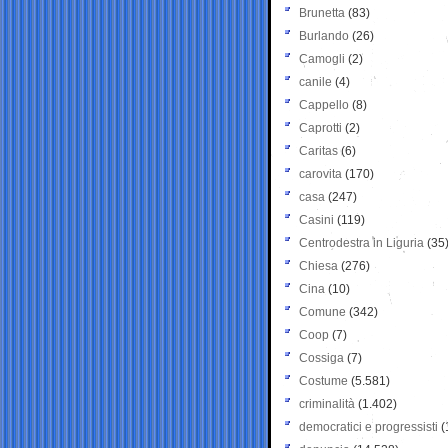
Brunetta
(83)
Burlando
(26)
Camogli
(2)
canile
(4)
Cappello
(8)
Caprotti
(2)
Caritas
(6)
carovita
(170)
casa
(247)
Casini
(119)
Centrodestra in Liguria
(35
Chiesa
(276)
Cina
(10)
Comune
(342)
Coop
(7)
Cossiga
(7)
Costume
(5.581)
criminalità
(1.402)
democratici e progressisti
(