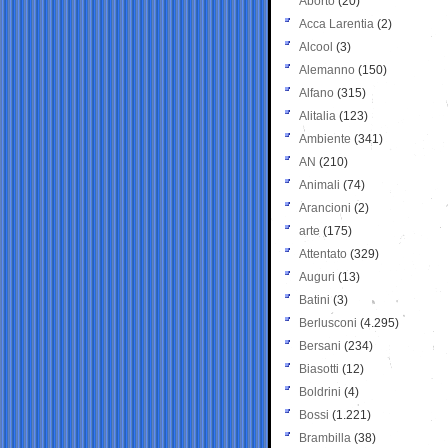
Aborto
(20)
Acca Larentia
(2)
Alcool
(3)
Alemanno
(150)
Alfano
(315)
Alitalia
(123)
Ambiente
(341)
AN
(210)
Animali
(74)
Arancioni
(2)
arte
(175)
Attentato
(329)
Auguri
(13)
Batini
(3)
Berlusconi
(4.295)
Bersani
(234)
Biasotti
(12)
Boldrini
(4)
Bossi
(1.221)
Brambilla
(38)