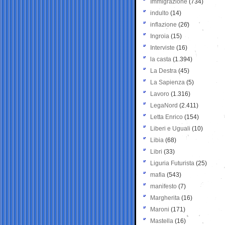
Immigrazione
(734)
indulto
(14)
inflazione
(26)
Ingroia
(15)
Interviste
(16)
la casta
(1.394)
La Destra
(45)
La Sapienza
(5)
Lavoro
(1.316)
LegaNord
(2.411)
Letta Enrico
(154)
Liberi e Uguali
(10)
Libia
(68)
Libri
(33)
Liguria Futurista
(25)
mafia
(543)
manifesto
(7)
Margherita
(16)
Maroni
(171)
Mastella
(16)