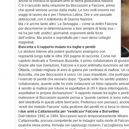
anche la cronaca di quarant’anni di storia giudiziaria italiana.
C’è il racconto della relazione tra Boccassini e Falcone, prima
che questi venisse ucciso dalla mafia. Le loro notti insonni nei
viaggi di lavoro da e per l’America Latina. Ore e ore passate
abbracciati, con il sottofondo di Gianna Nannini.
Ma c’è anche tanto altro. La Selvaggia – come la definì Falcone
per descriverne la determinazione a fare sempre di testa sua –
ne ha per tutti: politici, giornalisti, esponenti delle forze
dell’ordine. Ma anche e soprattutto per i suoi stessi colleghi
magistrati.
Buscetta e il rapporto malato tra toghe e pentiti
Le storture interne alla potere giudiziario emergono con
regolarità lungo tutte le oltre 350 pagine di racconto. Come nel
capitolo dedicato a Tommaso Buscetta, il primo collaboratore di giustizi
Grazie alle sue rivelazioni, Falcone e il pool antimafia riuscirono ad ist
Ottanta, costato migliaia di anni di galera per centinaia di mafiosi. Un 
Buscetta, che per Boccassini è unico. Un caso irripetibile, che purtropp
l’esercito di pentiti che vennero dopo. “Quante volte ho sentito pubblici 
collaboratore, quante volte ho visto instaurarsi un falso rapporto amical
è servito ai mafiosi per intuire le aspettative di chi li stava interrogando,
aspettative le proprie dichiarazioni”. Il rapporto malato tra toghe e pent
malessere di Boccassini quando pensa a “quante carriere si sono svilup
dell’obiettività in questi ultimi trent’anni. Preferisco non pensarci, anche
‘eredi del metodo Falcone’ sulla gestione dei pentiti mi si torce lo stom
I due anni a Caltanissetta per ‘vendicare’ Falcone e Borsellino
Dall’ottobre 1992 al 1994, Boccassini lasciò temporaneamente Milano e 
Caltanissetta, procura competente per le indagini sulla morte di Falco
qualche mese prima. Arrivata nel capoluogo nisseno, l’accoglienza non 