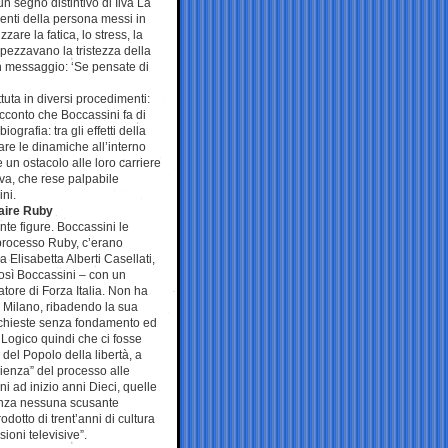
un segno distintivo di Ilva La
menti della persona messi in
are la fatica, lo stress, la
spezzavano la tristezza della
un messaggio: ‘Se pensate di
tuta in diversi procedimenti:
cconto che Boccassini fa di
grafia: tra gli effetti della
zare le dinamiche all’interno
 un ostacolo alle loro carriere
iva, che rese palpabile
ini.
faire Ruby
nte figure. Boccassini le
l processo Ruby, c’erano
lisabetta Alberti Casellati,
così Boccassini – con un
atore di Forza Italia. Non ha
i Milano, ribadendo la sua
inchieste senza fondamento ed
 Logico quindi che ci fosse
del Popolo della libertà, a
dienza” del processo alle
i ad inizio anni Dieci, quelle
senza nessuna scusante
otto di trent’anni di cultura
ioni televisive”.