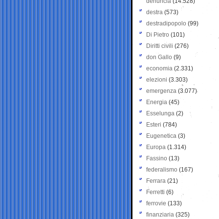
denuncia
(14.528)
destra
(573)
destradipopolo
(99)
Di Pietro
(101)
Diritti civili
(276)
don Gallo
(9)
economia
(2.331)
elezioni
(3.303)
emergenza
(3.077)
Energia
(45)
Esselunga
(2)
Esteri
(784)
Eugenetica
(3)
Europa
(1.314)
Fassino
(13)
federalismo
(167)
Ferrara
(21)
Ferretti
(6)
ferrovie
(133)
finanziaria
(325)