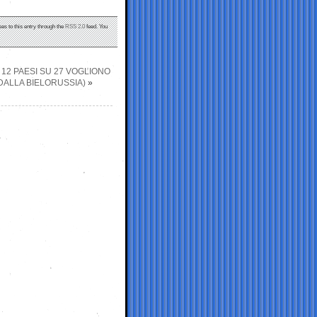
es to this entry through the
RSS 2.0
feed. You
: 12 PAESI SU 27 VOGLIONO
DALLA BIELORUSSIA)
»