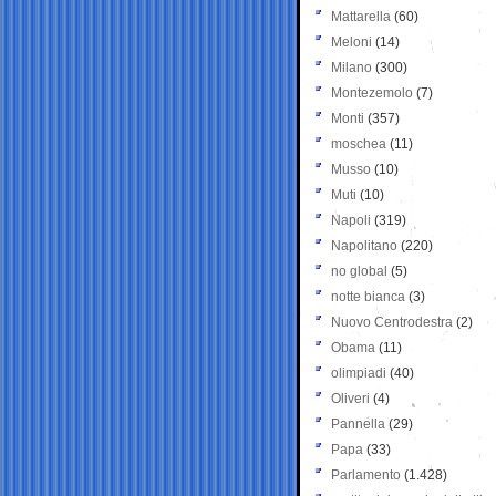
Mattarella
(60)
Meloni
(14)
Milano
(300)
Montezemolo
(7)
Monti
(357)
moschea
(11)
Musso
(10)
Muti
(10)
Napoli
(319)
Napolitano
(220)
no global
(5)
notte bianca
(3)
Nuovo Centrodestra
(2)
Obama
(11)
olimpiadi
(40)
Oliveri
(4)
Pannella
(29)
Papa
(33)
Parlamento
(1.428)