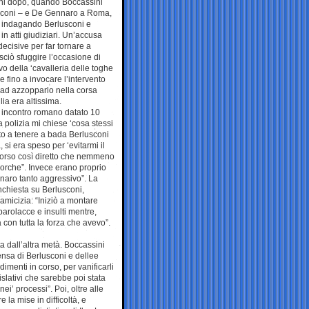
anni dopo, quando Boccassini
usconi – e De Gennaro a Roma,
ta indagando Berlusconi e
n atti giudiziari. Un’accusa
decisive per far tornare a
sciò sfuggire l’occasione di
ivo della ‘cavalleria delle toghe
se fino a invocare l’intervento
 ad azzopparlo nella corsa
lia era altissima.
 incontro romano datato 10
 polizia mi chiese ‘cosa stessi
to a tenere a bada Berlusconi
si era speso per ‘evitarmi il
scorso così diretto che nemmeno
orche”. Invece erano proprio
nnaro tanto aggressivo”. La
inchiesta su Berlusconi,
n’amicizia: “Iniziò a montare
parolacce e insulti mentre,
 con tutta la forza che avevo”.
a dall’altra metà. Boccassini
ensa di Berlusconi e dellee
menti in corso, per vanificarli
slativi che sarebbe poi stata
i’ processi”. Poi, oltre alle
la mise in difficoltà, e