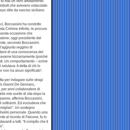
i fu mai un vero affiatamento
istrati che avevano ostacolato
uo stile da narciso siciliano
eci, Boccassini ha condotto
sta Crimine Infinito, le procure
 questa occasione che
atone, oggi presidente del
lente, secondo Boccassini.
l’aggiunto reggino di
ntarsi di una conoscenza del
icavarne bizzarramente (poiché
onti. Un comportamento – scrive
salutava. A detta di chi lo
r non ha alcun significato”.
a per indagare sulle stragi
a fu Gianni De Gennaro,
, per anni collaboratore di
lle mie scelte di vita dopo la
 parere, afferma Boccassini,
 di sottrarmi. Ed escludeva che
amigliari”. Un sostegno
a livello personale. Quando una
nte al ricordo di Falcone, fu lo
anti a tutti. “Il compito che ti
i”.