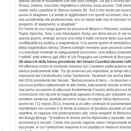
spesso anche in isolamento con altri suoi colleghi. Da qui il ricorso ad 
Rossa: collane, orecchini, bigiotteria e chioma rossa acceso. Tutti ele
risalto nella copertina di Stanza numero 30. “Era il mio modo per esorcizz
paura di sbagliare. La scelta di agghindarsi con questi accessori, che 
mia accidentata vita professionale, era un modo tutto mio di lanciare 
piegarmi, di spegnermi, vi sbagliate’”.
Fu l’inizio di una lunga guerra tra procura di Milano e Fininvest, combat
Toghe Sporche, Sme, Lodo Mondadori, Ruby, per dirne alcuni. E nel ra
questa guerra, emerge ancora una volta il tratto comune della sua autobio
conflittualità tra politica e magistratura “ci fu anche quello di destabiliz
della magistratura stessa. Diversi colleghi vivevano quei processi come
o a eventuali richieste di adeguamenti economici. Una lettura corporat
l’ostilità” tutta interna agli uffici di Via Freguglia nei confronti di Boccass
Gli attacchi della futura presidente del Senato Casellati durante l’af
All’offensiva contro le inchieste milanesi sul Cavaliere parteciparono ta
elenca praticamente tutte. Tra gli avversari più importanti, ai tempi de
esponenti del Centrodestra come Santanché, Taradash ma anche Maria E
dal 2018 presidente del Senato. “Berlusconiana di ferro – la descrive 
excursus politico-istituzionale di alto livello, interamente dovuto al fond
mai perso occasione di attaccare frontalmente il lavoro della procura d
convinzione che decine di magistrati agissero d’intesa per imbastire 
emettere sentenze sballate all’unico scopo di colpire Silvio Berlusconi.
anche lei, l’11 marzo 2013, insieme a un altro centinaio di parlamentari 
manifestare nei corridoi e di fronte al palazzo di giustizia durante un’u
olgettine, le ragazze che partecipavano alle ‘cene eleganti’ di Berluscon
del Bunga Bunga. “Si trattava di donne anche diplomate e laureate, 
economica o sociale. Credo che queste ragazze siano l’angosciante prod
dozzinale, in cui l’ambizione massima è un’ospitata in mediocri trasmiss