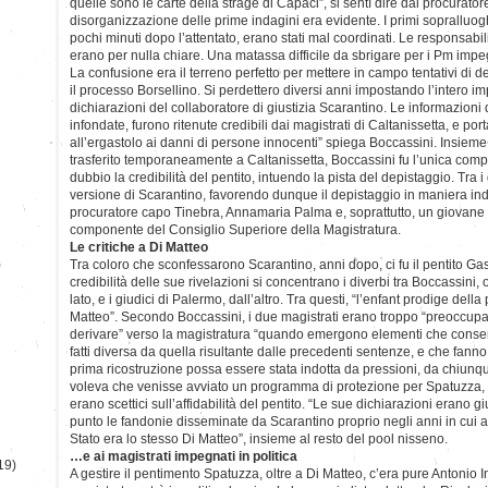
quelle sono le carte della strage di Capaci”, si sentì dire dal procuratore
disorganizzazione delle prime indagini era evidente. I primi sopralluoghi
pochi minuti dopo l’attentato, erano stati mal coordinati. Le responsabi
erano per nulla chiare. Una matassa difficile da sbrigare per i Pm impeg
La confusione era il terreno perfetto per mettere in campo tentativi di d
il processo Borsellino. Si perdettero diversi anni impostando l’intero i
dichiarazioni del collaboratore di giustizia Scarantino. Le informazioni d
infondate, furono ritenute credibili dai magistrati di Caltanissetta, e 
all’ergastolo ai danni di persone innocenti” spiega Boccassini. Insiem
trasferito temporaneamente a Caltanissetta, Boccassini fu l’unica comp
dubbio la credibilità del pentito, intuendo la pista del depistaggio. Tra i
versione di Scarantino, favorendo dunque il depistaggio in maniera indi
procuratore capo Tinebra, Annamaria Palma e, soprattutto, un giovane 
componente del Consiglio Superiore della Magistratura.
Le critiche a Di Matteo
)
Tra coloro che sconfessarono Scarantino, anni dopo, ci fu il pentito G
credibilità delle sue rivelazioni si concentrano i diverbi tra Boccassini,
lato, e i giudici di Palermo, dall’altro. Tra questi, “l’enfant prodige del
Matteo”. Secondo Boccassini, i due magistrati erano troppo “preoccupat
derivare” verso la magistratura “quando emergono elementi che conse
fatti diversa da quella risultante dalle precedenti sentenze, e che fanno
prima ricostruzione possa essere stata indotta da pressioni, da chiunqu
voleva che venisse avviato un programma di protezione per Spatuzza, m
erano scettici sull’affidabilità del pentito. “Le sue dichiarazioni erano 
punto le fandonie disseminate da Scarantino proprio negli anni in cui a 
Stato era lo stesso Di Matteo”, insieme al resto del pool nisseno.
…e ai magistrati impegnati in politica
19)
A gestire il pentimento Spatuzza, oltre a Di Matteo, c’era pure Antonio I