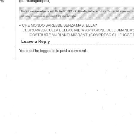
(da Huffingtonpost)
rtà
This entry was posted on venerdì, Ottobre 8th, 2021 at 21:28 and is filed under
Politica
. You can follow any respons
can
leave a response
, or
trackback
from your own site.
«
CHE MONDO SAREBBE SENZA MASTELLA?
L’EUROPA DA CULLA DELLA CIVILTA’ A PRIGIONE DELL’UMANITA’
COSTRUIRE MURI ANTI-MIGRANTI (COMPRESO CHI FUGGE 
Leave a Reply
You must be
logged in
to post a comment.