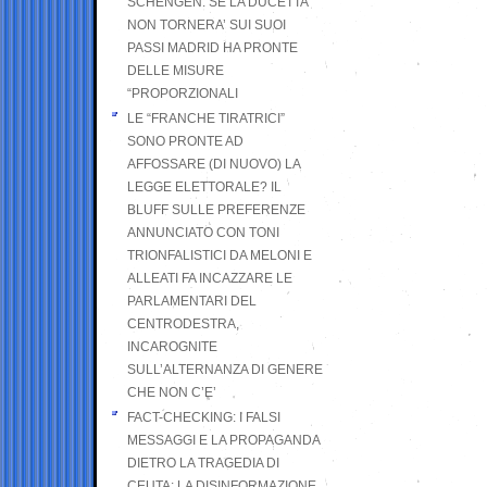
SCHENGEN. SE LA DUCETTA
NON TORNERA’ SUI SUOI
PASSI MADRID HA PRONTE
DELLE MISURE
“PROPORZIONALI
LE “FRANCHE TIRATRICI”
SONO PRONTE AD
AFFOSSARE (DI NUOVO) LA
LEGGE ELETTORALE? IL
BLUFF SULLE PREFERENZE
ANNUNCIATO CON TONI
TRIONFALISTICI DA MELONI E
ALLEATI FA INCAZZARE LE
PARLAMENTARI DEL
CENTRODESTRA,
INCAROGNITE
SULL’ALTERNANZA DI GENERE
CHE NON C’E’
FACT-CHECKING: I FALSI
MESSAGGI E LA PROPAGANDA
DIETRO LA TRAGEDIA DI
CEUTA: LA DISINFORMAZIONE