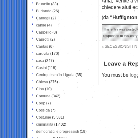
Ama, “venite a v
Brunetta
(83)
chiedere aiuti ec
Burlando
(26)
(da
“Huffignton
Camogli
(2)
canile
(4)
This entry was posted o
Cappello
(8)
responses to this entr
Caprotti
(2)
Caritas
(6)
«
SECESSIONISTI IN
carovita
(170)
casa
(247)
Leave a Rep
Casini
(119)
You must be
log
Centrodestra in Liguria
(35)
Chiesa
(276)
Cina
(10)
Comune
(342)
Coop
(7)
Cossiga
(7)
Costume
(5.581)
criminalità
(1.402)
democratici e progressisti
(19)