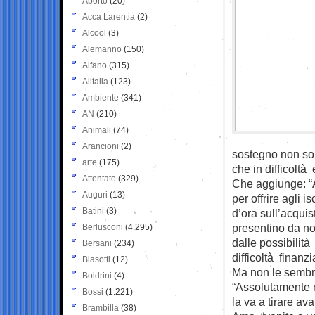
Aborto
(20)
Acca Larentia
(2)
Alcool
(3)
Alemanno
(150)
Alfano
(315)
Alitalia
(123)
Ambiente
(341)
AN
(210)
Animali
(74)
Arancioni
(2)
sostegno non sol
arte
(175)
che in difficoltà
Attentato
(329)
Che aggiunge: “A
Auguri
(13)
per offrire agli 
Batini
(3)
d’ora sull’acquis
presentino da noi.
Berlusconi
(4.295)
dalle possibilit
Bersani
(234)
difficoltà finanzi
Biasotti
(12)
Ma non le sembr
Boldrini
(4)
“Assolutamente n
Bossi
(1.221)
la va a tirare av
Brambilla
(38)