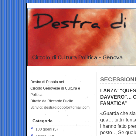
SECESSIONI
Destra di Popolo.net
Circolo Genovese di Cultura e
LANZA: “QUES
Politica
DAVVERO”… CO
Diretto da Riccardo Fucile
FANATICA”
Scrivici: destradipopolo@gmail.com
«Guarda che siam
qua… tutti i tenta
Categorie
l’hanno fatto pre
100 giorni
(5)
posto… Se qual