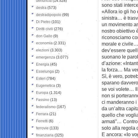
denuncia
(14.528)
sono stati interc
destra
(573)
«Allora io gli ho
destradipopolo
(99)
sinistra… è tra
Di Pietro
(101)
un movimento anti
Diritti civili
(276)
nostro obiettivo 
don Gallo
(9)
riconosciamo co
economia
(2.331)
morale e civile…
dev’essere quello
elezioni
(3.303)
suonano le paro
emergenza
(3.077)
d’azione: «Intan
Energia
(45)
la forza… Ma ver
Esselunga
(2)
Sì, è vero, potr
Esteri
(784)
sparano davvero
Eugenetica
(3)
se voi volete… I
Europa
(1.314)
non si porterann
Fassino
(13)
ci manderanno i 
federalismo
(167)
da un’altra capi
Ferrara
(21)
quello che vogl
armati”… Contro 
Ferretti
(6)
solo alla regola 
ferrovie
(133)
E ancora: «Io vog
finanziaria
(325)