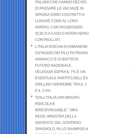
ITALIANI CHE HANNO DECISO
DI PASSARE LE VACANZE IN
SPAGNA SONO COSTRETTI A
LUNGHE CODE AL LORO
ARRIVO, CON PASSEGGERI
SCELTI A CASO O INTERI AEREI
CONTROLLATI
L’ITALIA RISCHIA DI RIMANERE
OSTAGGIO DEI FILO-PUTINIANI
VANNACCI E DI BATTISTA.
FUTURO NAZIONALE
VELEGGIA SOPRA IL 7% E UN
EVENTUALE PARTITO DELL’EX
GRILLINO VARREBBE TRA IL 2
E IL 3.5%
“DALL’ITALIA UNA MISURA
RIDICOLA E
IRRESPONSABILE”: SIRA
REGO, MINISTRA DELLA
GIOVENTÙ DEL GOVERNO
SPAGNOLO, FA LO SHAMPOO A