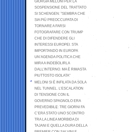
GIORGIA MELONI PER LA
SOSPENSIONE DEL TRATTATO
SI SCHENGEN: “SEMBRA CHE
SIA PIÙ PREOCCUPATA DI
TORNARE A FARSI
FOTOGRAFARE CON TRUMP
CHE DI DIFENDERE GLI
INTERESSI EUROPEI. STA
IMPORTANDO IN EUROPA
UN’AGENDA POLITICA CHE
MIRA A INDEBOLIRLA
DALL’INTERNO. MA È RIMASTA
PIUTTOSTO ISOLATA”
MELONI SI È INFILATA DA SOLA
NEL TUNNEL. L’ESCALATION
DI TENSIONE CON IL
GOVERNO SPAGNOLO ERA
PREVEDIBILE: TRE GIORNI FA
C’ERA STATO UNO SCONTRO
TRA LA LINEA MORBIDA DI
TAJANI E QUELLA DURA DELLA
PREMIER CON SALVINI E