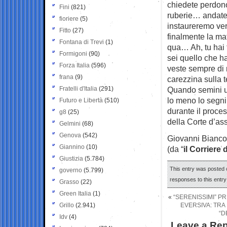
chiedete perdono
Fini
(821)
ruberie… andate
fioriere
(5)
instaureremo ver
Fitto
(27)
finalmente la ma
Fontana di Trevi
(1)
qua… Ah, tu hai 
Formigoni
(90)
sei quello che h
Forza Italia
(596)
veste sempre di 
frana
(9)
carezzina sulla 
Fratelli d'Italia
(291)
Quando semini u
lo meno lo segni
Futuro e Libertà
(510)
durante il proces
g8
(25)
della Corte d’a
Gelmini
(68)
Genova
(542)
Giovanni Bianco
Giannino
(10)
(da “
il Corriere 
Giustizia
(5.784)
This entry was posted o
governo
(5.799)
responses to this entr
Grasso
(22)
Green Italia
(1)
«
“SERENISSIMI” P
Grillo
(2.941)
EVERSIVA: TRA
“D
Idv
(4)
Leave a Rep