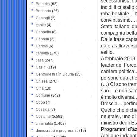
secessionista da
Brunetta
(83)
incidi il cristall
Burlando
(26)
roba bestiale… N
Camogli
(2)
convintissimo…. 
canile
(4)
Stato italiano, q
Cappello
(8)
compagnia bella,
Dalle frase capta
Caprotti
(2)
galera attraverso
Caritas
(6)
esilio.
carovita
(170)
A febbraio 2013 l
casa
(247)
leader dei Forcon
Casini
(119)
carriera politic
Centrodestra in Liguria
(35)
persone qua che 
Chiesa
(276)
(…) Ci sono tren
Cina
(10)
suo… e non sa c
Comune
(342)
è molto diversa
Coop
(7)
Brescia… perfino
Quello che è ch
Cossiga
(7)
neutrale , uno d
Costume
(5.581)
ministro degli E
criminalità
(1.402)
Programmi d’a
democratici e progressisti
(19)
Altri due indaga