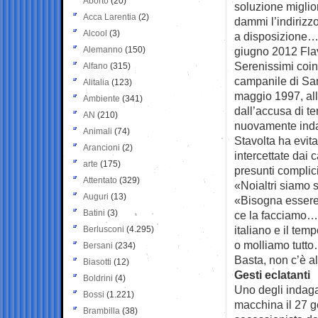
Aborto
(20)
soluzione miglio
Acca Larentia
(2)
dammi l’indirizz
Alcool
(3)
a disposizione…»
Alemanno
(150)
giugno 2012 Flav
Serenissimi coinv
Alfano
(315)
campanile di Sa
Alitalia
(123)
maggio 1997, all
Ambiente
(341)
dall’accusa di te
AN
(210)
nuovamente inda
Animali
(74)
Stavolta ha evit
Arancioni
(2)
intercettate dai 
arte
(175)
presunti complici
Attentato
(329)
«Noialtri siamo 
Auguri
(13)
«Bisogna essere 
Batini
(3)
ce la facciamo…
italiano e il te
Berlusconi
(4.295)
o molliamo tutto
Bersani
(234)
Basta, non c’è al
Biasotti
(12)
Gesti eclatanti
Boldrini
(4)
Uno degli indagat
Bossi
(1.221)
macchina il 27 g
Brambilla
(38)