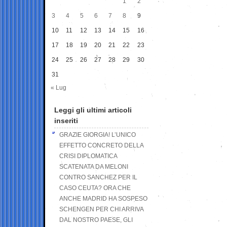
1
2
3
4
5
6
7
8
9
10
11
12
13
14
15
16
17
18
19
20
21
22
23
24
25
26
27
28
29
30
31
« Lug
Leggi gli ultimi articoli
inseriti
GRAZIE GIORGIA! L’UNICO
EFFETTO CONCRETO DELLA
CRISI DIPLOMATICA
SCATENATA DA MELONI
CONTRO SANCHEZ PER IL
CASO CEUTA? ORA CHE
ANCHE MADRID HA SOSPESO
SCHENGEN PER CHI ARRIVA
DAL NOSTRO PAESE, GLI