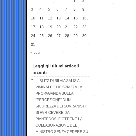
1
2
3
4
5
6
7
8
9
10
11
12
13
14
15
16
17
18
19
20
21
22
23
24
25
26
27
28
29
30
31
« Lug
Leggi gli ultimi articoli
inseriti
IL BLITZ DI SILVIA SALIS AL
VIMINALE CHE SPIAZZA LA
PROPAGANDA SULLA
“PERCEZIONE” DI IN-
SICUREZZA DEI SOVRANISTI:
SI FA RICEVERE DA
PIANTEDOSI E OTTIENE LA
COLLABORAZIONE DEL
MINISTRO SENZA CEDERE SU