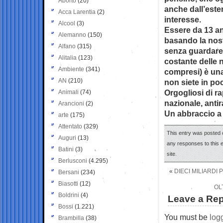
Aborto
(20)
anche dall’ester
Acca Larentia
(2)
interesse.
Alcool
(3)
Essere da 13 anni
Alemanno
(150)
basando la nostr
Alfano
(315)
senza guardare
Alitalia
(123)
costante delle no
Ambiente
(341)
compresi) è una
AN
(210)
non siete in po
Orgogliosi di r
Animali
(74)
nazionale, antiraz
Arancioni
(2)
Un abbraccio a t
arte
(175)
Attentato
(329)
This entry was posted o
Auguri
(13)
any responses to this 
Batini
(3)
site.
Berlusconi
(4.295)
«
DIECI MILIARDI
Bersani
(234)
Biasotti
(12)
OL
Boldrini
(4)
Leave a Rep
Bossi
(1.221)
You must be
log
Brambilla
(38)