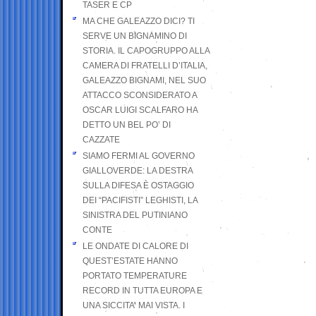
TASER E CP
MA CHE GALEAZZO DICI? TI
SERVE UN BIGNAMINO DI
STORIA. IL CAPOGRUPPO ALLA
CAMERA DI FRATELLI D’ITALIA,
GALEAZZO BIGNAMI, NEL SUO
ATTACCO SCONSIDERATO A
OSCAR LUIGI SCALFARO HA
DETTO UN BEL PO’ DI
CAZZATE
SIAMO FERMI AL GOVERNO
GIALLOVERDE: LA DESTRA
SULLA DIFESA È OSTAGGIO
DEI “PACIFISTI” LEGHISTI, LA
SINISTRA DEL PUTINIANO
CONTE
LE ONDATE DI CALORE DI
QUEST’ESTATE HANNO
PORTATO TEMPERATURE
RECORD IN TUTTA EUROPA E
UNA SICCITA’ MAI VISTA. I