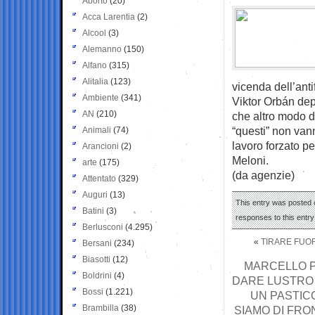
Aborto
(20)
Acca Larentia
(2)
Alcool
(3)
Alemanno
(150)
Alfano
(315)
Alitalia
(123)
vicenda dell’anti
Ambiente
(341)
Viktor Orbán dep
AN
(210)
che altro modo 
“questi” non van
Animali
(74)
lavoro forzato pe
Arancioni
(2)
Meloni.
arte
(175)
(da agenzie)
Attentato
(329)
Auguri
(13)
This entry was posted o
Batini
(3)
responses to this entr
Berlusconi
(4.295)
«
TIRARE FUOR
Bersani
(234)
Biasotti
(12)
MARCELLO P
Boldrini
(4)
DARE LUSTRO 
Bossi
(1.221)
UN PASTIC
Brambilla
(38)
SIAMO DI FRO