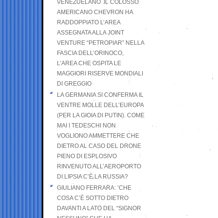
VENEZUELANO .IL COLOSSO
AMERICANO CHEVRON HA
RADDOPPIATO L’AREA
ASSEGNATA ALLA JOINT
VENTURE “PETROPIAR” NELLA
FASCIA DELL’ORINOCO,
L’AREA CHE OSPITA LE
MAGGIORI RISERVE MONDIALI
DI GREGGIO
LA GERMANIA SI CONFERMA IL
VENTRE MOLLE DELL’EUROPA
(PER LA GIOIA DI PUTIN). COME
MAI I TEDESCHI NON
VOGLIONO AMMETTERE CHE
DIETRO AL CASO DEL DRONE
PIENO DI ESPLOSIVO
RINVENUTO ALL’AEROPORTO
DI LIPSIA C’È LA RUSSIA?
GIULIANO FERRARA: ’CHE
COSA C’È SOTTO DIETRO
DAVANTI A LATO DEL “SIGNOR