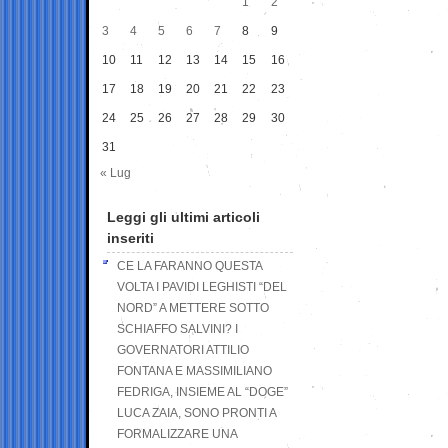
1
2
3
4
5
6
7
8
9
10
11
12
13
14
15
16
17
18
19
20
21
22
23
24
25
26
27
28
29
30
31
« Lug
Leggi gli ultimi articoli
inseriti
CE LA FARANNO QUESTA
VOLTA I PAVIDI LEGHISTI “DEL
NORD” A METTERE SOTTO
SCHIAFFO SALVINI? I
GOVERNATORI ATTILIO
FONTANA E MASSIMILIANO
FEDRIGA, INSIEME AL “DOGE”
LUCA ZAIA, SONO PRONTI A
FORMALIZZARE UNA