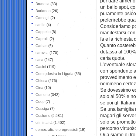
per dare almeno u
Brunetta
(83)
un bello spot, co
Burlando
(26)
puramente psicolo
Camogli
(2)
preferirebbe qual
canile
(4)
Consideriamo poi
Cappello
(8)
manifestarsi con
fa e la richiesta
Caprotti
(2)
Quanto costerebb
Caritas
(6)
detassa al 100%, 
carovita
(170)
certa quota.
casa
(247)
L’eventuale sfor
Casini
(119)
corrispondente a
Centrodestra in Liguria
(35)
provvedimento es
Chiesa
(276)
nemmeno certez
Cina
(10)
Se dovessimo es
Comune
(342)
solo al 50% e no
Coop
(7)
se poi gli Italia
Se una famiglia 
Cossiga
(7)
magari gli servo
Costume
(5.581)
solo se prometton
criminalità
(1.402)
percorso virtuos
democratici e progressisti
(19)
Qua siamo di fro