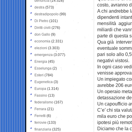
denuncia
(14.528)
costo, avranno d
destra
(573)
A chi andrebbe la
destradipopolo
(99)
dipendenti intant
Di Pietro
(101)
mensilità aggiun
Diritti civili
(276)
miliardi che vann
don Gallo
(9)
parte di questa
economia
(2.331)
Qua già interven
eventuale somma
elezioni
(3.303)
pari solo allo 0,
emergenza
(3.077)
negativi vistosi.
Energia
(45)
In ogni caso ved
Esselunga
(2)
venisse approvat
Esteri
(784)
Un impiegato con
Eugenetica
(3)
avrebbe 206 euro
Europa
(1.314)
Un operaio metal
Fassino
(13)
detassazione de
federalismo
(167)
Un capoufficio a
Ferrara
(21)
C’e’ chi sta valu
mila euro che por
Ferretti
(6)
ipotesi più remot
ferrovie
(133)
Diciamo che la ci
finanziaria
(325)