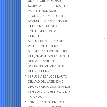
UN LETTORE INDIGNATO
SCRIVE A “REPUBBLICA”: “I
PACIFISTI NON SONO
FILORUSSI”. E MERLO LO
SMASCHERA: “DISARMANDO
L’UCRAINA, QUESTO
‘PACIFISMO’ NON LA
CONSEGNEREBBE
ALL’OCCIDENTE E AI SUOI
VALORI ‘PACIFISTI’ MA
ALL’IMPERIALISMO DI PUTIN
CHE, ARMATO SINO AI DENTI E
RINGALLUZZITO, NE
USCIREBBE AFFAMATO DI
NUOVE GUERRE”
IN RUSSIA ESPLODE L’AUTO
DELL’AD DELL’AZIENDA DI
DRONI: MORTO L’AUTISTA, LUI
IN FIN DI VITA. CHI E’ VLADIMIR
TKACHUK
ESTATE, LA STAGIONE PIU’