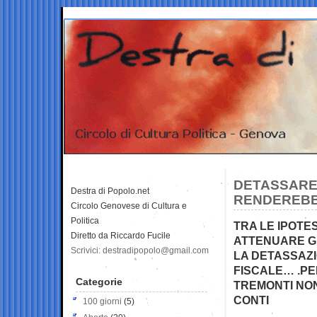
DETASSARE
Destra di Popolo.net
RENDEREBB
Circolo Genovese di Cultura e
Politica
TRA LE IPOTE
Diretto da Riccardo Fucile
ATTENUARE GL
Scrivici: destradipopolo@gmail.com
LA DETASSAZI
FISCALE… .PER
Categorie
TREMONTI NO
CONTI
100 giorni
(5)