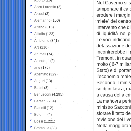
Aborto
(20)
Nel Governo si st
Acca Larentia
(2)
tamponare
il ca
Alcool
(3)
erodere i margini
Alemanno
(150)
miele” del centro
intervento che di
Alfano
(315)
di liquidità nel p
Alitalia
(123)
Le voci indicano
Ambiente
(341)
detassazione del
AN
(210)
incontrerebbe il 
Animali
(74)
Tremonti, in quan
Arancioni
(2)
molto ( 6-7 milia
arte
(175)
Stato) e di porta
Attentato
(329)
l’economia reale
Auguri
(13)
Secondo il minist
Batini
(3)
soldi in tasca, m
a causa della cr
Berlusconi
(4.295)
La manovra perta
Bersani
(234)
ministro Sacconi
Biasotti
(12)
sforare il tetto 
Boldrini
(4)
revisione dei livel
Bossi
(1.221)
Nella maggioran
Brambilla
(38)