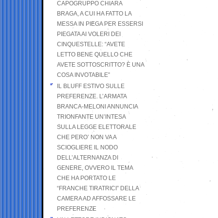
CAPOGRUPPO CHIARA
BRAGA, A CUI HA FATTO LA
MESSA IN PIEGA PER ESSERSI
PIEGATA AI VOLERI DEI
CINQUESTELLE: “AVETE
LETTO BENE QUELLO CHE
AVETE SOTTOSCRITTO? È UNA
COSA INVOTABILE”
IL BLUFF ESTIVO SULLE
PREFERENZE. L’ARMATA
BRANCA-MELONI ANNUNCIA
TRIONFANTE UN’INTESA
SULLA LEGGE ELETTORALE
CHE PERO’ NON VA A
SCIOGLIERE IL NODO
DELL’ALTERNANZA DI
GENERE, OVVERO IL TEMA
CHE HA PORTATO LE
“FRANCHE TIRATRICI” DELLA
CAMERA AD AFFOSSARE LE
PREFERENZE