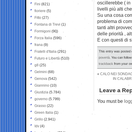
oscillerebbe ( in
Fini
(821)
livelli più alti c
fioriere
(5)
Su una cosa con
Fitto
(27)
problema di come
Fontana di Trevi
(1)
tanti altri provve
Formigoni
(90)
delle priorità , a
Forza Italia
(596)
E con questi di s
frana
(9)
Fratelli d'Italia
(291)
This entry was posted o
povertà
. You can follo
Futuro e Libertà
(510)
trackback
from your ow
g8
(25)
Gelmini
(68)
«
CALO NEI SONDAGG
Genova
(542)
IN CALABR
Giannino
(10)
Leave a Rep
Giustizia
(5.784)
governo
(5.799)
You must be
log
Grasso
(22)
Green Italia
(1)
Grillo
(2.941)
Idv
(4)