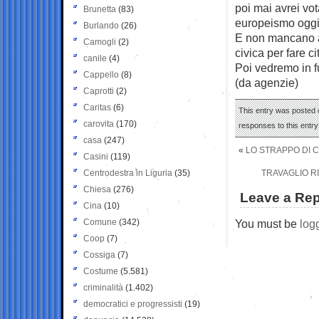
poi mai avrei vot
Brunetta
(83)
europeismo oggi
Burlando
(26)
E non mancano ac
Camogli
(2)
civica per fare c
canile
(4)
Poi vedremo in f
Cappello
(8)
(da agenzie)
Caprotti
(2)
Caritas
(6)
This entry was posted o
carovita
(170)
responses to this entr
casa
(247)
«
LO STRAPPO DI C
Casini
(119)
Centrodestra in Liguria
(35)
TRAVAGLIO RI
Chiesa
(276)
Leave a Rep
Cina
(10)
Comune
(342)
You must be
log
Coop
(7)
Cossiga
(7)
Costume
(5.581)
criminalità
(1.402)
democratici e progressisti
(19)