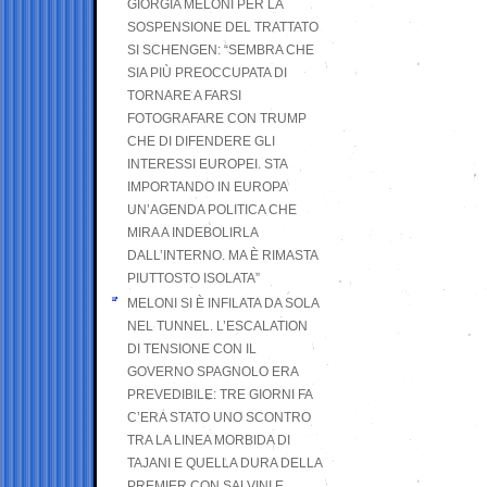
GIORGIA MELONI PER LA
SOSPENSIONE DEL TRATTATO
SI SCHENGEN: “SEMBRA CHE
SIA PIÙ PREOCCUPATA DI
TORNARE A FARSI
FOTOGRAFARE CON TRUMP
CHE DI DIFENDERE GLI
INTERESSI EUROPEI. STA
IMPORTANDO IN EUROPA
UN’AGENDA POLITICA CHE
MIRA A INDEBOLIRLA
DALL’INTERNO. MA È RIMASTA
PIUTTOSTO ISOLATA”
MELONI SI È INFILATA DA SOLA
NEL TUNNEL. L’ESCALATION
DI TENSIONE CON IL
GOVERNO SPAGNOLO ERA
PREVEDIBILE: TRE GIORNI FA
C’ERA STATO UNO SCONTRO
TRA LA LINEA MORBIDA DI
TAJANI E QUELLA DURA DELLA
PREMIER CON SALVINI E