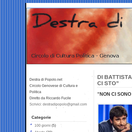
DI BATTIST
Destra di Popolo.net
CI STO”
Circolo Genovese di Cultura e
Politica
“NON CI SONO
Diretto da Riccardo Fucile
Scrivici: destradipopolo@gmail.com
Categorie
100 giorni
(5)