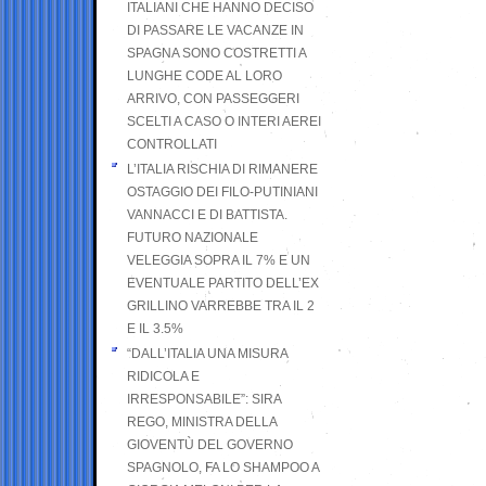
ITALIANI CHE HANNO DECISO
DI PASSARE LE VACANZE IN
SPAGNA SONO COSTRETTI A
LUNGHE CODE AL LORO
ARRIVO, CON PASSEGGERI
SCELTI A CASO O INTERI AEREI
CONTROLLATI
L’ITALIA RISCHIA DI RIMANERE
OSTAGGIO DEI FILO-PUTINIANI
VANNACCI E DI BATTISTA.
FUTURO NAZIONALE
VELEGGIA SOPRA IL 7% E UN
EVENTUALE PARTITO DELL’EX
GRILLINO VARREBBE TRA IL 2
E IL 3.5%
“DALL’ITALIA UNA MISURA
RIDICOLA E
IRRESPONSABILE”: SIRA
REGO, MINISTRA DELLA
GIOVENTÙ DEL GOVERNO
SPAGNOLO, FA LO SHAMPOO A