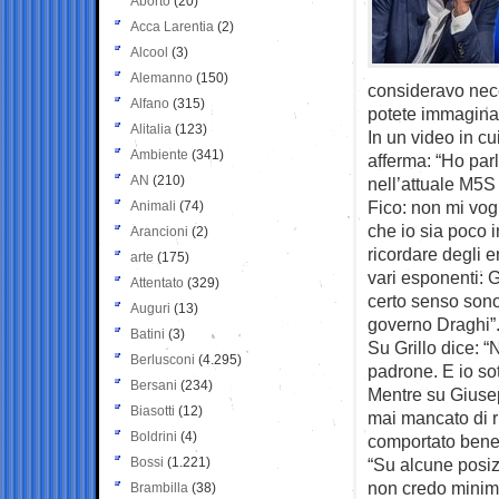
Aborto
(20)
Acca Larentia
(2)
Alcool
(3)
Alemanno
(150)
consideravo nec
Alfano
(315)
potete immaginar
Alitalia
(123)
In un video in cu
Ambiente
(341)
afferma: “Ho pa
AN
(210)
nell’attuale M5
Fico: non mi vog
Animali
(74)
che io sia poco 
Arancioni
(2)
ricordare degli e
arte
(175)
vari esponenti: G
Attentato
(329)
certo senso sono 
Auguri
(13)
governo Draghi”
Batini
(3)
Su Grillo dice: “
Berlusconi
(4.295)
padrone. E io sot
Bersani
(234)
Mentre su Giuse
Biasotti
(12)
mai mancato di r
Boldrini
(4)
comportato bene.
Bossi
(1.221)
“Su alcune posiz
non credo minima
Brambilla
(38)