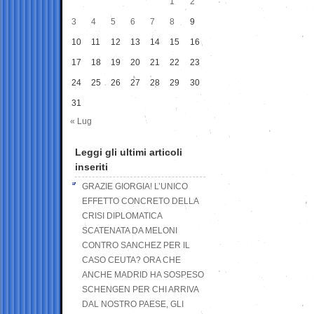
1
2
3
4
5
6
7
8
9
10
11
12
13
14
15
16
17
18
19
20
21
22
23
24
25
26
27
28
29
30
31
« Lug
Leggi gli ultimi articoli
inseriti
GRAZIE GIORGIA! L’UNICO
EFFETTO CONCRETO DELLA
CRISI DIPLOMATICA
SCATENATA DA MELONI
CONTRO SANCHEZ PER IL
CASO CEUTA? ORA CHE
ANCHE MADRID HA SOSPESO
SCHENGEN PER CHI ARRIVA
DAL NOSTRO PAESE, GLI