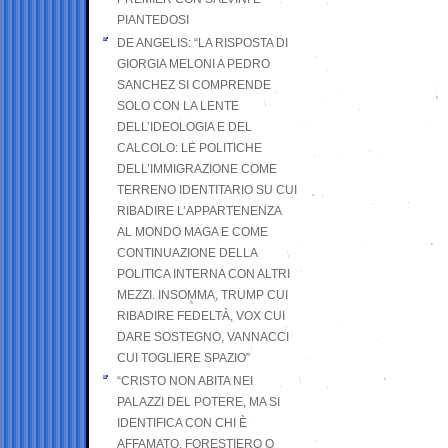
PIANTEDOSI
DE ANGELIS: “LA RISPOSTA DI
GIORGIA MELONI A PEDRO
SANCHEZ SI COMPRENDE
SOLO CON LA LENTE
DELL’IDEOLOGIA E DEL
CALCOLO: LE POLITICHE
DELL’IMMIGRAZIONE COME
TERRENO IDENTITARIO SU CUI
RIBADIRE L’APPARTENENZA
AL MONDO MAGA E COME
CONTINUAZIONE DELLA
POLITICA INTERNA CON ALTRI
MEZZI. INSOMMA, TRUMP CUI
RIBADIRE FEDELTÀ, VOX CUI
DARE SOSTEGNO, VANNACCI
CUI TOGLIERE SPAZIO”
“CRISTO NON ABITA NEI
PALAZZI DEL POTERE, MA SI
IDENTIFICA CON CHI È
AFFAMATO, FORESTIERO O