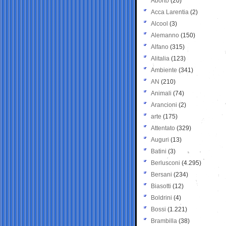
Aborto
(20)
Acca Larentia
(2)
Alcool
(3)
Alemanno
(150)
Alfano
(315)
Alitalia
(123)
Ambiente
(341)
AN
(210)
Animali
(74)
Arancioni
(2)
arte
(175)
Attentato
(329)
Auguri
(13)
Batini
(3)
Berlusconi
(4.295)
Bersani
(234)
Biasotti
(12)
Boldrini
(4)
Bossi
(1.221)
Brambilla
(38)