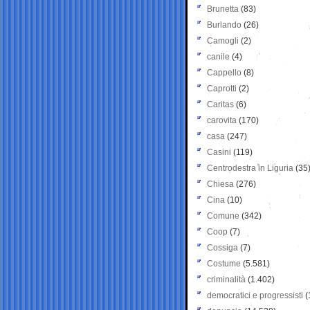
Brunetta
(83)
Burlando
(26)
Camogli
(2)
canile
(4)
Cappello
(8)
Caprotti
(2)
Caritas
(6)
carovita
(170)
casa
(247)
Casini
(119)
Centrodestra in Liguria
(35
Chiesa
(276)
Cina
(10)
Comune
(342)
Coop
(7)
Cossiga
(7)
Costume
(5.581)
criminalità
(1.402)
democratici e progressisti
(