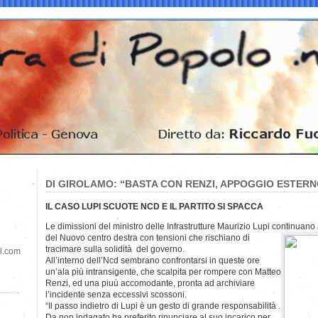
DI GIROLAMO: “BASTA CON RENZI, APPOGGIO ESTER
IL CASO LUPI SCUOTE NCD E IL PARTITO SI SPACCA
Le dimissioni del ministro delle Infrastrutture Maurizio Lupi continuano 
del Nuovo centro destra con tensioni che rischiano di
tracimare sulla solidità del governo.
il.com
All’interno dell’Ncd sembrano confrontarsi in queste ore
un’ala più intransigente, che scalpita per rompere con Matteo
Renzi, ed una piuù accomodante, pronta ad archiviare
l’incidente senza eccessivi scossoni.
“Il passo indietro di Lupi è un gesto di grande responsabilità .
Da non indagato ha preferito rinunciare al suo incarico per