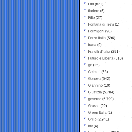
Fini
(821)
fioriere
(5)
Fitto
(27)
Fontana di Trevi
(1)
Formigoni
(90)
Forza Italia
(596)
frana
(9)
Fratelli d'Italia
(291)
Futuro e Libertà
(510)
g8
(25)
Gelmini
(68)
Genova
(542)
Giannino
(10)
Giustizia
(5.784)
governo
(5.799)
Grasso
(22)
Green Italia
(1)
Grillo
(2.941)
Idv
(4)