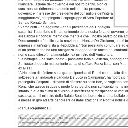
rilanciare l’azione del governo e del nostro partito. Non ci
sarà nessun ridimensionamento nella nostra presenza nel
governo: è interesse del presidente del consiglio e dell’intera
maggioranza”, ha spiegato il capogruppo di Area Popolare al
Senato Renato Schifani.
“Siamo certi – ha aggiunto – che il presidente del Consiglio
garantirà l’equilibrio e il mantenimento della nostra forza di governo, 
area abbia il riconoscimento che merita e che il nostro partito possa at
Decisamente più bellicosa la reazione di Nunzia De Girolamo, che è to
espresse in un’intervista a Repubblica. “Non possiamo continuare ad es
di un premier che ha una arroganza insopportabile anche nei confronti 
non è stato difeso”, ha lamentato l’ex ministro dell’Agricoltura.
“La battaglia – ha sottolineato – possiamo farla all’esterno, appoggiand
Sul fuoco di questo malcontento cerca di soffiare Forza Italia, con Maur
ex alleati.
“A Ncd dico di riflettere sulla grande ipocrisia di Renzi che ha fatto dim
sottosegretari indagati e candida De Luca in Campania”, ha ricordato.
proseguito Gasparri – diciamo di riflettere su cosa fare, se vogliono co
Renzi che agisce in questo modo forse perchè non sufficientemente inc
Intanto in questo clima di divisioni e incertezza si moltiplicano le voci 
casacca, con il ministro della Salute Beatrice Lorenzin che ha bollato 
e messe in giro ad arte per creare destabilizzazione in Ncd” le notizie 
(da “
La Repubblica”
)
This entry was posted on sabato, Marzo 21st, 2015 at 16:57 and is filed under
Alfano
. You can follow any response
leave a response
, or
trackback
from your own site.