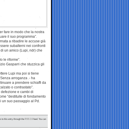
per fare in modo che la nostra
tuare il suo programma”.
rnata a ribadire le accuse già
sere subalterni nei confronti
di un amico (Lupi, ndr) che
o le riforme”.
izio Gasparri che stuzzica gli
ettere Lupi ma poi si tiene
 “Senza arroganza .- ha
ntinuare a prendere schiaffi da
alzato o contrastato”.
di defezione e cambi di
come “destituite di fondamento
di un suo passaggio al Pd.
s to this entry through the
RSS 2.0
feed. You can