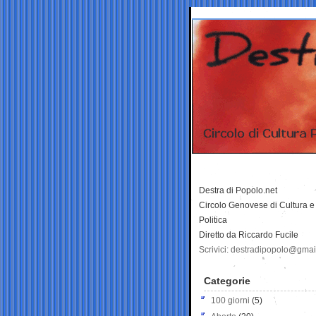
Destra di Popolo.net
Circolo Genovese di Cultura e
Politica
Diretto da Riccardo Fucile
Scrivici: destradipopolo@gma
Categorie
100 giorni
(5)