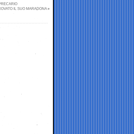
 PRECARIO
TROVATO IL SUO MARADONA
»