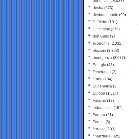
denuncia
(14.528)
destra
(573)
destradipopolo
(99)
Di Pietro
(101)
Diritti civili
(276)
don Gallo
(9)
economia
(2.331)
elezioni
(3.303)
emergenza
(3.077)
Energia
(45)
Esselunga
(2)
Esteri
(784)
Eugenetica
(3)
Europa
(1.314)
Fassino
(13)
federalismo
(167)
Ferrara
(21)
Ferretti
(6)
ferrovie
(133)
finanziaria
(325)