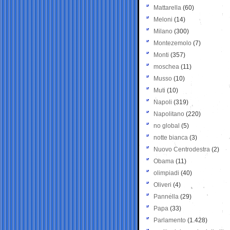
Mattarella
(60)
Meloni
(14)
Milano
(300)
Montezemolo
(7)
Monti
(357)
moschea
(11)
Musso
(10)
Muti
(10)
Napoli
(319)
Napolitano
(220)
no global
(5)
notte bianca
(3)
Nuovo Centrodestra
(2)
Obama
(11)
olimpiadi
(40)
Oliveri
(4)
Pannella
(29)
Papa
(33)
Parlamento
(1.428)