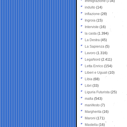
Immigrazione
(734)
indulto
(14)
inflazione
(26)
Ingroia
(15)
Interviste
(16)
la casta
(1.394)
La Destra
(45)
La Sapienza
(5)
Lavoro
(1.316)
LegaNord
(2.411)
Letta Enrico
(154)
Liberi e Uguali
(10)
Libia
(68)
Libri
(33)
Liguria Futurista
(25)
mafia
(543)
manifesto
(7)
Margherita
(16)
Maroni
(171)
Mastella
(16)