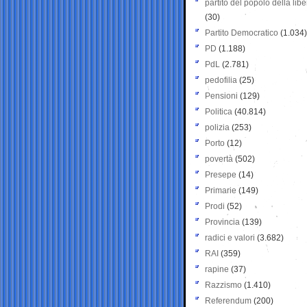
partito del popolo della libe
(30)
Partito Democratico
(1.034)
PD
(1.188)
PdL
(2.781)
pedofilia
(25)
Pensioni
(129)
Politica
(40.814)
polizia
(253)
Porto
(12)
povertà
(502)
Presepe
(14)
Primarie
(149)
Prodi
(52)
Provincia
(139)
radici e valori
(3.682)
RAI
(359)
rapine
(37)
Razzismo
(1.410)
Referendum
(200)