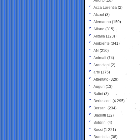
Aborto
(20)
Acca Larentia
(2)
Alcool
(3)
Alemanno
(150)
Alfano
(315)
Alitalia
(123)
Ambiente
(341)
AN
(210)
Animali
(74)
Arancioni
(2)
arte
(175)
Attentato
(329)
Auguri
(13)
Batini
(3)
Berlusconi
(4.295)
Bersani
(234)
Biasotti
(12)
Boldrini
(4)
Bossi
(1.221)
Brambilla
(38)