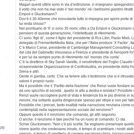
Magari questi ultimi sono in via d’estinzione, ci insegnano spiegandoc
il volto che non ha mai visto il ‘bel mondo’ nè i bellissimi giardini ritratti
Empoli e Glucksmann?
Dov’è il 30-40enne che nonostante tutto si impegna per aprire porte di
lui resta chiuso?
Nel prontuario di ‘Il’ ci sono 35 nomi, oltre a Da Empoli e Glucksmann 
pensiero di questa generazione, l’intellettuale di riferimento.
Ci sono ‘figli di’, come il figlio del presidente di Rcs Libri, Paolo Mieli
delegato di FremantleMedia Italia, che per l’Italia produce ‘X Factor’, Itali
C’è Marco Carrai, presidente di Cambridge Management Consulting 
del cda del Gabinetto Vieusseux a Firenze e presidente di Aeroporti F
e per lui da sempre punto di riferimento nel ‘mondo che conta’.
C’è la direttrice di Sky Sarah Varetto, il neodirettore del Foglio Claudi
vicepresidente Organizzazione di Confindustria, ex presidente della 
Siena e altri.
)
Gente in gamba, certo. Che sa tenere alto il testimone che si è ritrovato
valore il proprio ruolo.
Ma è possibile che il ‘Partito della Nazione’ che Renzi vuole fondare si
da uno spicchio di società , quello in alto a destra e sinistra? Possibile 
Renzi vuole raccogliere punti di vista e tendenze tra le più diverse in
minore, ma soltanto quella dirigenziale spesso per stirpe e non per fat
Possibile che i precari, tanto esaltati nella narrazione renziana come 
contemplati nella rappresentazione sociale del renzismo?
Oppure questo è il renzismo che comanda, gli altri seguono.
O anche: il renzismo è tale perchè ha un ruolo di comando. Ci sta.
Scrive Glucksmann: “Non c’è più scelta. Se vogliamo preservare quello
19)
vivere quello che credevamo innato, è tempo di scambiare i nostri abit
operaio, è tempo di smetterla di credere nel laissez-faire, laissez-passe