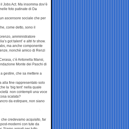
i il Jobs Act. Ma insomma dov’è
 nelle foto patinate di Da
 un ascensore sociale che per
che, come detto, sono il
, Lorenzo, amministratore
a’s got talent’ e altri tv show.
Labs, ma anche componente
irenze, nonchè amico di Renzi
o Cerasa, c’è Antonella Mansi,
Fondazione Monte dei Paschi di
 a gestire, che sa mettere a
a alla fine rappresentato solo
che la ‘big tent’ nella quale
 società non contempli una voce
icosa scalata?
cancro da estirpare, non siano
 che credevamo acquisito, far
i post-moderni con tute da
r. Siamo armati per tutto