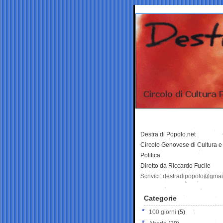
Destra di Popolo.net
Circolo Genovese di Cultura e
Politica
Diretto da Riccardo Fucile
Scrivici: destradipopolo@gma
Categorie
100 giorni
(5)