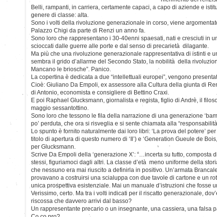
Belli, rampanti, in carriera, certamente capaci, a capo di aziende e istituzio
genere di classe: alta.
Sono i volti della rivoluzione generazionale in corso, viene argomentato
Palazzo Chigi da parte di Renzi un anno fa.
Sono loro che rappresentano i 30-40enni spaesati, nati e cresciuti in 
scioccati dalle guerre alle porte e dal senso di precarietà dilagante.
Ma più che una rivoluzione generazionale rappresentativa di istinti e umo
sembra il grido d’allarme del Secondo Stato, la nobilità della rivoluzion
Mancano le briosche”. Panico.
La copertina è dedicata a due “intellettuali europei”, vengono presentat
Cioè: Giuliano Da Empoli, ex assessore alla Cultura della giunta di Ren
di Antonio, economista e consigliere di Bettino Craxi.
E poi Raphael Glucksmann, giornalista e regista, figlio di Andrè, il filos
maggio sessantottino.
Sono loro che tessono le fila della narrazione di una generazione ‘bam
po’ perduta, che ora si risveglia e si sente chiamata alla “responsabilità
Lo spunto è fornito naturalmente dai loro libri: ‘La prova del potere’ pe
titolo di apertura di questo numero di ‘Il’) e ‘Generation Gueule de Boi
per Glucksmann.
Scrive Da Empoli della ‘generazione X’: “…incerta su tutto, composta di 
stessi, figuriamoci dagli altri. La classe d’età meno uniforme della stori
che nessuno era mai riuscito a definirla in positivo. Un’armata Brancaleo
provavano a costruirsi una scialuppa con due tavole di cartone e un roto
unica prospettiva esistenziale. Mai un manuale d’istruzioni che fosse u
Verissimo, certo. Ma tra i volti indicati per il riscatto generazionale, do
riscossa che davvero arrivi dal basso?
Un rappresentante precario o un insegnante, una cassiera, una falsa pa
Co.co.pro?