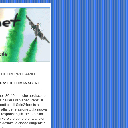
CHE UN PRECARIO
 QUASI TUTTI MANAGER E
no i 30-40enni che gestiscono
ia nell’era di Matteo Renzi, il
nerdì con il Sole24ore fa al
 alla ‘generazione x’, la nuova
 responsabilità dei prossimi
n vero e proprio prontuario di
definita la classe dirigente di
smo.