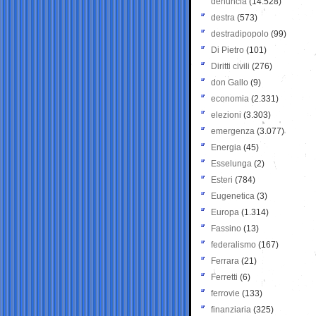
denuncia
(14.528)
destra
(573)
destradipopolo
(99)
Di Pietro
(101)
Diritti civili
(276)
don Gallo
(9)
economia
(2.331)
elezioni
(3.303)
emergenza
(3.077)
Energia
(45)
Esselunga
(2)
Esteri
(784)
Eugenetica
(3)
Europa
(1.314)
Fassino
(13)
federalismo
(167)
Ferrara
(21)
Ferretti
(6)
ferrovie
(133)
finanziaria
(325)