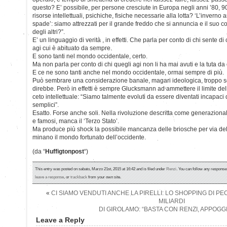
questo? E’ possibile, per persone cresciute in Europa negli anni ’80, 90
risorse intellettuali, psichiche, fisiche necessarie alla lotta? ‘L’inverno arr
spade’: siamo attrezzati per il grande freddo che si annuncia e il suo c
degli altri?”.
E’ un linguaggio di verità , in effetti. Che parla per conto di chi sente di 
agi cui è abituato da sempre.
E sono tanti nel mondo occidentale, certo.
Ma non parla per conto di chi quegli agi non li ha mai avuti e la tuta da 
E ce ne sono tanti anche nel mondo occidentale, ormai sempre di più.
Può sembrare una considerazione banale, magari ideologica, troppo sem
direbbe. Però in effetti è sempre Glucksmann ad ammettere il limite del
ceto intellettuale: “Siamo talmente evoluti da essere diventati incapaci 
semplici”.
Esatto. Forse anche soli. Nella rivoluzione descritta come generazionale 
e famosi, manca il ‘Terzo Stato’.
Ma produce più shock la possibile mancanza delle briosche per via del
minano il mondo fortunato dell’occidente.
(da “
Huffigtonpost
“)
This entry was posted on sabato, Marzo 21st, 2015 at 16:42 and is filed under
Renzi
. You can follow any responses
leave a response
, or
trackback
from your own site.
«
CI SIAMO VENDUTI ANCHE LA PIRELLI: LO SHOPPING DI PE
MILIARDI
DI GIROLAMO: “BASTA CON RENZI, APPOG
Leave a Reply