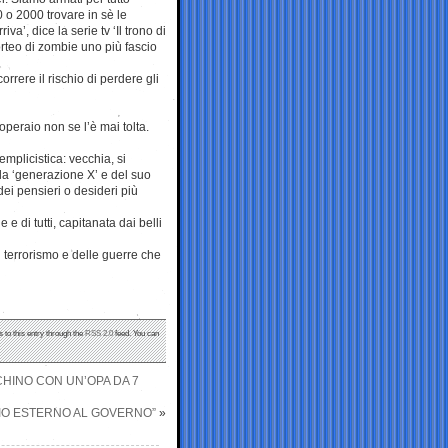
 o 2000 trovare in sè le
iva’, dice la serie tv ‘Il trono di
orteo di zombie uno più fascio
correre il rischio di perdere gli
operaio non se l’è mai tolta.
plicistica: vecchia, si
la ‘generazione X’ e del suo
dei pensieri o desideri più
e di tutti, capitanata dai belli
 terrorismo e delle guerre che
 to this entry through the
RSS 2.0
feed. You can
CHINO CON UN’OPA DA 7
GIO ESTERNO AL GOVERNO”
»