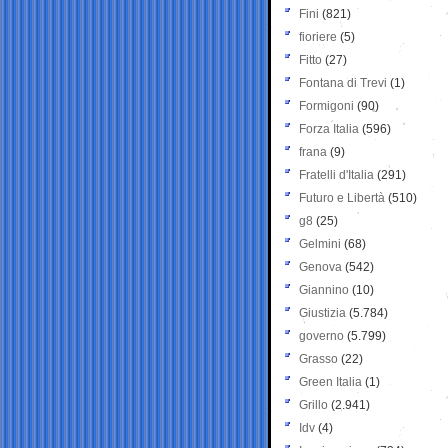
Fini
(821)
fioriere
(5)
Fitto
(27)
Fontana di Trevi
(1)
Formigoni
(90)
Forza Italia
(596)
frana
(9)
Fratelli d'Italia
(291)
Futuro e Libertà
(510)
g8
(25)
Gelmini
(68)
Genova
(542)
Giannino
(10)
Giustizia
(5.784)
governo
(5.799)
Grasso
(22)
Green Italia
(1)
Grillo
(2.941)
Idv
(4)