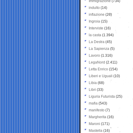
Immigrazione
(734)
indulto
(14)
inflazione
(26)
Ingroia
(15)
Interviste
(16)
la casta
(1.394)
La Destra
(45)
La Sapienza
(5)
Lavoro
(1.316)
LegaNord
(2.411)
Letta Enrico
(154)
Liberi e Uguali
(10)
Libia
(68)
Libri
(33)
Liguria Futurista
(25)
mafia
(543)
manifesto
(7)
Margherita
(16)
Maroni
(171)
Mastella
(16)