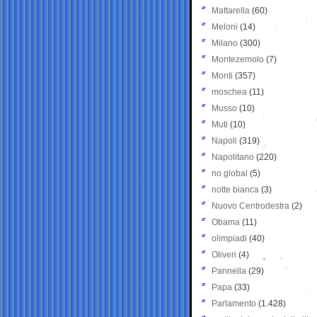
Mattarella
(60)
Meloni
(14)
Milano
(300)
Montezemolo
(7)
Monti
(357)
moschea
(11)
Musso
(10)
Muti
(10)
Napoli
(319)
Napolitano
(220)
no global
(5)
notte bianca
(3)
Nuovo Centrodestra
(2)
Obama
(11)
olimpiadi
(40)
Oliveri
(4)
Pannella
(29)
Papa
(33)
Parlamento
(1.428)