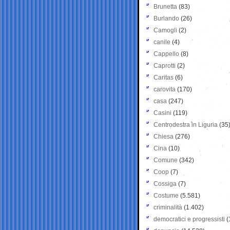
Brunetta
(83)
Burlando
(26)
Camogli
(2)
canile
(4)
Cappello
(8)
Caprotti
(2)
Caritas
(6)
carovita
(170)
casa
(247)
Casini
(119)
Centrodestra in Liguria
(35
Chiesa
(276)
Cina
(10)
Comune
(342)
Coop
(7)
Cossiga
(7)
Costume
(5.581)
criminalità
(1.402)
democratici e progressisti
(