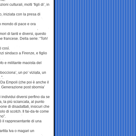
ni culturali, molti ‘figli di’, in
, iniziata con la presa di
un mondo di pace e ora
ri di tanti e diversi, questo
e francese. Della serie: “Toh!
i così.
zi sindaco a Firenze, e figlio
ofo e militante maoista del
bocciona’, un po’ viziata, un
 ”.
r Da Empoli (che poi è anche il
s, Generazione post sbornia’
individui diversi perfino da se
a, la più sciancata, al punto
ne di disadattati, insicuri che
lo di scotch. Il fai-da-te come
no”.
v’è il rappresentante di una
rtita Iva o magari un