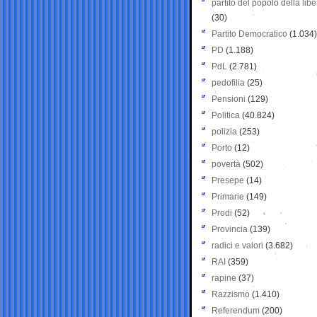
partito del popolo della libe
(30)
Partito Democratico
(1.034)
PD
(1.188)
PdL
(2.781)
pedofilia
(25)
Pensioni
(129)
Politica
(40.824)
polizia
(253)
Porto
(12)
povertà
(502)
Presepe
(14)
Primarie
(149)
Prodi
(52)
Provincia
(139)
radici e valori
(3.682)
RAI
(359)
rapine
(37)
Razzismo
(1.410)
Referendum
(200)