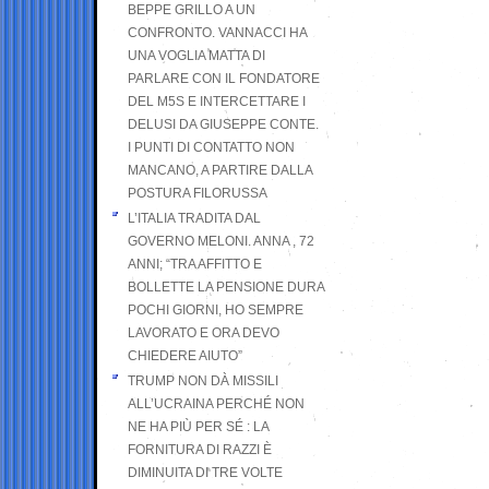
BEPPE GRILLO A UN
CONFRONTO. VANNACCI HA
UNA VOGLIA MATTA DI
PARLARE CON IL FONDATORE
DEL M5S E INTERCETTARE I
DELUSI DA GIUSEPPE CONTE.
I PUNTI DI CONTATTO NON
MANCANO, A PARTIRE DALLA
POSTURA FILORUSSA
L’ITALIA TRADITA DAL
GOVERNO MELONI. ANNA , 72
ANNI; “TRA AFFITTO E
BOLLETTE LA PENSIONE DURA
POCHI GIORNI, HO SEMPRE
LAVORATO E ORA DEVO
CHIEDERE AIUTO”
TRUMP NON DÀ MISSILI
ALL’UCRAINA PERCHÉ NON
NE HA PIÙ PER SÉ : LA
FORNITURA DI RAZZI È
DIMINUITA DI TRE VOLTE