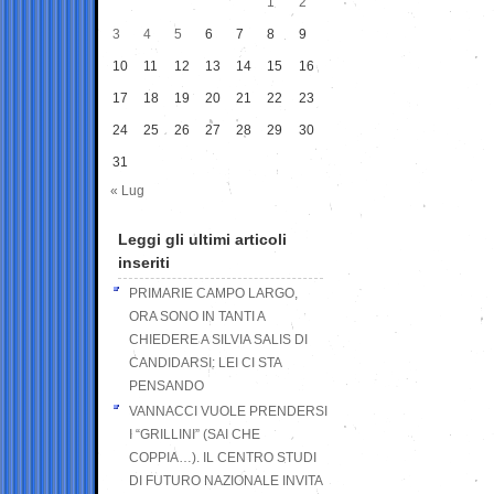
1
2
3
4
5
6
7
8
9
10
11
12
13
14
15
16
17
18
19
20
21
22
23
24
25
26
27
28
29
30
31
« Lug
Leggi gli ultimi articoli
inseriti
PRIMARIE CAMPO LARGO,
ORA SONO IN TANTI A
CHIEDERE A SILVIA SALIS DI
CANDIDARSI: LEI CI STA
PENSANDO
VANNACCI VUOLE PRENDERSI
I “GRILLINI” (SAI CHE
COPPIA…). IL CENTRO STUDI
DI FUTURO NAZIONALE INVITA