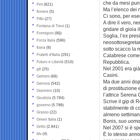
che da mesi punta
Fini
(821)
Ma l’elenco dei 
fioriere
(5)
Ci sono, per es
Fitto
(27)
A dire il vero, n
Fontana di Trevi
(1)
gridare di gioia 
Formigoni
(90)
Soglia, l’ex pres
Forza Italia
(596)
neosottosegretari
frana
(9)
sotto scacco la 
Fratelli d'Italia
(291)
Calabrese come M
Repubblica.
Futuro e Libertà
(510)
Nel 2001 era già
g8
(25)
Casini.
Gelmini
(68)
Ma due anni dopo
Genova
(542)
di prostituzione e
Giannino
(10)
l’attrice Serena 
Giustizia
(5.784)
Scrive il gip di 
governo
(5.799)
stabilmente di c
Grasso
(22)
almeno settimana
Green Italia
(1)
Bonis, suo uomo d
Grillo
(2.941)
Nel 2007 si è sp
È lo stesso anno 
Idv
(4)