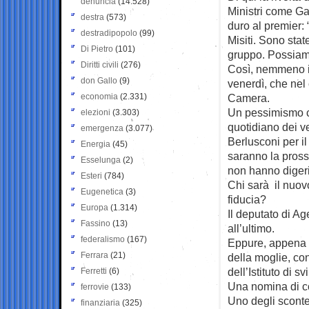
denuncia
(14.528)
Ministri come Ga
destra
(573)
duro al premier: 
destradipopolo
(99)
Misiti. Sono sta
Di Pietro
(101)
gruppo. Possiamo 
Diritti civili
(276)
Così, nemmeno il
don Gallo
(9)
venerdì, che nel
economia
(2.331)
Camera.
Un pessimismo che
elezioni
(3.303)
quotidiano dei ve
emergenza
(3.077)
Berlusconi per i
Energia
(45)
saranno la prossi
Esselunga
(2)
non hanno digerit
Esteri
(784)
Chi sarà il nuov
Eugenetica
(3)
fiducia?
Europa
(1.314)
Il deputato di A
Fassino
(13)
all’ultimo.
federalismo
(167)
Eppure, appena u
Ferrara
(21)
della moglie, co
dell’Istituto di 
Ferretti
(6)
Una nomina di co
ferrovie
(133)
Uno degli sconte
finanziaria
(325)