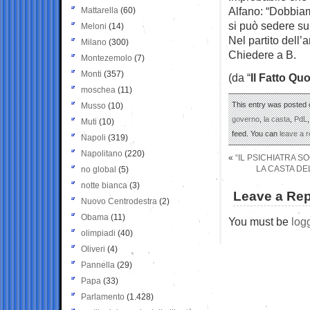
Alfano: “Dobbiam
Mattarella
(60)
si può sedere s
Meloni
(14)
Nel partito dell’
Milano
(300)
Chiedere a B.
Montezemolo
(7)
Monti
(357)
(da “
Il Fatto Qu
moschea
(11)
This entry was posted o
Musso
(10)
governo
,
la casta
,
PdL
Muti
(10)
feed. You can
leave a 
Napoli
(319)
Napolitano
(220)
«
“IL PSICHIATRA 
LA CASTA DEL
no global
(5)
notte bianca
(3)
Leave a Rep
Nuovo Centrodestra
(2)
Obama
(11)
You must be
log
olimpiadi
(40)
Oliveri
(4)
Pannella
(29)
Papa
(33)
Parlamento
(1.428)