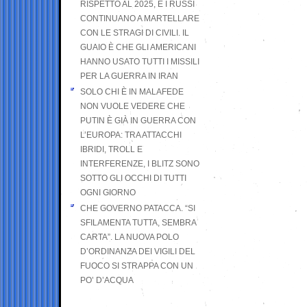
RISPETTO AL 2025, E I RUSSI
CONTINUANO A MARTELLARE
CON LE STRAGI DI CIVILI. IL
GUAIO È CHE GLI AMERICANI
HANNO USATO TUTTI I MISSILI
PER LA GUERRA IN IRAN
SOLO CHI È IN MALAFEDE
NON VUOLE VEDERE CHE
PUTIN È GIÀ IN GUERRA CON
L’EUROPA: TRA ATTACCHI
IBRIDI, TROLL E
INTERFERENZE, I BLITZ SONO
SOTTO GLI OCCHI DI TUTTI
OGNI GIORNO
CHE GOVERNO PATACCA. “SI
SFILAMENTA TUTTA, SEMBRA
CARTA”. LA NUOVA POLO
D’ORDINANZA DEI VIGILI DEL
FUOCO SI STRAPPA CON UN
PO’ D’ACQUA