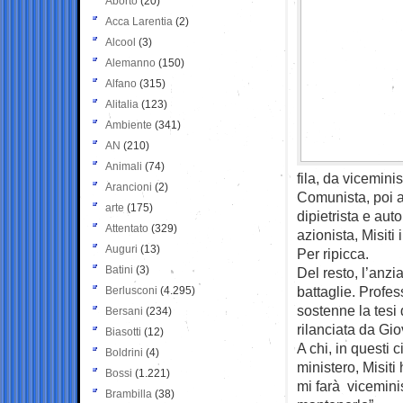
Aborto
(20)
Acca Larentia
(2)
Alcool
(3)
Alemanno
(150)
Alfano
(315)
Alitalia
(123)
Ambiente
(341)
AN
(210)
Animali
(74)
fila, da viceminis
Arancioni
(2)
Comunista, poi a
arte
(175)
dipietrista e au
Attentato
(329)
azionista, Misit
Auguri
(13)
Per ripicca.
Batini
(3)
Del resto, l’anz
battaglie. Profes
Berlusconi
(4.295)
sostenne la tesi
Bersani
(234)
rilanciata da Gio
Biasotti
(12)
A chi, in questi 
Boldrini
(4)
ministero, Misit
Bossi
(1.221)
mi farà viceminis
Brambilla
(38)