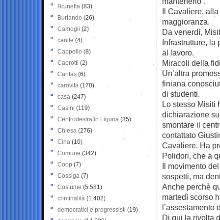
mantenerlo”.
Brunetta
(83)
Il Cavaliere, all
Burlando
(26)
maggioranza.
Camogli
(2)
Da venerdì, Misit
canile
(4)
Infrastrutture, l
Cappello
(8)
al lavoro.
Miracoli della fid
Caprotti
(2)
Un’altra promossa
Caritas
(6)
finiana conosciu
carovita
(170)
di studenti.
casa
(247)
Lo stesso Misiti
Casini
(119)
dichiarazione su
Centrodestra in Liguria
(35)
smontare il cent
Chiesa
(276)
contattato Giusti
Cina
(10)
Cavaliere. Ha pre
Comune
(342)
Polidori, che a q
Coop
(7)
Il movimento del 
sospetti, ma den
Cossiga
(7)
Anche perchè que
Costume
(5.581)
martedì scorso h
criminalità
(1.402)
l’assestamento di
democratici e progressisti
(19)
Di qui la rivolta