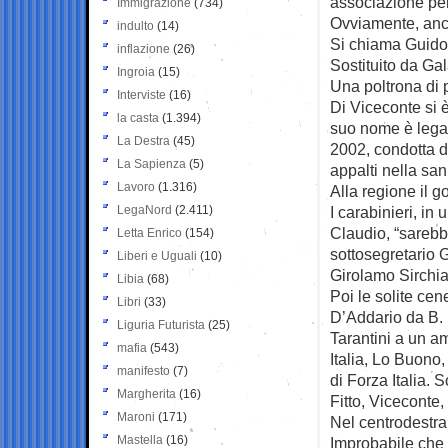
associazione per
Immigrazione
(734)
Ovviamente, anch
indulto
(14)
Si chiama Guido 
inflazione
(26)
Sostituito da Gal
Ingroia
(15)
Una poltrona di 
Interviste
(16)
Di Viceconte si è
la casta
(1.394)
suo nome è legat
La Destra
(45)
2002, condotta da
La Sapienza
(5)
appalti nella sani
Lavoro
(1.316)
Alla regione il g
LegaNord
(2.411)
I carabinieri, in 
Claudio, “sareb
Letta Enrico
(154)
sottosegretario G
Liberi e Uguali
(10)
Girolamo Sirchia,
Libia
(68)
Poi le solite cen
Libri
(33)
D’Addario da B. 
Liguria Futurista
(25)
Tarantini a un am
mafia
(543)
Italia, Lo Buono,
manifesto
(7)
di Forza Italia. 
Margherita
(16)
Fitto, Viceconte
Maroni
(171)
Nel centrodestra
Mastella
(16)
Improbabile che r