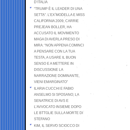
D’ITALIA
“TRUMP È IL LEADER DI UNA
SETTA”. L’EX MODELLA E MISS
CALIFORNIA 2009, CARRIE
PREJEAN BOLLER, HA
ACCUSATO IL MOVIMENTO
MAGA DI AVERLA PRESO DI
MIRA: “NON APPENA COMINCI
A PENSARE CON LA TUA
TESTA, A USARE IL BUON
SENSO E A METTERE IN
DISCUSSIONE LA
NARRAZIONE DOMINANTE,
VIENI EMARGINATO”
ILARIA CUCCHI E FABIO
ANSELMO SI SPOSANO; LA
SENATRICE DI AVS E
L’AVVOCATO INSIEME DOPO
LE BTTGLIE SULLA MORTE DI
STEFANO
KIM, IL SERVO SCIOCCO DI