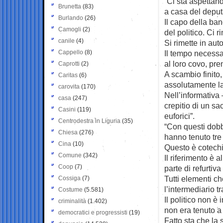
“Ci sta aspettan
Brunetta
(83)
a casa del deput
Burlando
(26)
Il capo della ba
Camogli
(2)
del politico. Ci 
canile
(4)
Si rimette in aut
Cappello
(8)
Il tempo necessa
al loro covo, pre
Caprotti
(2)
A scambio finito
Caritas
(6)
assolutamente la
carovita
(170)
Nell’informativa 
casa
(247)
crepitio di un s
Casini
(119)
euforici”.
Centrodestra in Liguria
(35)
“Con questi dobb
Chiesa
(276)
hanno tenuto tre
Cina
(10)
Questo è cotechi
Comune
(342)
Il riferimento è 
Coop
(7)
parte di refurtiva 
Tutti elementi c
Cossiga
(7)
l’intermediario tr
Costume
(5.581)
Il politico non è 
criminalità
(1.402)
non era tenuto a
democratici e progressisti
(19)
Fatto sta che la