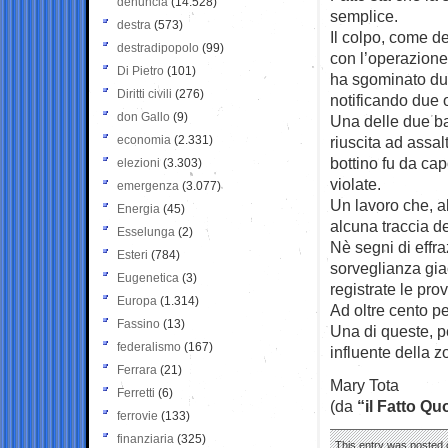
denuncia
(14.528)
semplice.
destra
(573)
Il colpo, come de
destradipopolo
(99)
con l’operazione 
Di Pietro
(101)
ha sgominato due
Diritti civili
(276)
notificando due 
don Gallo
(9)
Una delle due ba
economia
(2.331)
riuscita ad assal
bottino fu da cap
elezioni
(3.303)
violate.
emergenza
(3.077)
Un lavoro che, al
Energia
(45)
alcuna traccia d
Esselunga
(2)
Nè segni di effr
Esteri
(784)
sorveglianza gia
Eugenetica
(3)
registrate le pro
Europa
(1.314)
Ad oltre cento pe
Fassino
(13)
Una di queste, pe
federalismo
(167)
influente della z
Ferrara
(21)
Mary Tota
Ferretti
(6)
(da
“il Fatto Qu
ferrovie
(133)
finanziaria
(325)
This entry was posted o