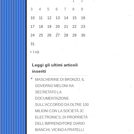
1
2
3
4
5
6
7
8
9
10
11
12
13
14
15
16
17
18
19
20
21
22
23
24
25
26
27
28
29
30
31
« Lug
Leggi gli ultimi articoli
inseriti
MASCHERINE DI BRONZO, IL
GOVERNO MELONI HA
SECRETATO LA
DOCUMENTAZIONE
SULL’ACCORDO DA OLTRE 100
MILIONI CON LA SOCIETÀ JC
ELECTRONICS, DI PROPRIETÀ
DELL’IMPRENDITORE DARIO
BIANCHI, VICINO A FRATELLI