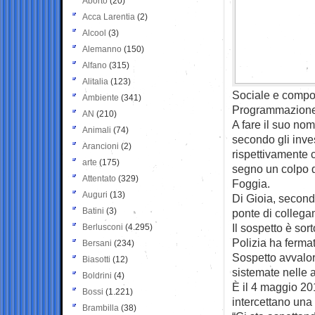
Aborto
(20)
Acca Larentia
(2)
Alcool
(3)
Alemanno
(150)
Alfano
(315)
Alitalia
(123)
Sociale e compo
Ambiente
(341)
Programmazione
AN
(210)
A fare il suo nom
Animali
(74)
secondo gli inve
Arancioni
(2)
rispettivamente
arte
(175)
segno un colpo da
Attentato
(329)
Foggia.
Auguri
(13)
Di Gioia, second
Batini
(3)
ponte di collegam
Il sospetto è sor
Berlusconi
(4.295)
Polizia ha ferma
Bersani
(234)
Sospetto avvalor
Biasotti
(12)
sistemate nelle a
Boldrini
(4)
È il 4 maggio 2
Bossi
(1.221)
intercettano una
Brambilla
(38)