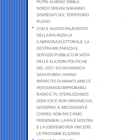
PUTIN: ALMENO 30MILA
NORDCOREANI SARANNO
DISPIEGATI SUL TERRITORIO
RUSSO
CON IL NUOVO PALINSESTO
DELLA RAI INIZIA LA
CAMPAGNA ELETTORALE. LA
DESTRA MILITARIZZA IL
SERVIZIO PUBBLICO IN VISTA
DELLE ELEZIONI POLITICHE
DEL 2027: DA VIA ASIAGO A
SAXA RUBRA, HANNO
INFARCITO DI AMANTI, AMICI E
PERSONAGGI IMPROBABILI
RADIO E TV, STERILIZZANDO
OGNI VOCE NON ORGANICA AL
GOVERNO. IL MESSAGGIO È
CHIARO: NON FACCIAMO
PRIGIONIERI. LA RAI È NOSTRA
E LA USEREMO PER VINCERE
LE PROSSIME ELEZIONI