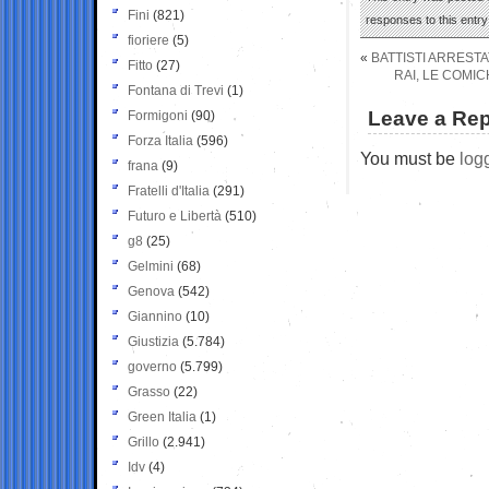
Fini
(821)
responses to this entr
fioriere
(5)
«
BATTISTI ARRESTA
Fitto
(27)
RAI, LE COMICH
Fontana di Trevi
(1)
Leave a Rep
Formigoni
(90)
Forza Italia
(596)
You must be
log
frana
(9)
Fratelli d'Italia
(291)
Futuro e Libertà
(510)
g8
(25)
Gelmini
(68)
Genova
(542)
Giannino
(10)
Giustizia
(5.784)
governo
(5.799)
Grasso
(22)
Green Italia
(1)
Grillo
(2.941)
Idv
(4)