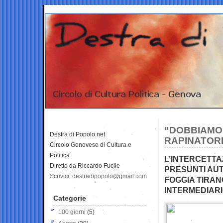
“DOBBIAMO 
Destra di Popolo.net
RAPINATORI 
Circolo Genovese di Cultura e
Politica
L’INTERCETTAZ
Diretto da Riccardo Fucile
PRESUNTI AUT
Scrivici: destradipopolo@gmail.com
FOGGIA TIRAN
INTERMEDIAR
Categorie
100 giorni
(5)