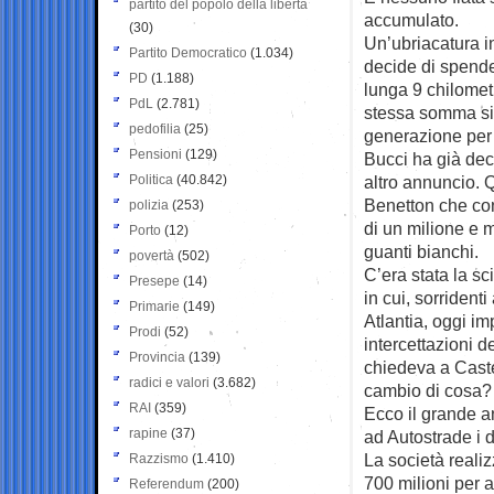
partito del popolo della libertà
accumulato.
(30)
Un’ubriacatura inf
Partito Democratico
(1.034)
decide di spende
PD
(1.188)
lunga 9 chilometr
PdL
(2.781)
stessa somma si 
pedofilia
(25)
generazione per 
Pensioni
(129)
Bucci ha già dec
Politica
(40.842)
altro annuncio. 
Benetton che con 
polizia
(253)
di un milione e m
Porto
(12)
guanti bianchi.
povertà
(502)
C’era stata la s
Presepe
(14)
in cui, sorrident
Primarie
(149)
Atlantia, oggi im
Prodi
(52)
intercettazioni d
Provincia
(139)
chiedeva a Castel
radici e valori
(3.682)
cambio di cosa? 
RAI
(359)
Ecco il grande a
rapine
(37)
ad Autostrade i d
La società reali
Razzismo
(1.410)
700 milioni per a
Referendum
(200)