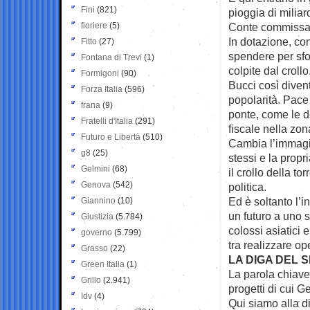
Fini
(821)
pioggia di miliar
fioriere
(5)
Conte commissari
In dotazione, con
Fitto
(27)
spendere per sfoll
Fontana di Trevi
(1)
colpite dal crollo
Formigoni
(90)
Bucci così diventa
Forza Italia
(596)
popolarità. Pace 
frana
(9)
ponte, come le d
Fratelli d'Italia
(291)
fiscale nella zon
Futuro e Libertà
(510)
Cambia l’immagin
g8
(25)
stessi e la propri
Gelmini
(68)
il crollo della to
Genova
(542)
politica.
Ed è soltanto l’in
Giannino
(10)
un futuro a uno s
Giustizia
(5.784)
colossi asiatici 
governo
(5.799)
tra realizzare op
Grasso
(22)
LA DIGA DEL 
Green Italia
(1)
La parola chiave 
Grillo
(2.941)
progetti di cui 
Idv
(4)
Qui siamo alla di