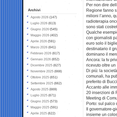
Per non dire del
Archivi
Regione fanno sug
milioni l’anno, 
Agosto 2026
(147)
radioterapia onc
Luglio 2026
(613)
sono stati costret
Giugno 2026
(545)
Qualche esempio:
Maggio 2026
(402)
con giornalisti p
Aprile 2026
(591)
euro solo il bigl
Marzo 2026
(641)
destinatario il 
Febbraio 2026
(617)
dominano il merc
Ancora: la tv pri
Gennaio 2026
(652)
ricevuto oltre un
Dicembre 2025
(627)
Di più: la societ
Novembre 2025
(668)
comunali, ha pub
Ottobre 2025
(651)
preferito di Bucci
Settembre 2025
(662)
Accanto alle imma
Agosto 2025
(669)
20 inserzioni di 
Luglio 2025
(671)
Meeting di Comu
Giugno 2025
(573)
Porto: sul palco 
Maggio 2025
(591)
Il governatore-gi
Aprile 2025
(622)
insieme un colos