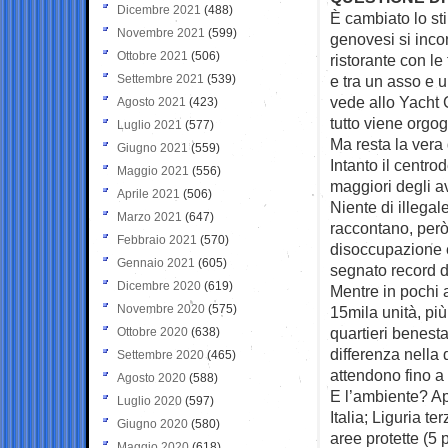
Dicembre 2021
(488)
È cambiato lo sti
Novembre 2021
(599)
genovesi si inco
Ottobre 2021
(506)
ristorante con le
Settembre 2021
(539)
e tra un asso e u
vede allo Yacht C
Agosto 2021
(423)
tutto viene orgo
Luglio 2021
(577)
Ma resta la vera
Giugno 2021
(559)
Intanto il centro
Maggio 2021
(556)
maggiori degli a
Aprile 2021
(506)
Niente di illegale,
Marzo 2021
(647)
raccontano, però,
Febbraio 2021
(570)
disoccupazione er
Gennaio 2021
(605)
segnato record di
Dicembre 2020
(619)
Mentre in pochi 
Novembre 2020
(575)
15mila unità, più
quartieri benesta
Ottobre 2020
(638)
differenza nella
Settembre 2020
(465)
attendono fino a 
Agosto 2020
(588)
E l’ambiente? App
Luglio 2020
(597)
Italia; Liguria t
Giugno 2020
(580)
aree protette (5 
Maggio 2020
(618)