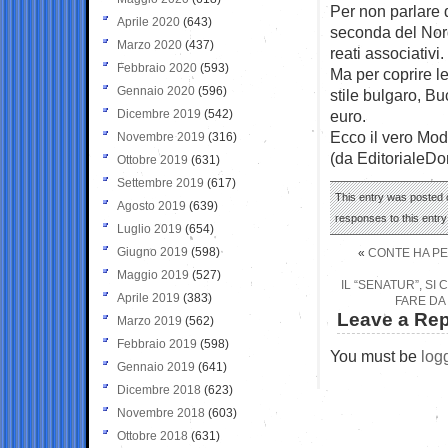
Per non parlare d
Aprile 2020
(643)
seconda del Nord 
Marzo 2020
(437)
reati associativi
Febbraio 2020
(593)
Ma per coprire l
Gennaio 2020
(596)
stile bulgaro, B
Dicembre 2019
(542)
euro.
Ecco il vero Mo
Novembre 2019
(316)
(da EditorialeD
Ottobre 2019
(631)
Settembre 2019
(617)
This entry was posted 
Agosto 2019
(639)
responses to this entr
Luglio 2019
(654)
Giugno 2019
(598)
«
CONTE HA PE
Maggio 2019
(527)
IL “SENATUR”, SI
Aprile 2019
(383)
FARE DA 
Leave a Rep
Marzo 2019
(562)
Febbraio 2019
(598)
You must be
log
Gennaio 2019
(641)
Dicembre 2018
(623)
Novembre 2018
(603)
Ottobre 2018
(631)