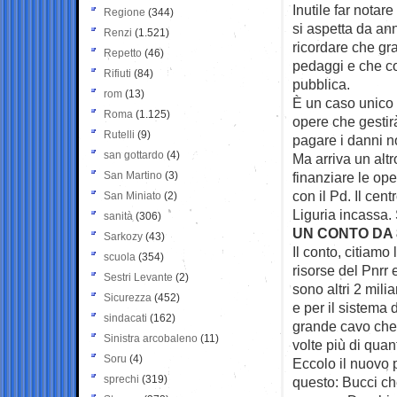
Inutile far notar
Regione
(344)
si aspetta da ann
Renzi
(1.521)
ricordare che gra
Repetto
(46)
pedaggi e che co
Rifiuti
(84)
pubblica.
rom
(13)
È un caso unico 
Roma
(1.125)
opere che gestirà
Rutelli
(9)
pagare i danni no
san gottardo
(4)
Ma arriva un alt
San Martino
(3)
finanziare le op
con il Pd. Il cen
San Miniato
(2)
Liguria incassa. 
sanità
(306)
UN CONTO DA 
Sarkozy
(43)
Il conto, citiamo 
scuola
(354)
risorse del Pnrr 
Sestri Levante
(2)
sono altri 2 milia
Sicurezza
(452)
e per il sistema 
sindacati
(162)
grande cavo che p
Sinistra arcobaleno
(11)
volte più di quan
Soru
(4)
Eccolo il nuovo 
sprechi
(319)
questo: Bucci ch