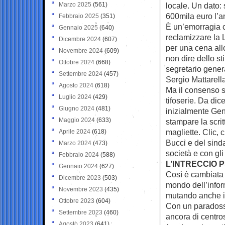
Marzo 2025
(561)
locale. Un dato: 
600mila euro l’a
Febbraio 2025
(351)
È un’emorragia c
Gennaio 2025
(640)
reclamizzare la 
Dicembre 2024
(607)
per una cena all
Novembre 2024
(609)
non dire dello s
Ottobre 2024
(668)
segretario gener
Settembre 2024
(457)
Sergio Mattarell
Agosto 2024
(618)
Ma il consenso s
Luglio 2024
(429)
tifoserie. Da di
Giugno 2024
(481)
inizialmente Gen
Maggio 2024
(633)
stampare la scritt
magliette. Clic, c
Aprile 2024
(618)
Bucci e del sinda
Marzo 2024
(473)
società e con gli i
Febbraio 2024
(588)
L’INTRECCIO 
Gennaio 2024
(627)
Così è cambiata la
Dicembre 2023
(503)
mondo dell’inform
Novembre 2023
(435)
mutando anche in 
Ottobre 2023
(604)
Con un paradoss
Settembre 2023
(460)
ancora di centro
Agosto 2023
(641)