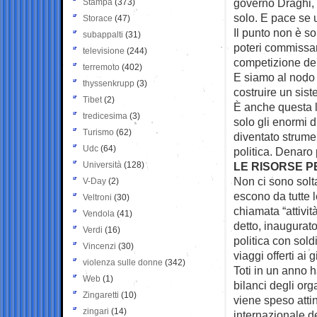
governo Draghi, 
Stampa
(373)
solo. E pace se u
Storace
(47)
Il punto non è s
subappalti
(31)
poteri commissari
televisione
(244)
competizione dem
terremoto
(402)
E siamo al nodo 
thyssenkrupp
(3)
costruire un sist
Tibet
(2)
È anche questa l
tredicesima
(3)
solo gli enormi 
Turismo
(62)
diventato strume
Udc
(64)
politica. Denaro
Università
(128)
LE RISORSE PE
Non ci sono solta
V-Day
(2)
escono da tutte l
Veltroni
(30)
chiamata “attivit
Vendola
(41)
detto, inaugurat
Verdi
(16)
politica con sold
Vincenzi
(30)
viaggi offerti ai
violenza sulle donne
(342)
Toti in un anno h
Web
(1)
bilanci degli org
Zingaretti
(10)
viene speso atti
zingari
(14)
internazionale de