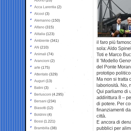
Aborto
(20)
Acca Larentia
(2)
Alcool
(3)
Alemanno
(150)
Alfano
(315)
Alitalia
(123)
Ambiente
(341)
il faro più famo
AN
(210)
sola: Aldo Spinel
Toti e Marco Buc
Animali
(74)
Il ‘Modello Genov
Arancioni
(2)
del Ponte Morand
arte
(175)
prototipo politic
Attentato
(329)
Ma non si tratta
Auguri
(13)
laboriosità. No, 
Batini
(3)
Qui parliamo di u
Berlusconi
(4.295)
addirittura 8 – 
Bersani
(234)
di potere. Per co
Biasotti
(12)
finanziamenti dal
Boldrini
(4)
città.
Bossi
(1.221)
E ancora di denar
pubblici per ali
Brambilla
(38)