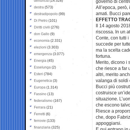
denuncia
(14.528)
governo di centr
All’epoca, però, 
destra
(573)
amati. Bucci par
destradipopolo
(99)
EFFETTO TRA
Di Pietro
(101)
Il 14 agosto 201
Diritti civili
(276)
riscossa. In un a
don Gallo
(9)
Conte, con tutti 
economia
(2.331)
succede per tutte
elezioni
(3.303)
ma la scelta cad
emergenza
(3.077)
fortuna.
Energia
(45)
Merito, dicono i 
Esselunga
(2)
che riesce a far 
altri, merito anch
Esteri
(784)
valanga di soldi 
Eugenetica
(3)
Bucci più costrut
Europa
(1.314)
costruisce un’id
Fassino
(13)
situazione. L’uo
federalismo
(167)
che escono talvol
Ferrara
(21)
Riesce a propors
Ferretti
(6)
che, dopo Fabriz
ferrovie
(133)
appoggiarsi.
finanziaria
(325)
E qui entrano in 