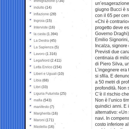
Immigrazione
(734)
un’esagerazione d
indulto
(14)
giugno Bucci è s
inflazione
(26)
con il 65 per cen
Ingroia
(15)
«Chi è contrario»
progetto deve ess
Interviste
(16)
Governo Draghi): 
la casta
(1.394)
Emilio Signorini,
La Destra
(45)
Incalza, signore d
La Sapienza
(5)
Previsti due cana
Lavoro
(1.316)
centinaia di mili
LegaNord
(2.411)
di Piero Silva, u
Letta Enrico
(154)
L’ingegnere era t
Liberi e Uguali
(10)
si sfila. E denu
Libia
(68)
a 50 metri di pro
Libri
(33)
profondità. Non 
C’è il rischio ch
Liguria Futurista
(25)
Non è l’unico tim
mafia
(543)
quindici anni. E 
manifesto
(7)
alternativo: «Un
Margherita
(16)
navi. In compens
Maroni
(171)
costo inferiore a
Mastella
(16)