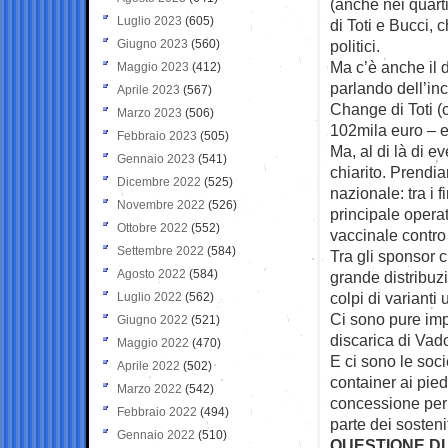
(anche nei quarti
Luglio 2023
(605)
di Toti e Bucci, 
Giugno 2023
(560)
politici.
Ma c’è anche il 
Maggio 2023
(412)
parlando dell’inc
Aprile 2023
(567)
Change di Toti (
Marzo 2023
(506)
102mila euro – e
Febbraio 2023
(505)
Ma, al di là di e
Gennaio 2023
(541)
chiarito. Prendia
Dicembre 2022
(525)
nazionale: tra i 
Novembre 2022
(526)
principale operat
Ottobre 2022
(552)
vaccinale contro 
Settembre 2022
(584)
Tra gli sponsor 
Agosto 2022
(584)
grande distribuz
colpi di varianti
Luglio 2022
(562)
Ci sono pure impr
Giugno 2022
(521)
discarica di Vad
Maggio 2022
(470)
E ci sono le soci
Aprile 2022
(502)
container ai pie
Marzo 2022
(542)
concessione per 
Febbraio 2022
(494)
parte dei sosteni
Gennaio 2022
(510)
QUESTIONE DI