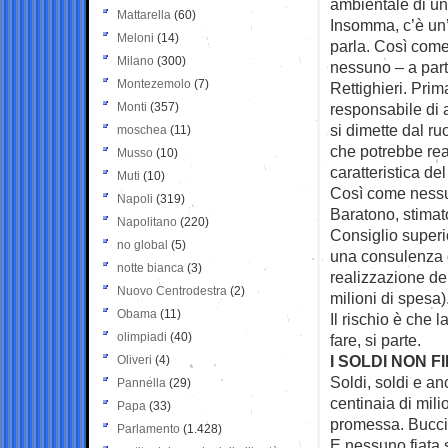
ambientale di un
Mattarella
(60)
Insomma, c’è un’
Meloni
(14)
parla. Così come s
Milano
(300)
nessuno – a part
Montezemolo
(7)
Rettighieri. Prim
Monti
(357)
responsabile di a
si dimette dal ru
moschea
(11)
che potrebbe real
Musso
(10)
caratteristica d
Muti
(10)
Così come nessu
Napoli
(319)
Baratono, stimat
Napolitano
(220)
Consiglio superio
no global
(5)
una consulenza d
notte bianca
(3)
realizzazione del
Nuovo Centrodestra
(2)
milioni di spesa)
Obama
(11)
Il rischio è che 
olimpiadi
(40)
fare, si parte.
I SOLDI NON F
Oliveri
(4)
Soldi, soldi e an
Pannella
(29)
centinaia di milio
Papa
(33)
promessa. Bucci a
Parlamento
(1.428)
E nessuno fiata s