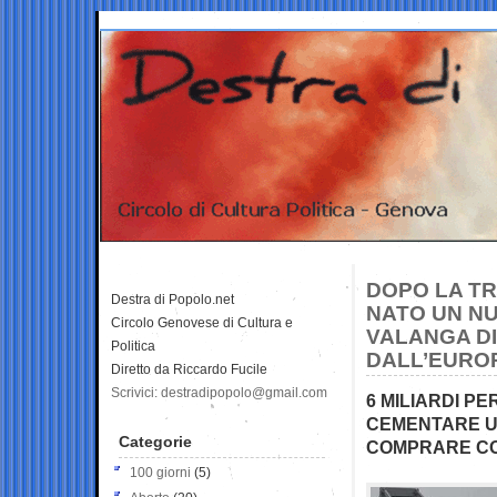
DOPO LA TR
Destra di Popolo.net
NATO UN NU
Circolo Genovese di Cultura e
VALANGA DI 
Politica
DALL’EURO
Diretto da Riccardo Fucile
Scrivici: destradipopolo@gmail.com
6 MILIARDI P
CEMENTARE UN
Categorie
COMPRARE C
100 giorni
(5)