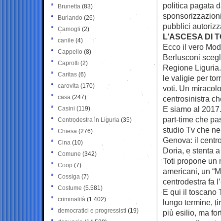
politica pagata d
Brunetta
(83)
sponsorizzazioni 
Burlando
(26)
pubblici autoriz
Camogli
(2)
L’ASCESA DI T
canile
(4)
Ecco il vero Mod
Cappello
(8)
Berlusconi scegl
Caprotti
(2)
Regione Liguria.
Caritas
(6)
le valigie per to
carovita
(170)
voti. Un miracol
casa
(247)
centrosinistra ch
E siamo al 2017.
Casini
(119)
part-time che pa
Centrodestra in Liguria
(35)
studio Tv che nel
Chiesa
(276)
Genova: il centro
Cina
(10)
Doria, e stenta a
Comune
(342)
Toti propone un
Coop
(7)
americani, un “Ma
Cossiga
(7)
centrodestra fa 
Costume
(5.581)
E qui il toscano 
criminalità
(1.402)
lungo termine, tir
democratici e progressisti
(19)
più esilio, ma fo