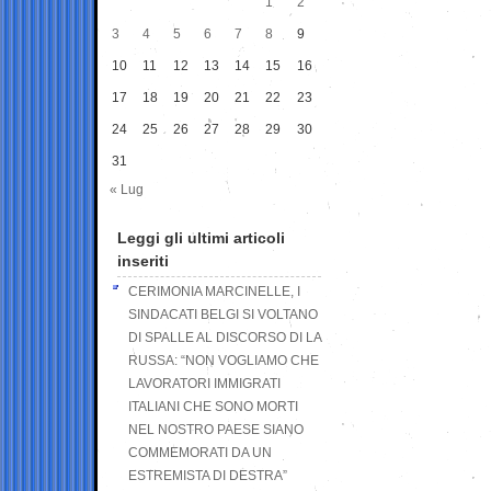
1
2
3
4
5
6
7
8
9
10
11
12
13
14
15
16
17
18
19
20
21
22
23
24
25
26
27
28
29
30
31
« Lug
Leggi gli ultimi articoli
inseriti
CERIMONIA MARCINELLE, I
SINDACATI BELGI SI VOLTANO
DI SPALLE AL DISCORSO DI LA
RUSSA: “NON VOGLIAMO CHE
LAVORATORI IMMIGRATI
ITALIANI CHE SONO MORTI
NEL NOSTRO PAESE SIANO
COMMEMORATI DA UN
ESTREMISTA DI DESTRA”