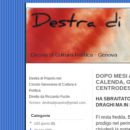
DOPO MESI 
Destra di Popolo.net
CALENDA, G
Circolo Genovese di Cultura e
CENTRODE
Politica
Diretto da Riccardo Fucile
HA SBRAITATO
Scrivici: destradipopolo@gmail.com
DRAGHI MA IN
Categorie
FI resta fredda, 
prodigo nel
peri
100 giorni
(5)
chiuderà la porta