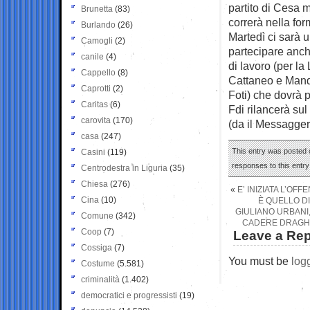
partito di Cesa 
Brunetta
(83)
correrà nella fo
Burlando
(26)
Martedì ci sarà 
Camogli
(2)
partecipare anch
canile
(4)
di lavoro (per la
Cappello
(8)
Cattaneo e Mandel
Caprotti
(2)
Foti) che dovrà
Caritas
(6)
Fdi rilancerà su
carovita
(170)
(da il Messagger
casa
(247)
This entry was posted o
Casini
(119)
responses to this entr
Centrodestra in Liguria
(35)
Chiesa
(276)
«
E’ INIZIATA L’OF
Cina
(10)
È QUELLO DI
GIULIANO URBANI,
Comune
(342)
CADERE DRAGHI 
Coop
(7)
Leave a Rep
Cossiga
(7)
You must be
log
Costume
(5.581)
criminalità
(1.402)
democratici e progressisti
(19)