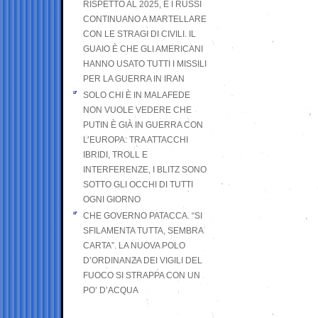
RISPETTO AL 2025, E I RUSSI
CONTINUANO A MARTELLARE
CON LE STRAGI DI CIVILI. IL
GUAIO È CHE GLI AMERICANI
HANNO USATO TUTTI I MISSILI
PER LA GUERRA IN IRAN
SOLO CHI È IN MALAFEDE
NON VUOLE VEDERE CHE
PUTIN È GIÀ IN GUERRA CON
L’EUROPA: TRA ATTACCHI
IBRIDI, TROLL E
INTERFERENZE, I BLITZ SONO
SOTTO GLI OCCHI DI TUTTI
OGNI GIORNO
CHE GOVERNO PATACCA. “SI
SFILAMENTA TUTTA, SEMBRA
CARTA”. LA NUOVA POLO
D’ORDINANZA DEI VIGILI DEL
FUOCO SI STRAPPA CON UN
PO’ D’ACQUA