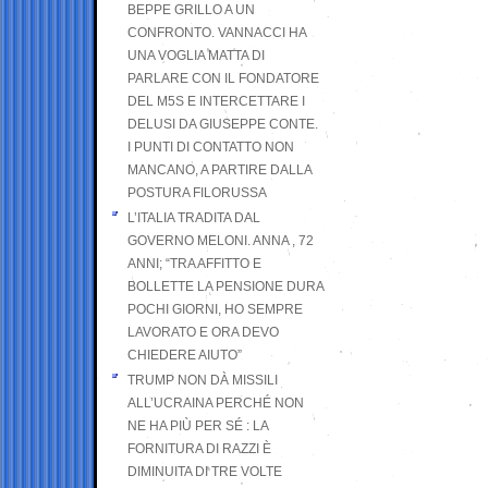
BEPPE GRILLO A UN
CONFRONTO. VANNACCI HA
UNA VOGLIA MATTA DI
PARLARE CON IL FONDATORE
DEL M5S E INTERCETTARE I
DELUSI DA GIUSEPPE CONTE.
I PUNTI DI CONTATTO NON
MANCANO, A PARTIRE DALLA
POSTURA FILORUSSA
L’ITALIA TRADITA DAL
GOVERNO MELONI. ANNA , 72
ANNI; “TRA AFFITTO E
BOLLETTE LA PENSIONE DURA
POCHI GIORNI, HO SEMPRE
LAVORATO E ORA DEVO
CHIEDERE AIUTO”
TRUMP NON DÀ MISSILI
ALL’UCRAINA PERCHÉ NON
NE HA PIÙ PER SÉ : LA
FORNITURA DI RAZZI È
DIMINUITA DI TRE VOLTE