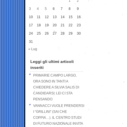
1
2
3
4
5
6
7
8
9
10
11
12
13
14
15
16
17
18
19
20
21
22
23
24
25
26
27
28
29
30
31
« Lug
Leggi gli ultimi articoli
inseriti
PRIMARIE CAMPO LARGO,
ORA SONO IN TANTI A
CHIEDERE A SILVIA SALIS DI
CANDIDARSI: LEI CI STA
PENSANDO
VANNACCI VUOLE PRENDERSI
I “GRILLINI” (SAI CHE
COPPIA…). IL CENTRO STUDI
DI FUTURO NAZIONALE INVITA