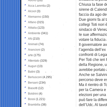
Aborto
(20)
Chiusa la fase d
Acca Larentia
(2)
sirene di Calenda
Alcool
(3)
faccia da ago del
Alemanno
(150)
Due giorni fa al 
Alfano
(315)
collegi Toti non 
Alitalia
(123)
sindaco di Vene
Ambiente
(341)
le sue affermazi
AN
(210)
votare la fiducia
Il governatore a
Animali
(74)
l’agenda dell’ex
Arancioni
(2)
confronti di Lega
arte
(175)
Per Toti che ieri
Attentato
(329)
della Regione, 
Auguri
(13)
avrebbe portato 
Batini
(3)
Anche se Salvini 
Berlusconi
(4.295)
percorso deve ess
Bersani
(234)
Ma il rientro di T
Biasotti
(12)
per la Camera e 2
Boldrini
(4)
elezioni per una 
Bossi
(1.221)
può fare la diffe
dell’Udc. Al tavol
Brambilla
(38)