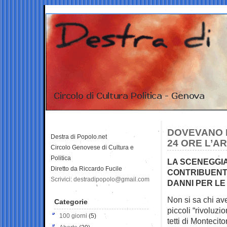
DOVEVANO 
Destra di Popolo.net
24 ORE L’A
Circolo Genovese di Cultura e
Politica
LA SCENEGGIA
Diretto da Riccardo Fucile
CONTRIBUENTI
Scrivici: destradipopolo@gmail.com
DANNI PER LE
Non si sa chi ave
Categorie
piccoli “rivoluzi
100 giorni
(5)
tetti di Monteci