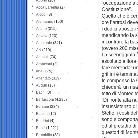
Aborto
(20)
“occupazione a o
Acca Larentia
(2)
Costituzione”.
Alcool
(3)
Quello che è ce
Alemanno
(150)
ore l’artrosi dev
i dodici apostoli
Alfano
(315)
mendicando la s
Alitalia
(123)
incontrare la bas
Ambiente
(341)
(ovvero 200 mise
AN
(210)
La sceneggiata è f
Animali
(74)
ascoltato allìora
Arancioni
(2)
fare merenda: un
arte
(175)
grillini è termina
Attentato
(329)
In compenso la 
Auguri
(13)
chiederà un risa
Batini
(3)
tetto di Montecito
”Di fronte alla n
Berlusconi
(4.295)
insussistenza di 
Bersani
(234)
Stelle, i costi de
Biasotti
(12)
sono e comportan
Boldrini
(4)
ed al presidio d
Bossi
(1.221)
questori di Mont
Brambilla
(38)