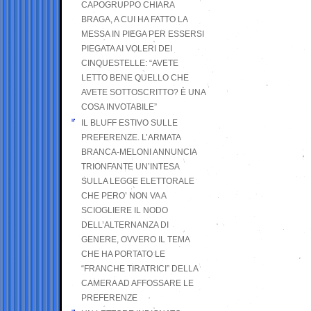
CAPOGRUPPO CHIARA
BRAGA, A CUI HA FATTO LA
MESSA IN PIEGA PER ESSERSI
PIEGATA AI VOLERI DEI
CINQUESTELLE: “AVETE
LETTO BENE QUELLO CHE
AVETE SOTTOSCRITTO? È UNA
COSA INVOTABILE”
IL BLUFF ESTIVO SULLE
PREFERENZE. L’ARMATA
BRANCA-MELONI ANNUNCIA
TRIONFANTE UN’INTESA
SULLA LEGGE ELETTORALE
CHE PERO’ NON VA A
SCIOGLIERE IL NODO
DELL’ALTERNANZA DI
GENERE, OVVERO IL TEMA
CHE HA PORTATO LE
“FRANCHE TIRATRICI” DELLA
CAMERA AD AFFOSSARE LE
PREFERENZE