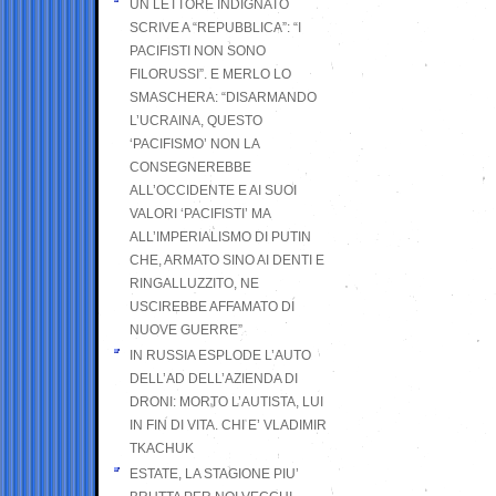
UN LETTORE INDIGNATO
SCRIVE A “REPUBBLICA”: “I
PACIFISTI NON SONO
FILORUSSI”. E MERLO LO
SMASCHERA: “DISARMANDO
L’UCRAINA, QUESTO
‘PACIFISMO’ NON LA
CONSEGNEREBBE
ALL’OCCIDENTE E AI SUOI
VALORI ‘PACIFISTI’ MA
ALL’IMPERIALISMO DI PUTIN
CHE, ARMATO SINO AI DENTI E
RINGALLUZZITO, NE
USCIREBBE AFFAMATO DI
NUOVE GUERRE”
IN RUSSIA ESPLODE L’AUTO
DELL’AD DELL’AZIENDA DI
DRONI: MORTO L’AUTISTA, LUI
IN FIN DI VITA. CHI E’ VLADIMIR
TKACHUK
ESTATE, LA STAGIONE PIU’