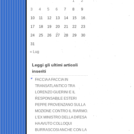
1
2
3
4
5
6
7
8
9
10
11
12
13
14
15
16
17
18
19
20
21
22
23
24
25
26
27
28
29
30
31
« Lug
Leggi gli ultimi articoli
inseriti
FACCIA A FACCIA IN
TRANSATLANTICO TRA
LORENZO GUERINI E IL
RESPONSABILE ESTERI
PEPPE PROVENZANO SULLA
MOZIONE CONTRO IL RIARMO.
L’EX MINISTRO DELLA DIFESA
HA AVUTO COLLOQUI
BURRASCOSI ANCHE CON LA