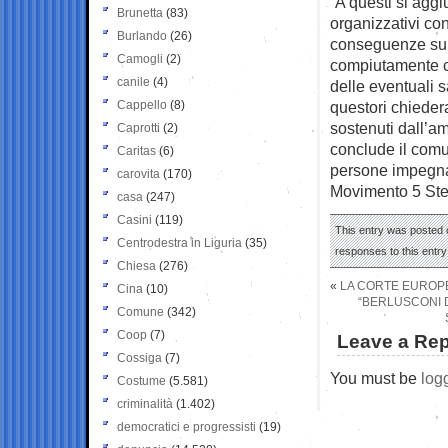
“A questi si agg
Brunetta
(83)
organizzativi co
Burlando
(26)
conseguenze sull
Camogli
(2)
compiutamente co
canile
(4)
delle eventuali s
Cappello
(8)
questori chieder
sostenuti dall’a
Caprotti
(2)
conclude il comu
Caritas
(6)
persone impegnat
carovita
(170)
Movimento 5 Stel
casa
(247)
Casini
(119)
This entry was posted o
Centrodestra in Liguria
(35)
responses to this entr
Chiesa
(276)
«
LA CORTE EUROPEA
Cina
(10)
“BERLUSCONI D
Comune
(342)
Coop
(7)
Leave a Rep
Cossiga
(7)
You must be
log
Costume
(5.581)
criminalità
(1.402)
democratici e progressisti
(19)