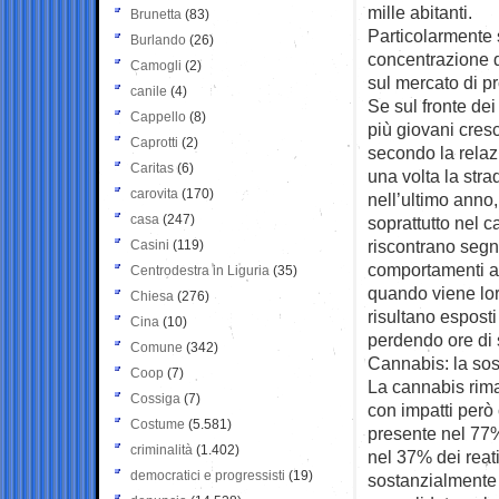
mille abitanti.
Brunetta
(83)
Particolarmente s
Burlando
(26)
concentrazione di
Camogli
(2)
sul mercato di pr
canile
(4)
Se sul fronte de
Cappello
(8)
più giovani cresc
Caprotti
(2)
secondo la relaz
Caritas
(6)
una volta la stra
carovita
(170)
nell’ultimo anno
casa
(247)
soprattutto nel c
riscontrano segn
Casini
(119)
comportamenti a 
Centrodestra in Liguria
(35)
quando viene lor
Chiesa
(276)
risultano espost
Cina
(10)
perdendo ore di 
Comune
(342)
Cannabis: la sos
Coop
(7)
La cannabis rima
Cossiga
(7)
con impatti però 
Costume
(5.581)
presente nel 77%
criminalità
(1.402)
nel 37% dei reati
democratici e progressisti
(19)
sostanzialmente s