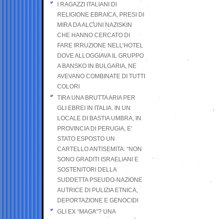
I RAGAZZI ITALIANI DI
RELIGIONE EBRAICA, PRESI DI
MIRA DA ALCUNI NAZISKIN
CHE HANNO CERCATO DI
FARE IRRUZIONE NELL’HOTEL
DOVE ALLOGGIAVA IL GRUPPO
A BANSKO IN BULGARIA, NE
AVEVANO COMBINATE DI TUTTI
COLORI
TIRA UNA BRUTTA ARIA PER
GLI EBREI IN ITALIA. IN UN
LOCALE DI BASTIA UMBRA, IN
PROVINCIA DI PERUGIA, E’
STATO ESPOSTO UN
CARTELLO ANTISEMITA: “NON
SONO GRADITI ISRAELIANI E
SOSTENITORI DELLA
SUDDETTA PSEUDO-NAZIONE
AUTRICE DI PULIZIA ETNICA,
DEPORTAZIONE E GENOCIDI
GLI EX “MAGA”? UNA