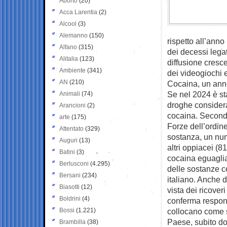
Aborto
(20)
Acca Larentia
(2)
Alcool
(3)
Alemanno
(150)
rispetto all’anno
Alfano
(315)
dei decessi legat
Alitalia
(123)
diffusione cresc
Ambiente
(341)
dei videogiochi e
AN
(210)
Cocaina, un anno
Se nel 2024 è st
Animali
(74)
droghe considera
Arancioni
(2)
cocaina. Secondo 
arte
(175)
Forze dell’ordin
Attentato
(329)
sostanza, un num
Auguri
(13)
altri oppiacei (81
Batini
(3)
cocaina eguaglia
Berlusconi
(4.295)
delle sostanze co
Bersani
(234)
italiano. Anche d
Biasotti
(12)
vista dei ricover
Boldrini
(4)
conferma responsa
Bossi
(1.221)
collocano come s
Paese, subito do
Brambilla
(38)