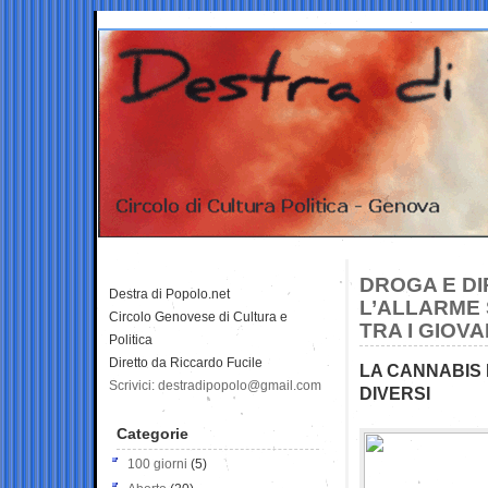
DROGA E DI
Destra di Popolo.net
L’ALLARME 
Circolo Genovese di Cultura e
TRA I GIOVA
Politica
Diretto da Riccardo Fucile
LA CANNABIS 
Scrivici: destradipopolo@gmail.com
DIVERSI
Categorie
100 giorni
(5)