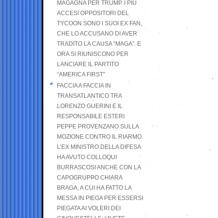
MAGAGNA PER TRUMP. I PIÙ
ACCESI OPPOSITORI DEL
TYCOON SONO I SUOI EX FAN,
CHE LO ACCUSANO DI AVER
TRADITO LA CAUSA “MAGA”. E
ORA SI RIUNISCONO PER
LANCIARE IL PARTITO
“AMERICA FIRST”
FACCIA A FACCIA IN
TRANSATLANTICO TRA
LORENZO GUERINI E IL
RESPONSABILE ESTERI
PEPPE PROVENZANO SULLA
MOZIONE CONTRO IL RIARMO.
L’EX MINISTRO DELLA DIFESA
HA AVUTO COLLOQUI
BURRASCOSI ANCHE CON LA
CAPOGRUPPO CHIARA
BRAGA, A CUI HA FATTO LA
MESSA IN PIEGA PER ESSERSI
PIEGATA AI VOLERI DEI