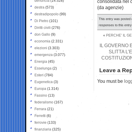
denuncia
(14.528)
consolidata nel c
(da agenzie)
destra
(573)
destradipopolo
(99)
This entry was posted o
Di Pietro
(101)
responses to this entr
Diritti civili
(276)
don Gallo
(9)
«
PERCHE’ IL GE
economia
(2.331)
IL GOVERNO 
elezioni
(3.303)
SLITTA L
emergenza
(3.077)
COSTITUZIO
Energia
(45)
Esselunga
(2)
Leave a Rep
Esteri
(784)
You must be
log
Eugenetica
(3)
Europa
(1.314)
Fassino
(13)
federalismo
(167)
Ferrara
(21)
Ferretti
(6)
ferrovie
(133)
finanziaria
(325)