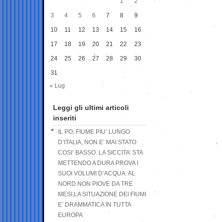
1
2
3
4
5
6
7
8
9
10
11
12
13
14
15
16
17
18
19
20
21
22
23
24
25
26
27
28
29
30
31
« Lug
Leggi gli ultimi articoli
inseriti
IL PO, FIUME PIU’ LUNGO
D’ITALIA, NON E’ MAI STATO
COSI’ BASSO. LA SICCITA’ STA
METTENDO A DURA PROVA I
SUOI VOLUMI D’ACQUA: AL
NORD NON PIOVE DA TRE
MESI,LA SITUAZIONE DEI FIUMI
E’ DRAMMATICA IN TUTTA
EUROPA