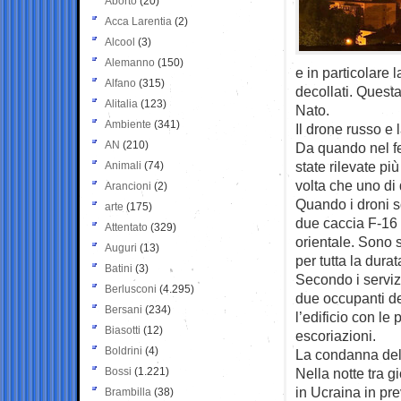
Aborto
(20)
Acca Larentia
(2)
Alcool
(3)
Alemanno
(150)
e in particolare 
Alfano
(315)
decollati. Questa
Alitalia
(123)
Nato.
Ambiente
(341)
Il drone russo e
AN
(210)
Da quando nel fe
state rilevate pi
Animali
(74)
volta che uno di 
Arancioni
(2)
Quando i droni s
arte
(175)
due caccia F-16 
Attentato
(329)
orientale. Sono s
Auguri
(13)
per tutta la dura
Batini
(3)
Secondo i servizi
Berlusconi
(4.295)
due occupanti de
Bersani
(234)
l’edificio con le
Biasotti
(12)
escoriazioni.
Boldrini
(4)
La condanna del
Bossi
(1.221)
Nella notte tra 
in Ucraina in pre
Brambilla
(38)