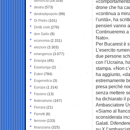
denuncia
(14.528)
«comportamento s
drone che ha cau
destra
(573)
«continua a minac
destradipopolo
(99)
l’unità», ha scri
Di Pietro
(101)
pensieri vanno al
Diritti civili
(276)
Continueremo a r
don Gallo
(9)
Nato».
economia
(2.331)
Per Bucarest è s
elezioni
(3.303)
L’esercito rumeno
emergenza
(3.077)
due persone schi
Energia
(45)
con l’Ucraina, h
Esselunga
(2)
stampa. «Non c’er
ha aggiunto, «da
Esteri
(784)
estremamente bre
Eugenetica
(3)
presa perché non
Europa
(1.314)
senza mettere se
Fassino
(13)
ha dichiarato il
federalismo
(167)
Ambasciatore Us
Ferrara
(21)
«Siamo al fianco
Ferretti
(6)
sconsiderata incur
ferrovie
(133)
Galati. Difendere
finanziaria
(325)
su X l’ambasciat