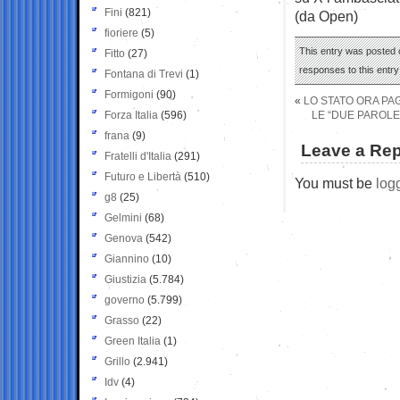
Fini
(821)
(da Open)
fioriere
(5)
This entry was posted o
Fitto
(27)
responses to this entr
Fontana di Trevi
(1)
Formigoni
(90)
«
LO STATO ORA PAG
Forza Italia
(596)
LE “DUE PAROLE
frana
(9)
Leave a Rep
Fratelli d'Italia
(291)
Futuro e Libertà
(510)
You must be
log
g8
(25)
Gelmini
(68)
Genova
(542)
Giannino
(10)
Giustizia
(5.784)
governo
(5.799)
Grasso
(22)
Green Italia
(1)
Grillo
(2.941)
Idv
(4)