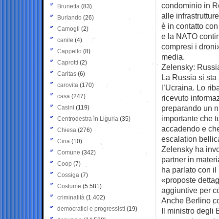
condominio in Ro
Brunetta
(83)
alle infrastruttu
Burlando
(26)
è in contatto co
Camogli
(2)
e la NATO continu
canile
(4)
compresi i droni»
Cappello
(8)
media.
Caprotti
(2)
Zelensky: Russia
Caritas
(6)
La Russia si sta
carovita
(170)
l’Ucraina. Lo ri
casa
(247)
ricevuto informaz
preparando un nu
Casini
(119)
importante che tu
Centrodestra in Liguria
(35)
accadendo e che 
Chiesa
(276)
escalation bellic
Cina
(10)
Zelensky ha invo
Comune
(342)
partner in materi
Coop
(7)
ha parlato con il
Cossiga
(7)
«proposte dettag
Costume
(5.581)
aggiuntive per co
criminalità
(1.402)
Anche Berlino c
democratici e progressisti
(19)
Il ministro degl