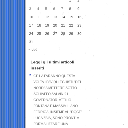
1
2
3
4
5
6
7
8
9
10
11
12
13
14
15
16
17
18
19
20
21
22
23
24
25
26
27
28
29
30
31
« Lug
Leggi gli ultimi articoli
inseriti
CE LA FARANNO QUESTA
VOLTA I PAVIDI LEGHISTI “DEL
NORD” A METTERE SOTTO
SCHIAFFO SALVINI? I
GOVERNATORI ATTILIO
FONTANA E MASSIMILIANO
FEDRIGA, INSIEME AL “DOGE”
LUCA ZAIA, SONO PRONTI A
FORMALIZZARE UNA