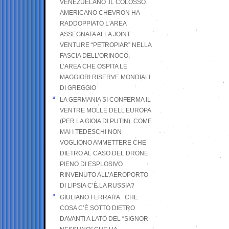
VENEZUELANO .IL COLOSSO
AMERICANO CHEVRON HA
RADDOPPIATO L’AREA
ASSEGNATA ALLA JOINT
VENTURE “PETROPIAR” NELLA
FASCIA DELL’ORINOCO,
L’AREA CHE OSPITA LE
MAGGIORI RISERVE MONDIALI
DI GREGGIO
LA GERMANIA SI CONFERMA IL
VENTRE MOLLE DELL’EUROPA
(PER LA GIOIA DI PUTIN). COME
MAI I TEDESCHI NON
VOGLIONO AMMETTERE CHE
DIETRO AL CASO DEL DRONE
PIENO DI ESPLOSIVO
RINVENUTO ALL’AEROPORTO
DI LIPSIA C’È LA RUSSIA?
GIULIANO FERRARA: ’CHE
COSA C’È SOTTO DIETRO
DAVANTI A LATO DEL “SIGNOR