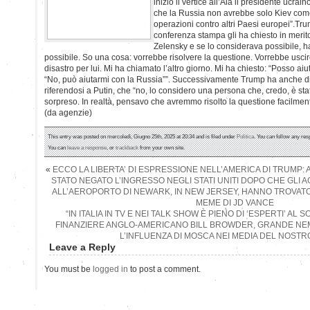
inizio il vertice all’Aia il presidente ucr
che la Russia non avrebbe solo Kiev come
operazioni contro altri Paesi europei”.Tru
conferenza stampa gli ha chiesto in merito
Zelensky e se lo considerava possibile, ha 
possibile. So una cosa: vorrebbe risolvere la questione. Vorrebbe usci
disastro per lui. Mi ha chiamato l’altro giorno. Mi ha chiesto: “Posso aiut
“No, può aiutarmi con la Russia””. Successivamente Trump ha anche d
riferendosi a Putin, che “no, lo considero una persona che, credo, è sta
sorpreso. In realtà, pensavo che avremmo risolto la questione facilment
(da agenzie)
This entry was posted on mercoledì, Giugno 25th, 2025 at 20:34 and is filed under
Politica
. You can follow any res
You can
leave a response
, or
trackback
from your own site.
«
ECCO LA LIBERTA’ DI ESPRESSIONE NELL’AMERICA DI TRUMP:
STATO NEGATO L’INGRESSO NEGLI STATI UNITI DOPO CHE GLI 
ALL’AEROPORTO DI NEWARK, IN NEW JERSEY, HANNO TROVAT
MEME DI JD VANCE
“IN ITALIA IN TV E NEI TALK SHOW È PIENO DI ‘ESPERTI’ AL 
FINANZIERE ANGLO-AMERICANO BILL BROWDER, GRANDE NEM
L’INFLUENZA DI MOSCA NEI MEDIA DEL NOSTR
Leave a Reply
You must be
logged in
to post a comment.