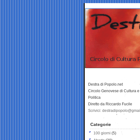
Destra di Popolo.net
Circolo Genovese di Cultura e
Politica
Diretto da Riccardo Fucile
Scrivici: destradipopolo@gma
Categorie
100 giorni
(5)