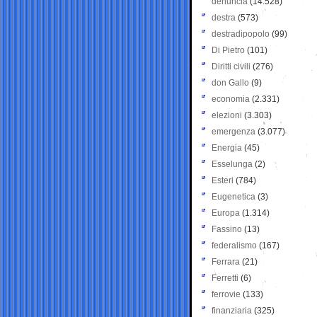
denuncia
(14.528)
destra
(573)
destradipopolo
(99)
Di Pietro
(101)
Diritti civili
(276)
don Gallo
(9)
economia
(2.331)
elezioni
(3.303)
emergenza
(3.077)
Energia
(45)
Esselunga
(2)
Esteri
(784)
Eugenetica
(3)
Europa
(1.314)
Fassino
(13)
federalismo
(167)
Ferrara
(21)
Ferretti
(6)
ferrovie
(133)
finanziaria
(325)