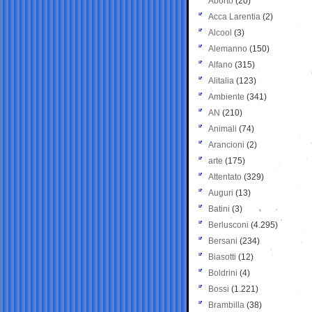
Aborto
(20)
Acca Larentia
(2)
Alcool
(3)
Alemanno
(150)
Alfano
(315)
Alitalia
(123)
Ambiente
(341)
AN
(210)
Animali
(74)
Arancioni
(2)
arte
(175)
Attentato
(329)
Auguri
(13)
Batini
(3)
Berlusconi
(4.295)
Bersani
(234)
Biasotti
(12)
Boldrini
(4)
Bossi
(1.221)
Brambilla
(38)