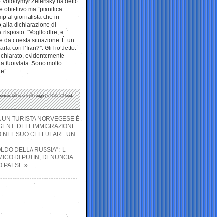
aino Volodymyr Zelensky ha detto
 obiettivo ma “pianifica
mp al giornalista che in
 alla dichiarazione di
risposto: “Voglio dire, è
re da questa situazione. È un
arla con l’Iran?”. Gli ho detto:
ichiarato, evidentemente
ta fuorviata. Sono molto
e”.
ponses to this entry through the
RSS 2.0
feed.
 A UN TURISTA NORVEGESE È
AGENTI DELL’IMMIGRAZIONE
O NEL SUO CELLULARE UN
SOLDO DELLA RUSSIA”: IL
ICO DI PUTIN, DENUNCIA
O PAESE
»