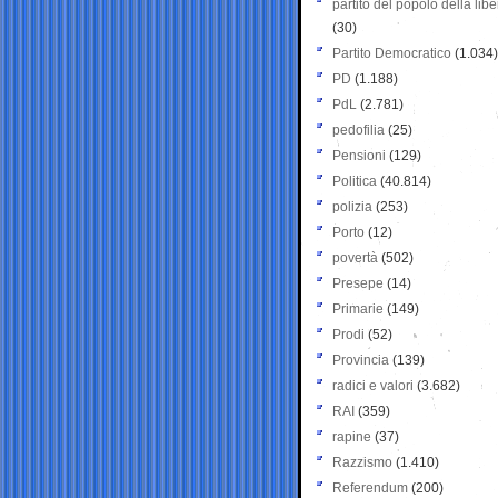
partito del popolo della libe
(30)
Partito Democratico
(1.034)
PD
(1.188)
PdL
(2.781)
pedofilia
(25)
Pensioni
(129)
Politica
(40.814)
polizia
(253)
Porto
(12)
povertà
(502)
Presepe
(14)
Primarie
(149)
Prodi
(52)
Provincia
(139)
radici e valori
(3.682)
RAI
(359)
rapine
(37)
Razzismo
(1.410)
Referendum
(200)