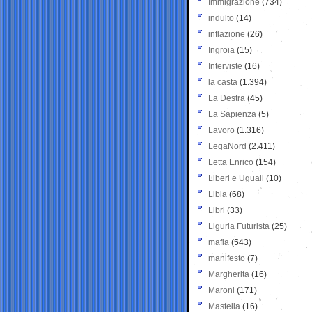
Immigrazione
(734)
indulto
(14)
inflazione
(26)
Ingroia
(15)
Interviste
(16)
la casta
(1.394)
La Destra
(45)
La Sapienza
(5)
Lavoro
(1.316)
LegaNord
(2.411)
Letta Enrico
(154)
Liberi e Uguali
(10)
Libia
(68)
Libri
(33)
Liguria Futurista
(25)
mafia
(543)
manifesto
(7)
Margherita
(16)
Maroni
(171)
Mastella
(16)