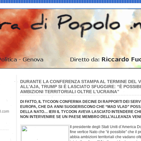
DURANTE LA CONFERENZA STAMPA AL TERMINE DEL V
ALL’AJA, TRUMP SI È LASCIATO SFUGGIRE: “È POSSIB
AMBIZIONI TERRITORIALI OLTRE L’UCRAINA”
DI FATTO, IL TYCOON CONFERMA DECINE DI RAPPORTI DEI SERVIZ
EUROPA, CHE DA ANNI SUGGERISCONO CHE “MAD VLAD” POS
il.com
DELLA NATO… IERI IL TYCOON AVEVA LASCIATO INTENDERE C
NON INTERVENIRE SE UN PAESE MEMBRO DELL’ALLEANZA VEN
Il presidente degli Stati Uniti d’America
fine vertice Nato che “è possibile” che il 
abbia ambizioni territoriali che vadano oltr