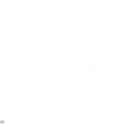
)
19)