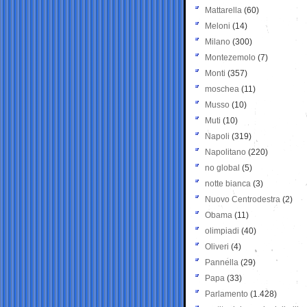
Mattarella
(60)
Meloni
(14)
Milano
(300)
Montezemolo
(7)
Monti
(357)
moschea
(11)
Musso
(10)
Muti
(10)
Napoli
(319)
Napolitano
(220)
no global
(5)
notte bianca
(3)
Nuovo Centrodestra
(2)
Obama
(11)
olimpiadi
(40)
Oliveri
(4)
Pannella
(29)
Papa
(33)
Parlamento
(1.428)