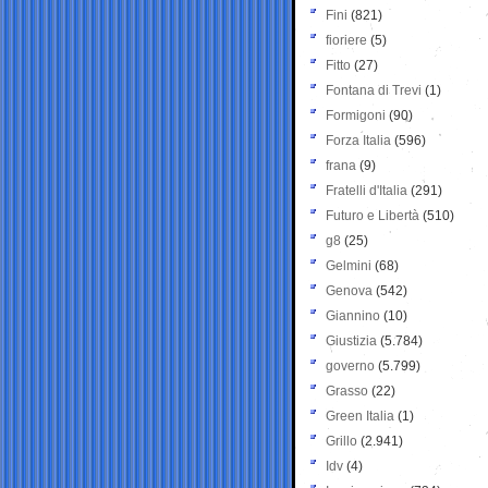
Fini
(821)
fioriere
(5)
Fitto
(27)
Fontana di Trevi
(1)
Formigoni
(90)
Forza Italia
(596)
frana
(9)
Fratelli d'Italia
(291)
Futuro e Libertà
(510)
g8
(25)
Gelmini
(68)
Genova
(542)
Giannino
(10)
Giustizia
(5.784)
governo
(5.799)
Grasso
(22)
Green Italia
(1)
Grillo
(2.941)
Idv
(4)