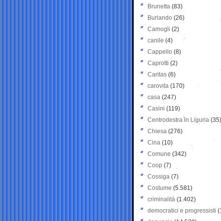
Brunetta
(83)
Burlando
(26)
Camogli
(2)
canile
(4)
Cappello
(8)
Caprotti
(2)
Caritas
(6)
carovita
(170)
casa
(247)
Casini
(119)
Centrodestra in Liguria
(35
Chiesa
(276)
Cina
(10)
Comune
(342)
Coop
(7)
Cossiga
(7)
Costume
(5.581)
criminalità
(1.402)
democratici e progressisti
(