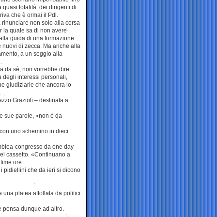
 quasi totalità dei dirigenti di
riva che è ormai il Pdl.
 rinunciare non solo alla corsa
r la quale sa di non avere
alla guida di una formazione
 nuovi di zecca. Ma anche alla
amento, a un seggio alla
.
va da sè, non vorrebbe dire
a degli interessi personali,
ne giudiziarie che ancora lo
azzo Grazioli – destinata a
lle sue parole, «non è da
o con uno schemino in dieci
semblea-congresso da one day
 nel cassetto. «Continuano a
time ore.
 pidiellini che da ieri si dicono
na platea affollata da politici
e pensa dunque ad altro.