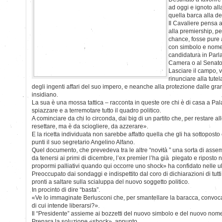
ad oggi e ignoto alla
quella barca alla de
Il Cavaliere pensa a
alla premiership, pe
chance, fosse pure 
con simbolo e nome
candidatura in Parl
Camera o al Senato
Lasciare il campo, 
rinunciare alla tutel
degli ingenti affari del suo impero, e neanche alla protezione dalle gra
insidiano.
La sua è una mossa tattica – racconta in queste ore chi è di casa a Pal
spiazzare e a terremotare tutto il quadro politico.
A cominciare da chi lo circonda, dai big di un partito che, per restare a
resettare, ma è da sciogliere, da azzerare».
E la ricetta individuata non sarebbe affatto quella che gli ha sottopost
punti il suo segretario Angelino Alfano.
Quel documento, che prevedeva tra le altre “novità ” una sorta di as
da tenersi ai primi di dicembre, l’ex premier l’ha già piegato e riposto
propormi palliativi quando qui occorre uno shock» ha confidato nelle ul
Preoccupato dai sondaggi e indispettito dal coro di dichiarazioni di tutti i
pronti a saltare sulla scialuppa del nuovo soggetto politico.
In procinto di dire “basta”.
«Ve lo immaginate Berlusconi che, per smantellare la baracca, convoca u
di cui intende liberarsi?».
Il “Presidente” assieme ai bozzetti del nuovo simbolo e del nuovo nom
Prepara la soluzione «shock», appunto.