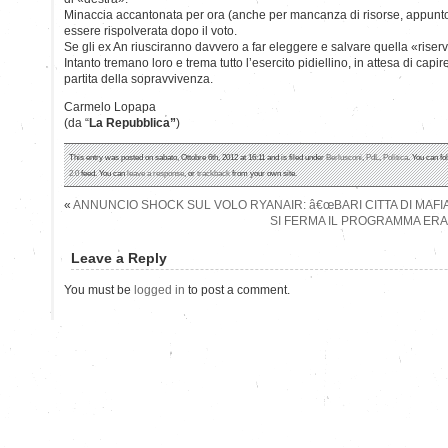
Minaccia accantonata per ora (anche per mancanza di risorse, appunt
essere rispolverata dopo il voto.
Se gli ex An riusciranno davvero a far eleggere e salvare quella «riser
Intanto tremano loro e trema tutto l’esercito pidiellino, in attesa di cap
partita della sopravvivenza.
Carmelo Lopapa
(da “
La Repubblica”
)
This entry was posted on sabato, Ottobre 6th, 2012 at 16:11 and is filed under
Berlusconi
,
PdL
,
Politica
. You can fo
2.0
feed. You can
leave a response
, or
trackback
from your own site.
«
ANNUNCIO SHOCK SUL VOLO RYANAIR: â€œBARI CITTA DI MAFIA
SI FERMA IL PROGRAMMA ERAS
Leave a Reply
You must be
logged in
to post a comment.