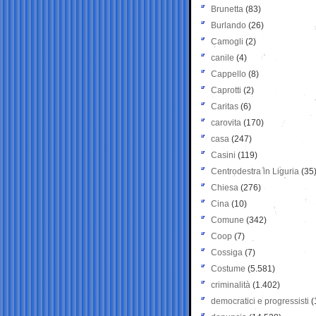
Brunetta
(83)
Burlando
(26)
Camogli
(2)
canile
(4)
Cappello
(8)
Caprotti
(2)
Caritas
(6)
carovita
(170)
casa
(247)
Casini
(119)
Centrodestra in Liguria
(35
Chiesa
(276)
Cina
(10)
Comune
(342)
Coop
(7)
Cossiga
(7)
Costume
(5.581)
criminalità
(1.402)
democratici e progressisti
(