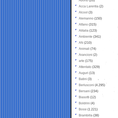
Aborto
(20)
Acca Larentia
(2)
Alcool
(3)
Alemanno
(150)
Alfano
(315)
Alitalia
(123)
Ambiente
(341)
AN
(210)
Animali
(74)
Arancioni
(2)
arte
(175)
Attentato
(329)
Auguri
(13)
Batini
(3)
Berlusconi
(4.295)
Bersani
(234)
Biasotti
(12)
Boldrini
(4)
Bossi
(1.221)
Brambilla
(38)