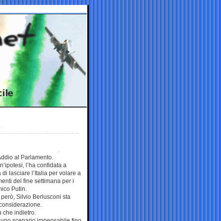
 Addio al Parlamento.
’ipotesi, l’ha confidata a
di lasciare l’Italia per volare a
nti del fine settimana per i
ico Putin.
 però, Silvio Berlusconi sta
considerazione.
ù che indietro.
e uno scenario impensabile fino