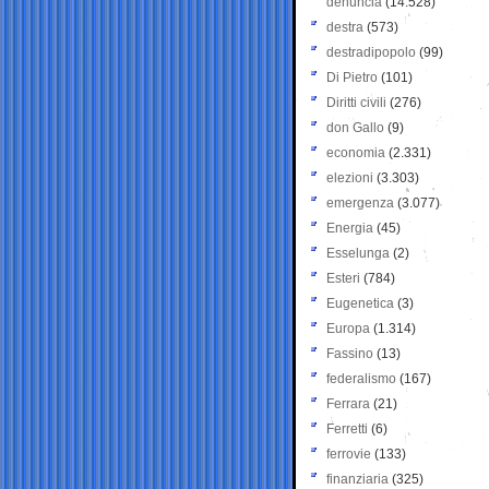
denuncia
(14.528)
destra
(573)
destradipopolo
(99)
Di Pietro
(101)
Diritti civili
(276)
don Gallo
(9)
economia
(2.331)
elezioni
(3.303)
emergenza
(3.077)
Energia
(45)
Esselunga
(2)
Esteri
(784)
Eugenetica
(3)
Europa
(1.314)
Fassino
(13)
federalismo
(167)
Ferrara
(21)
Ferretti
(6)
ferrovie
(133)
finanziaria
(325)