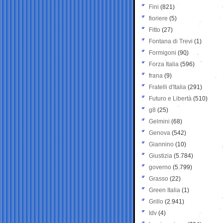
Fini
(821)
fioriere
(5)
Fitto
(27)
Fontana di Trevi
(1)
Formigoni
(90)
Forza Italia
(596)
frana
(9)
Fratelli d'Italia
(291)
Futuro e Libertà
(510)
g8
(25)
Gelmini
(68)
Genova
(542)
Giannino
(10)
Giustizia
(5.784)
governo
(5.799)
Grasso
(22)
Green Italia
(1)
Grillo
(2.941)
Idv
(4)