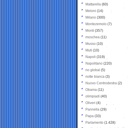
Mattarella
(60)
Meloni
(14)
Milano
(300)
Montezemolo
(7)
Monti
(357)
moschea
(11)
Musso
(10)
Muti
(10)
Napoli
(319)
Napolitano
(220)
no global
(5)
notte bianca
(3)
Nuovo Centrodestra
(2)
Obama
(11)
olimpiadi
(40)
Oliveri
(4)
Pannella
(29)
Papa
(33)
Parlamento
(1.428)