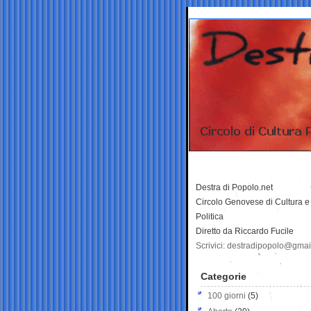
Destra di Popolo.net
Circolo Genovese di Cultura e
Politica
Diretto da Riccardo Fucile
Scrivici: destradipopolo@gma
Categorie
100 giorni
(5)