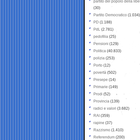
partito del popolo della libe
(30)
Partito Democratico
(1.034)
PD
(1.188)
PdL
(2.781)
pedofilia
(25)
Pensioni
(129)
Politica
(40.833)
polizia
(253)
Porto
(12)
povertà
(502)
Presepe
(14)
Primarie
(149)
Prodi
(52)
Provincia
(139)
radici e valori
(3.682)
RAI
(359)
rapine
(37)
Razzismo
(1.410)
Referendum
(200)