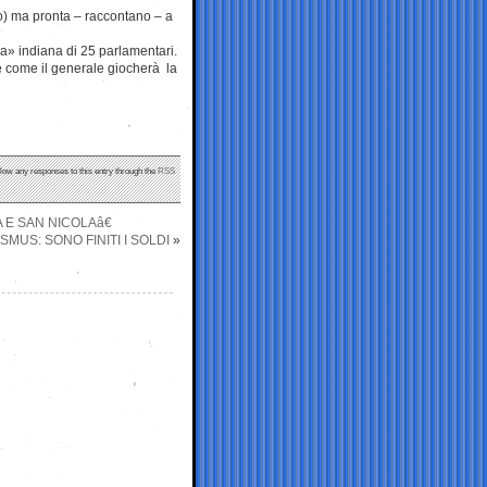
o) ma pronta – raccontano – a
va» indiana di 25 parlamentari.
ire come il generale giocherà la
llow any responses to this entry through the
RSS
 E SAN NICOLAâ€
MUS: SONO FINITI I SOLDI
»