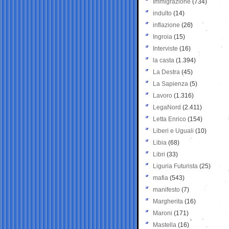
Immigrazione
(734)
indulto
(14)
inflazione
(26)
Ingroia
(15)
Interviste
(16)
la casta
(1.394)
La Destra
(45)
La Sapienza
(5)
Lavoro
(1.316)
LegaNord
(2.411)
Letta Enrico
(154)
Liberi e Uguali
(10)
Libia
(68)
Libri
(33)
Liguria Futurista
(25)
mafia
(543)
manifesto
(7)
Margherita
(16)
Maroni
(171)
Mastella
(16)