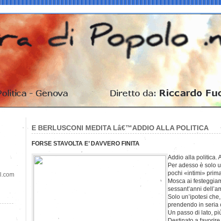
E BERLUSCONI MEDITA Lâ€™ADDIO ALLA POLITICA
FORSE STAVOLTA E’ DAVVERO FINITA
Addio alla politica.
Per adesso è solo un
pochi «intimi» prima 
il.com
Mosca ai festeggiame
sessant’anni dell’am
Solo un’ipotesi che,
prendendo in seria 
Un passo di lato, pi
Destinato a favorir