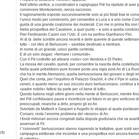
Nell’ultimo vertice, a coordinatori e capigruppo Pdl ha ripetuto di aver pr
convincere Montezemolo, senza successo.
Il ragionamento esposto successivamente solo ai più fidati trae le con
l’unico modo per convincerlo, per consentire a Luca o a uno come Corr
guida di una grande coalizione dei moderati. Con me in prima fila non 
Nella prospettiva del Cavaliere, a quel punto – e solo a quella condizio
Pier Ferdinando Casini con l’Udc. E con lui perfino Gianfranco Fini.
Al di là delle scintille ancora recenti e delle querele di queste settim
tutto – col ritiro di Berlusconi – sarebbe destinato a rientrare.
In nome di un grande, unico partito centrista.
E di un solo slogan: «fermare i comunisti».
Con il Pd costretto ad allearsi «solo» con Vendola e Di Pietro.
La mossa del cavallo, quindi, per consentire la nascita della costellaz
Nella quale potrebbero pure trovare posto una sigla post-An di La Russa
che ha in mente Alemanno, quella berlusconiana dei giovani o degli imp
)
Quel che conta, per l’inquilino di Palazzo Grazioli, è che il Ppe in sals
ceneri, o quanto meno un suo zoccolo duro berlusconiano, continui a tute
«padre nobile» fattosi da parte per «il bene di tutti».
Questo balena negli ultimi giorni nella mente di Berlusconi, mentre fino
del Pdl confidavano paure e incertezze sul futuro in un giro vorticoso di 
preoccupati, neanche a dirlo, proprio gli ex An.
Sventato da Matteoli e Gasparri e Augello lo strappo al quale puntavan
Corsaro, resta l’enorme problema del «tesoro» di An.
I fondi milionari ancora congelati dalla disputa giudiziaria che va avant
avversari di Fli.
I “colonnelli” berlusconiani stanno riaprendo le trattative, quei soldi s
19)
campagna elettorale che incombe e una prospettiva non ancora tramont
di «destra».