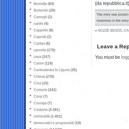
(da repubblica.it
Brunetta
(83)
Burlando
(26)
This entry was posted o
Camogli
(2)
responses to this entr
canile
(4)
Cappello
(8)
«
NOZZE BESOS, CACC
Caprotti
(2)
Caritas
(6)
Leave a Rep
carovita
(170)
You must be
log
casa
(247)
Casini
(119)
Centrodestra in Liguria
(35)
Chiesa
(276)
Cina
(10)
Comune
(342)
Coop
(7)
Cossiga
(7)
Costume
(5.581)
criminalità
(1.402)
democratici e progressisti
(19)