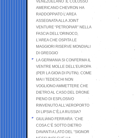
VENEZUELANO .IL COLOSSO
AMERICANO CHEVRON HA
RADDOPPIATO L’AREA
ASSEGNATA ALLA JOINT
VENTURE “PETROPIAR” NELLA
FASCIA DELL’ORINOCO,
L’AREA CHE OSPITA LE
MAGGIORI RISERVE MONDIALI
DI GREGGIO
LA GERMANIA SI CONFERMA IL
VENTRE MOLLE DELL’EUROPA
(PER LA GIOIA DI PUTIN). COME
MAI I TEDESCHI NON
VOGLIONO AMMETTERE CHE
DIETRO AL CASO DEL DRONE
PIENO DI ESPLOSIVO
RINVENUTO ALL’AEROPORTO
DI LIPSIA C’È LA RUSSIA?
GIULIANO FERRARA: ’CHE
COSA C’È SOTTO DIETRO
DAVANTI A LATO DEL “SIGNOR