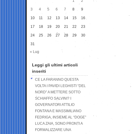
1
2
3
4
5
6
7
8
9
10
11
12
13
14
15
16
17
18
19
20
21
22
23
24
25
26
27
28
29
30
31
« Lug
Leggi gli ultimi articoli
inseriti
CE LA FARANNO QUESTA
VOLTA I PAVIDI LEGHISTI “DEL
NORD” A METTERE SOTTO
SCHIAFFO SALVINI? I
GOVERNATORI ATTILIO
FONTANA E MASSIMILIANO
FEDRIGA, INSIEME AL “DOGE”
LUCA ZAIA, SONO PRONTI A
FORMALIZZARE UNA