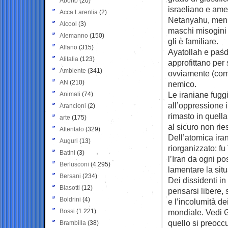
Aborto
(20)
israeliano e ame
Acca Larentia
(2)
Netanyahu, men 
Alcool
(3)
maschi misogini p
Alemanno
(150)
gli è familiare.
Alfano
(315)
Ayatollah e pasd
Alitalia
(123)
approfittano per 
Ambiente
(341)
ovviamente (come 
AN
(210)
nemico.
Le iraniane fuggi
Animali
(74)
all’oppressione 
Arancioni
(2)
rimasto in quella 
arte
(175)
al sicuro non rie
Attentato
(329)
Dell’atomica ira
Auguri
(13)
riorganizzato: fu
Batini
(3)
l’Iran da ogni p
Berlusconi
(4.295)
lamentare la situ
Bersani
(234)
Dei dissidenti i
Biasotti
(12)
pensarsi libere,
Boldrini
(4)
e l’incolumità de
Bossi
(1.221)
mondiale. Vedi Ga
quello si preocc
Brambilla
(38)