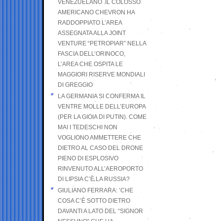
VENEZUELANO .IL COLOSSO
AMERICANO CHEVRON HA
RADDOPPIATO L’AREA
ASSEGNATA ALLA JOINT
VENTURE “PETROPIAR” NELLA
FASCIA DELL’ORINOCO,
L’AREA CHE OSPITA LE
MAGGIORI RISERVE MONDIALI
DI GREGGIO
LA GERMANIA SI CONFERMA IL
VENTRE MOLLE DELL’EUROPA
(PER LA GIOIA DI PUTIN). COME
MAI I TEDESCHI NON
VOGLIONO AMMETTERE CHE
DIETRO AL CASO DEL DRONE
PIENO DI ESPLOSIVO
RINVENUTO ALL’AEROPORTO
DI LIPSIA C’È LA RUSSIA?
GIULIANO FERRARA: ’CHE
COSA C’È SOTTO DIETRO
DAVANTI A LATO DEL “SIGNOR