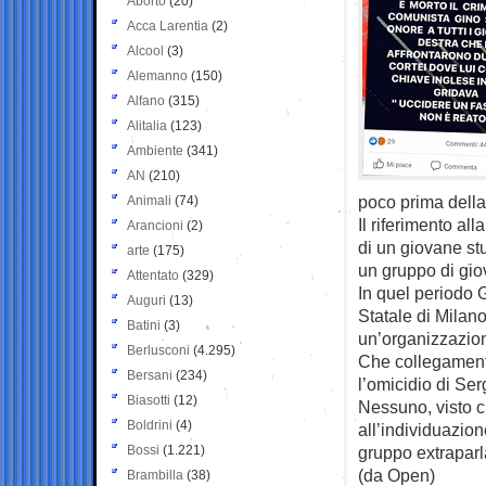
Aborto
(20)
Acca Larentia
(2)
Alcool
(3)
Alemanno
(150)
Alfano
(315)
Alitalia
(123)
Ambiente
(341)
AN
(210)
poco prima della 
Animali
(74)
Il riferimento al
Arancioni
(2)
di un giovane st
arte
(175)
un gruppo di gio
Attentato
(329)
In quel periodo 
Auguri
(13)
Statale di Milan
Batini
(3)
un’organizzazion
Berlusconi
(4.295)
Che collegamento
Bersani
(234)
l’omicidio di Se
Biasotti
(12)
Nessuno, visto c
Boldrini
(4)
all’individuazion
Bossi
(1.221)
gruppo extraparl
(da Open)
Brambilla
(38)