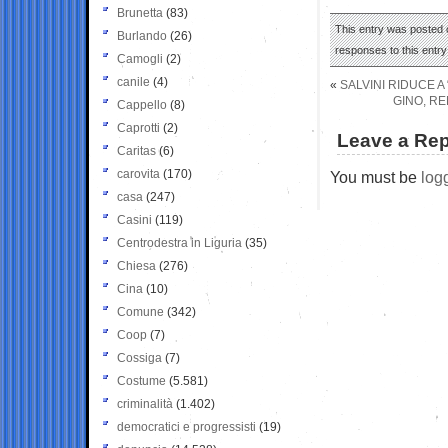
Brunetta
(83)
This entry was posted o
Burlando
(26)
responses to this entr
Camogli
(2)
canile
(4)
«
SALVINI RIDUCE A
GINO, R
Cappello
(8)
Caprotti
(2)
Leave a Rep
Caritas
(6)
carovita
(170)
You must be
log
casa
(247)
Casini
(119)
Centrodestra in Liguria
(35)
Chiesa
(276)
Cina
(10)
Comune
(342)
Coop
(7)
Cossiga
(7)
Costume
(5.581)
criminalità
(1.402)
democratici e progressisti
(19)