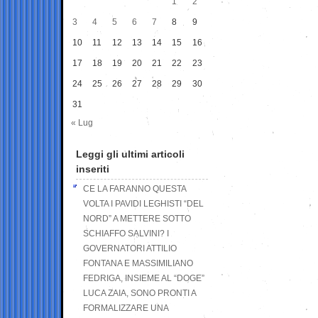
1
2
3
4
5
6
7
8
9
10
11
12
13
14
15
16
17
18
19
20
21
22
23
24
25
26
27
28
29
30
31
« Lug
Leggi gli ultimi articoli
inseriti
CE LA FARANNO QUESTA
VOLTA I PAVIDI LEGHISTI “DEL
NORD” A METTERE SOTTO
SCHIAFFO SALVINI? I
GOVERNATORI ATTILIO
FONTANA E MASSIMILIANO
FEDRIGA, INSIEME AL “DOGE”
LUCA ZAIA, SONO PRONTI A
FORMALIZZARE UNA